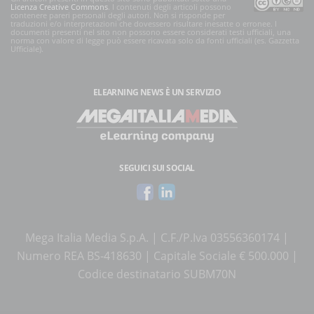
Licenza Creative Commons
. I contenuti degli articoli possono
contenere pareri personali degli autori. Non si risponde per
traduzioni e/o interpretazioni che dovessero risultare inesatte o erronee. I
documenti presenti nel sito non possono essere considerati testi ufficiali, una
norma con valore di legge può essere ricavata solo da fonti ufficiali (es. Gazzetta
Ufficiale).
ELEARNING NEWS
È UN SERVIZIO
SEGUICI SUI SOCIAL
Mega Italia Media S.p.A. | C.F./P.Iva 03556360174 |
Numero REA BS-418630 | Capitale Sociale € 500.000 |
Codice destinatario SUBM70N