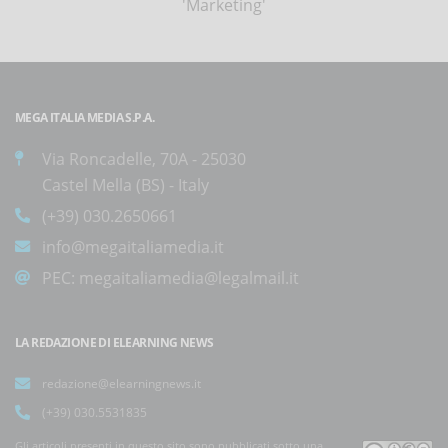
'Marketing'
MEGA ITALIA MEDIA S.P.A.
Via Roncadelle, 70A - 25030
Castel Mella (BS) - Italy
(+39) 030.2650661
info@megaitaliamedia.it
PEC:
megaitaliamedia@legalmail.it
LA REDAZIONE DI ELEARNING NEWS
redazione@elearningnews.it
(+39) 030.5531835
Gli articoli presenti in questo sito sono pubblicati sotto una