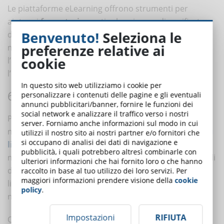
Le piattaforme eLearning offrono strumenti per
aiutare i
formatori
a gestire le esigenze diversificate
Benvenuto!
Seleziona le
degli studenti. Questi strumenti includono guide e
preferenze relative ai
modelli per la progettazione di corsi, risorse per
cookie
l’adattamento dei materiali didattici e supporto per
l’inclusione di elementi accessibili.
In questo sito web utilizziamo i cookie per
6. CONTENUTI MULTILINGUE
personalizzare i contenuti delle pagine e gli eventuali
annunci pubblicitari/banner, fornire le funzioni dei
social network e analizzare il traffico verso i nostri
Per servire una popolazione globale e diversificata,
server. Forniamo anche informazioni sul modo in cui
molte piattaforme eLearning offrono
contenuti in più
utilizzi il nostro sito ai nostri partner e/o fornitori che
si occupano di analisi dei dati di navigazione e
lingue
. La traduzione automatica e le opzioni di lingua
pubblicità, i quali potrebbero altresì combinarle con
multiple permettono agli utenti di accedere ai materiali
ulteriori informazioni che hai fornito loro o che hanno
didattici nella loro lingua madre, riducendo le barriere
raccolto in base al tuo utilizzo dei loro servizi. Per
maggiori informazioni prendere visione della
cookie
linguistiche e migliorando l’accessibilità per coloro che
policy
.
non parlano la lingua principale del corso.
Impostazioni
RIFIUTA
Questi elementi assicurano che tutti,