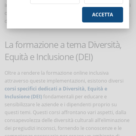
indipendentemente dalle proprie circostanze personali
o professionali, possano partecipare e trarre beneficio
ACCETTA
dalla formazione senza impedimenti di alcun tipo.
La formazione a tema Diversità,
Equità e Inclusione (DEI)
Oltre a rendere la formazione online inclusiva
attraverso queste implementazioni, esistono diversi
corsi specifici dedicati a
Diversità, Equità e
Inclusione (DEI)
fondamentali per educare e
sensibilizzare le aziende e i dipendenti proprio su
questi temi. Questi corsi affrontano vari aspetti, dalla
consapevolezza delle diversità culturali all’eliminazione
dei pregiudizi inconsci, fornendo le conoscenze e le
competenze necessarie per creare un ambiente di