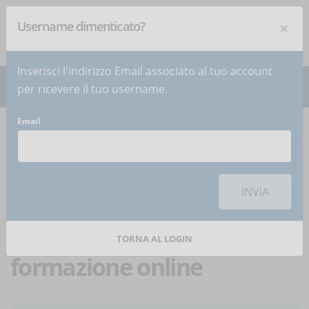
×
Username dimenticato?
NEWSLETTER
Iscriviti
!
Inserisci l'indirizzo Email associato al tuo account
per ricevere il tuo username.
Email
Home
Articoli
Articolo
Per utilizzare questa funzionalità di condivisione sui social network è
necessario
accettare i cookie
della categoria 'Marketing'
INVIA
Diversità, Equità e
Inclusione: il ruolo della
TORNA AL LOGIN
formazione online