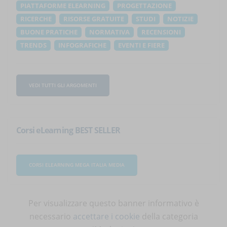
PIATTAFORME ELEARNING
PROGETTAZIONE
RICERCHE
RISORSE GRATUITE
STUDI
NOTIZIE
BUONE PRATICHE
NORMATIVA
RECENSIONI
TRENDS
INFOGRAFICHE
EVENTI E FIERE
VEDI TUTTI GLI ARGOMENTI
Corsi eLearning BEST SELLER
CORSI ELEARNING MEGA ITALIA MEDIA
Per visualizzare questo banner informativo è
necessario
accettare i cookie
della categoria