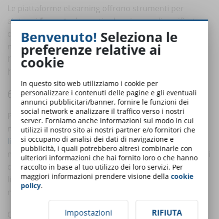
Le piattaforme eLearning offrono strumenti per
aiutare i
formatori
a gestire le esigenze diversificate
Benvenuto!
Seleziona le
degli studenti. Questi strumenti includono guide e
preferenze relative ai
modelli per la progettazione di corsi, risorse per
cookie
l’adattamento dei materiali didattici e supporto per
l’inclusione di elementi accessibili.
In questo sito web utilizziamo i cookie per
6. CONTENUTI MULTILINGUE
personalizzare i contenuti delle pagine e gli eventuali
annunci pubblicitari/banner, fornire le funzioni dei
social network e analizzare il traffico verso i nostri
Per servire una popolazione globale e diversificata,
server. Forniamo anche informazioni sul modo in cui
molte piattaforme eLearning offrono
contenuti in più
utilizzi il nostro sito ai nostri partner e/o fornitori che
si occupano di analisi dei dati di navigazione e
lingue
. La traduzione automatica e le opzioni di lingua
pubblicità, i quali potrebbero altresì combinarle con
multiple permettono agli utenti di accedere ai materiali
ulteriori informazioni che hai fornito loro o che hanno
didattici nella loro lingua madre, riducendo le barriere
raccolto in base al tuo utilizzo dei loro servizi. Per
maggiori informazioni prendere visione della
cookie
linguistiche e migliorando l’accessibilità per coloro che
policy
.
non parlano la lingua principale del corso.
Impostazioni
RIFIUTA
Questi elementi assicurano che tutti,