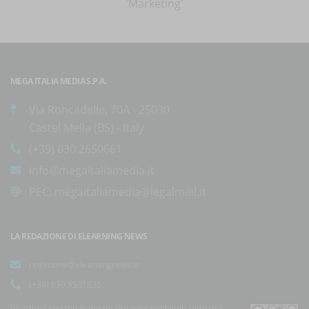
'Marketing'
MEGA ITALIA MEDIA S.P.A.
Via Roncadelle, 70A - 25030
Castel Mella (BS) - Italy
(+39) 030.2650661
info@megaitaliamedia.it
PEC:
megaitaliamedia@legalmail.it
LA REDAZIONE DI ELEARNING NEWS
redazione@elearningnews.it
(+39) 030.5531835
Gli articoli presenti in questo sito sono pubblicati sotto una