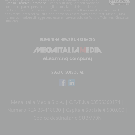
Licenza Creative Commons
. I contenuti degli articoli possono
contenere pareri personali degli autori. Non si risponde per
traduzioni e/o interpretazioni che dovessero risultare inesatte o erronee. I
documenti presenti nel sito non possono essere considerati testi ufficiali, una
norma con valore di legge può essere ricavata solo da fonti ufficiali (es. Gazzetta
Ufficiale).
ELEARNING NEWS
È UN SERVIZIO
SEGUICI SUI SOCIAL
Mega Italia Media S.p.A. | C.F./P.Iva 03556360174 |
Numero REA BS-418630 | Capitale Sociale € 500.000 |
Codice destinatario SUBM70N