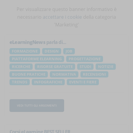
Per visualizzare questo banner informativo è
necessario
accettare i cookie
della categoria
'Marketing'
eLearningNews
parla di...
FORMAZIONE
DESIGN
JOB
PIATTAFORME ELEARNING
PROGETTAZIONE
RICERCHE
RISORSE GRATUITE
STUDI
NOTIZIE
BUONE PRATICHE
NORMATIVA
RECENSIONI
TRENDS
INFOGRAFICHE
EVENTI E FIERE
VEDI TUTTI GLI ARGOMENTI
Corsi eLearning BEST SELLER