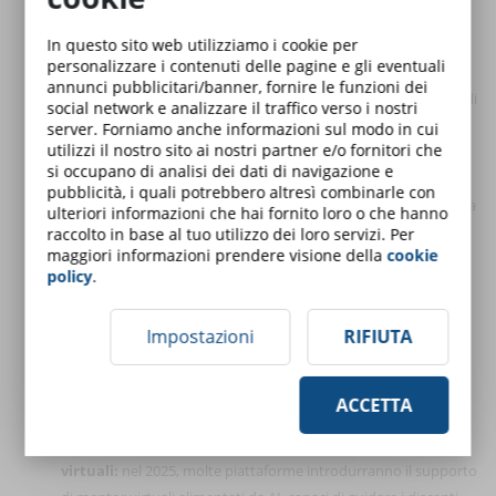
seguito durante una pausa lavorativa, fornendo suggerimenti
In questo sito web utilizziamo i cookie per
immediatamente applicabili.
personalizzare i contenuti delle pagine e gli eventuali
Analisi dei dati e apprendimento basato sui risultati:
le
annunci pubblicitari/banner, fornire le funzioni dei
piattaforme eLearning stanno integrando strumenti avanzati di
social network e analizzare il traffico verso i nostri
analisi dei dati per monitorare i progressi dei discenti. Questo
server. Forniamo anche informazioni sul modo in cui
utilizzi il nostro sito ai nostri partner e/o fornitori che
permette di identificare non solo le aree di miglioramento, ma
si occupano di analisi dei dati di navigazione e
anche di misurare l’efficacia dei programmi formativi. Per
pubblicità, i quali potrebbero altresì combinarle con
esempio, un’organizzazione può valutare quanto un corso sulla
ulteriori informazioni che hai fornito loro o che hanno
leadership abbia effettivamente migliorato le performance dei
raccolto in base al tuo utilizzo dei loro servizi. Per
maggiori informazioni prendere visione della
cookie
team.
policy
.
Inclusività e accessibilità:
le nuove tecnologie stanno
rendendo i contenuti formativi più accessibili. Grazie a
Impostazioni
RIFIUTA
sottotitoli automatici, traduzioni in tempo reale e interfacce
user-friendly, l’eLearning diventa uno strumento realmente
universale. Questo permette di includere una forza lavoro più
ACCETTA
diversificata e di abbattere le barriere linguistiche e culturali.
Esperienze personalizzate con il supporto di mentor
virtuali:
nel 2025, molte piattaforme introdurranno il supporto