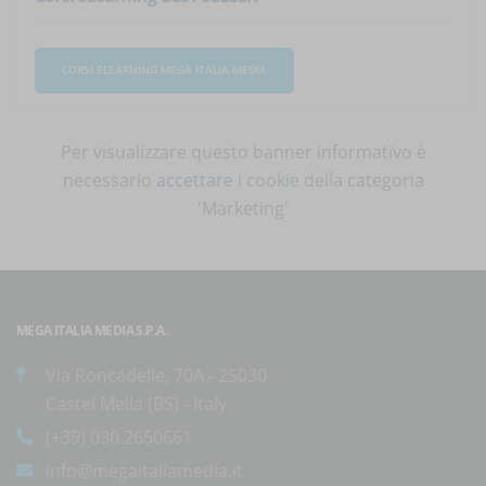
CORSI ELEARNING MEGA ITALIA MEDIA
Per visualizzare questo banner informativo è
necessario
accettare i cookie
della categoria
'Marketing'
MEGA ITALIA MEDIA S.P.A.
Via Roncadelle, 70A - 25030
Castel Mella (BS) - Italy
(+39) 030.2650661
info@megaitaliamedia.it