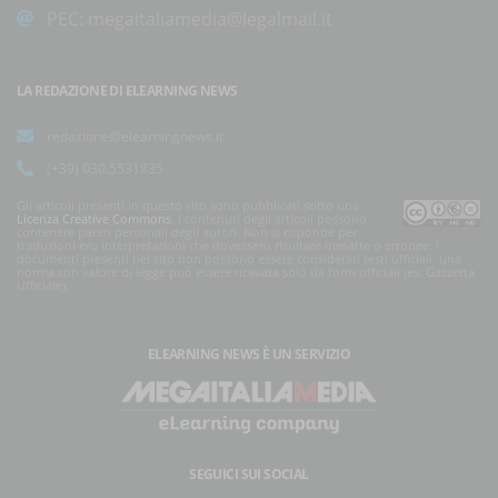
PEC:
megaitaliamedia@legalmail.it
LA REDAZIONE DI ELEARNING NEWS
redazione@elearningnews.it
(+39) 030.5531835
Gli articoli presenti in questo sito sono pubblicati sotto una
Licenza Creative Commons
. I contenuti degli articoli possono
contenere pareri personali degli autori. Non si risponde per
traduzioni e/o interpretazioni che dovessero risultare inesatte o erronee. I
documenti presenti nel sito non possono essere considerati testi ufficiali, una
norma con valore di legge può essere ricavata solo da fonti ufficiali (es. Gazzetta
Ufficiale).
ELEARNING NEWS
È UN SERVIZIO
SEGUICI SUI SOCIAL