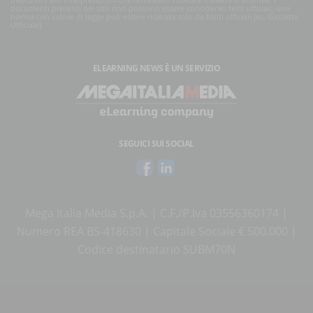
traduzioni e/o interpretazioni che dovessero risultare inesatte o erronee. I
documenti presenti nel sito non possono essere considerati testi ufficiali, una
norma con valore di legge può essere ricavata solo da fonti ufficiali (es. Gazzetta
Ufficiale).
ELEARNING NEWS
È UN SERVIZIO
SEGUICI SUI SOCIAL
Mega Italia Media S.p.A. | C.F./P.Iva 03556360174 |
Numero REA BS-418630 | Capitale Sociale € 500.000 |
Codice destinatario SUBM70N