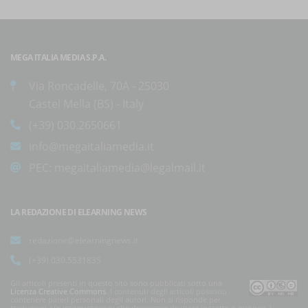
MEGA ITALIA MEDIA S.P.A.
Via Roncadelle, 70A - 25030
Castel Mella (BS) - Italy
(+39) 030.2650661
info@megaitaliamedia.it
PEC:
megaitaliamedia@legalmail.it
LA REDAZIONE DI ELEARNING NEWS
redazione@elearningnews.it
(+39) 030.5531835
Gli articoli presenti in questo sito sono pubblicati sotto una
Licenza Creative Commons
. I contenuti degli articoli possono
contenere pareri personali degli autori. Non si risponde per