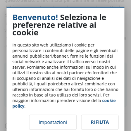
del fenomeno, sta anche nella consapevolezza attuale
Benvenuto!
Seleziona le
delle aziende. Secondo i dati del Politecnico di Milano,
preferenze relative ai
la metà delle aziende (42%) non ha ancora avviato una
cookie
valutazione dei propri fabbisogni di competenze
interne in chiave trasformazione digitale, il 26% intende
In questo sito web utilizziamo i cookie per
avviarla, mentre solo il 6% lo ha concluso.
personalizzare i contenuti delle pagine e gli eventuali
annunci pubblicitari/banner, fornire le funzioni dei
social network e analizzare il traffico verso i nostri
server. Forniamo anche informazioni sul modo in cui
Ti è piaciuto questo articolo? Iscriviti alla
utilizzi il nostro sito ai nostri partner e/o fornitori che
newsletter e ricevi le notizie settimanali!
si occupano di analisi dei dati di navigazione e
pubblicità, i quali potrebbero altresì combinarle con
ulteriori informazioni che hai fornito loro o che hanno
raccolto in base al tuo utilizzo dei loro servizi. Per
ISCRIVITI ALLA NEWSLETTER
maggiori informazioni prendere visione della
cookie
policy
.
Impostazioni
RIFIUTA
Commenti: