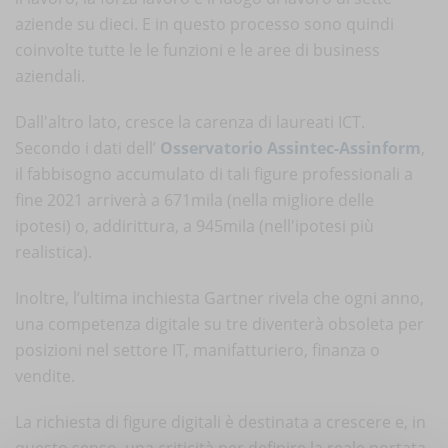
aziende su dieci. E in questo processo sono quindi
coinvolte tutte le le funzioni e le aree di business
aziendali.
Dall'altro lato, cresce la carenza di laureati ICT.
Secondo i dati dell’
Osservatorio Assintec-Assinform
,
il fabbisogno accumulato di tali figure professionali a
fine 2021 arriverà a 671mila (nella migliore delle
ipotesi) o, addirittura, a 945mila (nell'ipotesi più
realistica).
Inoltre, l’ultima inchiesta Gartner rivela che ogni anno,
una competenza digitale su tre diventerà obsoleta per
posizioni nel settore IT, manifatturiero, finanza o
vendite.
La richiesta di figure digitali è destinata a crescere e, in
questo senso, una criticità per definire la reale portata