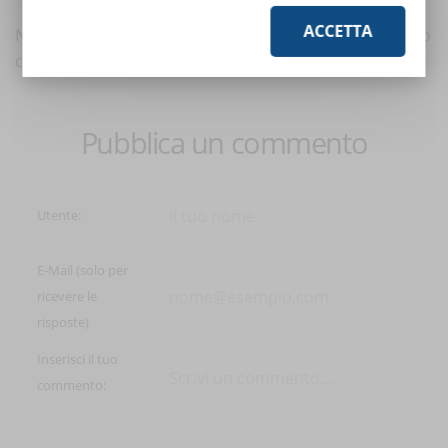
ACCETTA
Nessun commento è ancora presente. Scrivi tu il primo
commento a questo articolo!
Pubblica un commento
Utente:
E-Mail (solo per
ricevere le
risposte)
Inserisci il tuo
commento: