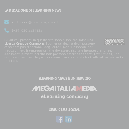
LA REDAZIONE DI ELEARNING NEWS
redazione@elearningnews.it
(+39) 030.5531835
Gli articoli presenti in questo sito sono pubblicati sotto una
Licenza Creative Commons
. I contenuti degli articoli possono
contenere pareri personali degli autori. Non si risponde per
traduzioni e/o interpretazioni che dovessero risultare inesatte o erronee. I
documenti presenti nel sito non possono essere considerati testi ufficiali, una
norma con valore di legge può essere ricavata solo da fonti ufficiali (es. Gazzetta
Ufficiale).
ELEARNING NEWS
È UN SERVIZIO
SEGUICI SUI SOCIAL