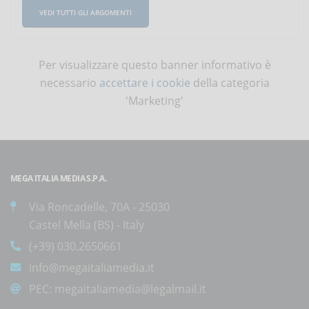
VEDI TUTTI GLI ARGOMENTI
Per visualizzare questo banner informativo è
necessario
accettare i cookie
della categoria
'Marketing'
MEGA ITALIA MEDIA S.P.A.
Via Roncadelle, 70A - 25030
Castel Mella (BS) - Italy
(+39) 030.2650661
info@megaitaliamedia.it
PEC:
megaitaliamedia@legalmail.it