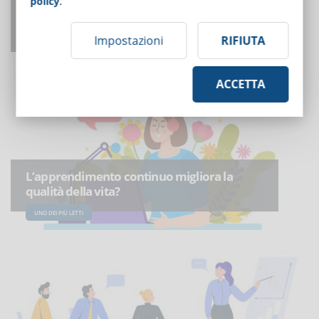
policy
.
Coordinatore per la sicurezza nei cantieri:
obblighi formativi
Impostazioni
RIFIUTA
UNO DEI PIÙ LETTI
ACCETTA
L’apprendimento continuo migliora la
qualità della vita?
UNO DEI PIÙ LETTI