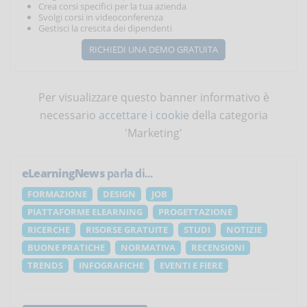
Crea corsi specifici per la tua azienda
Svolgi corsi in videoconferenza
Gestisci la crescita dei dipendenti
RICHIEDI UNA DEMO GRATUITA
Per visualizzare questo banner informativo è
necessario
accettare i cookie
della categoria
'Marketing'
eLearningNews
parla di...
FORMAZIONE
DESIGN
JOB
PIATTAFORME ELEARNING
PROGETTAZIONE
RICERCHE
RISORSE GRATUITE
STUDI
NOTIZIE
BUONE PRATICHE
NORMATIVA
RECENSIONI
TRENDS
INFOGRAFICHE
EVENTI E FIERE