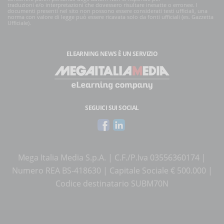
traduzioni e/o interpretazioni che dovessero risultare inesatte o erronee. I
documenti presenti nel sito non possono essere considerati testi ufficiali, una
norma con valore di legge può essere ricavata solo da fonti ufficiali (es. Gazzetta
Ufficiale).
ELEARNING NEWS
È UN SERVIZIO
SEGUICI SUI SOCIAL
Mega Italia Media S.p.A. | C.F./P.Iva 03556360174 |
Numero REA BS-418630 | Capitale Sociale € 500.000 |
Codice destinatario SUBM70N