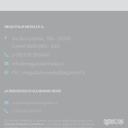
MEGA ITALIA MEDIA S.P.A.
Via Roncadelle, 70A - 25030
Castel Mella (BS) - Italy
(+39) 030.2650661
info@megaitaliamedia.it
PEC:
megaitaliamedia@legalmail.it
LA REDAZIONE DI ELEARNING NEWS
redazione@elearningnews.it
(+39) 030.5531835
Gli articoli presenti in questo sito sono pubblicati sotto una
Licenza Creative Commons
. I contenuti degli articoli possono
contenere pareri personali degli autori. Non si risponde per