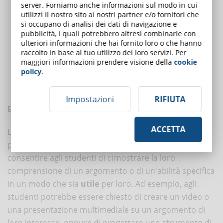
Programmi di tutoraggio che creano piani di lezione
server. Forniamo anche informazioni sul modo in cui
utilizzi il nostro sito ai nostri partner e/o fornitori che
personalizzati per i singoli studenti.
si occupano di analisi dei dati di navigazione e
I corsi online che consentono agli studenti di impostare il
pubblicità, i quali potrebbero altresì combinarle con
proprio ritmo e di scegliere tra una varietà di materiali didattici.
ulteriori informazioni che hai fornito loro o che hanno
raccolto in base al tuo utilizzo dei loro servizi. Per
La realtà virtuale e la realtà aumentata offrono esperienze di
maggiori informazioni prendere visione della
cookie
apprendimento interattive e personalizzate.
policy
.
Piani di apprendimento personalizzati che si adattano alle
esigenze e agli interessi specifici di ogni studente.
Impostazioni
RIFIUTA
Esempi di valutazione
ACCETTA
Le valutazioni in un ambiente di apprendimento
personalizzato possono essere progettate per
consentire agli studenti di dimostrare la loro
comprensione di un argomento o di un'abilità specifica
in un modo che sia
utile
per loro. Ad esempio, agli
studenti potrebbe essere chiesto di creare un video o
una presentazione multimediale su un argomento di
loro interesse, oppure di progettare uno strumento di