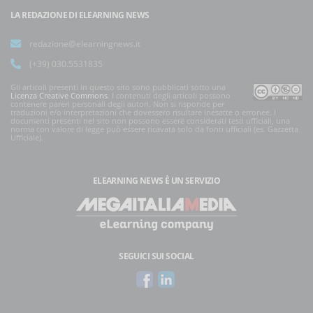
LA REDAZIONE DI ELEARNING NEWS
redazione@elearningnews.it
(+39) 030.5531835
Gli articoli presenti in questo sito sono pubblicati sotto una
Licenza Creative Commons
. I contenuti degli articoli possono
contenere pareri personali degli autori. Non si risponde per
traduzioni e/o interpretazioni che dovessero risultare inesatte o erronee. I
documenti presenti nel sito non possono essere considerati testi ufficiali, una
norma con valore di legge può essere ricavata solo da fonti ufficiali (es. Gazzetta
Ufficiale).
ELEARNING NEWS
È UN SERVIZIO
SEGUICI SUI SOCIAL