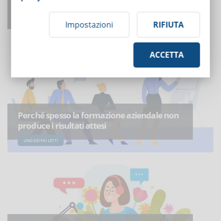
Come adattarsi agli agenti di intelligenza
artificiale?
Impostazioni
RIFIUTA
UNO DEI PIÙ LETTI
ACCETTA
Perché spesso la formazione aziendale non
produce i risultati attesi
UNO DEI PIÙ LETTI