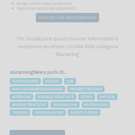
Svolgi corsi in videoconferenza
Gestisci la crescita dei dipendenti
RICHIEDI UNA DEMO GRATUITA
Per visualizzare questo banner informativo è
necessario
accettare i cookie
della categoria
'Marketing'
eLearningNews
parla di...
FORMAZIONE
DESIGN
JOB
PIATTAFORME ELEARNING
PROGETTAZIONE
RICERCHE
RISORSE GRATUITE
STUDI
NOTIZIE
BUONE PRATICHE
NORMATIVA
RECENSIONI
TRENDS
INFOGRAFICHE
EVENTI E FIERE