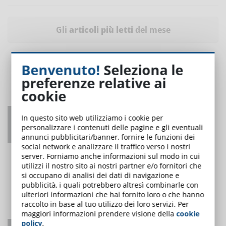
Gli
articoli più letti
del mese
Benvenuto!
Seleziona le
preferenze relative ai
cookie
Coordinatore per la sicurezza nei cantieri:
In questo sito web utilizziamo i cookie per
personalizzare i contenuti delle pagine e gli eventuali
obblighi formativi
annunci pubblicitari/banner, fornire le funzioni dei
UNO DEI PIÙ LETTI
social network e analizzare il traffico verso i nostri
server. Forniamo anche informazioni sul modo in cui
utilizzi il nostro sito ai nostri partner e/o fornitori che
si occupano di analisi dei dati di navigazione e
pubblicità, i quali potrebbero altresì combinarle con
ulteriori informazioni che hai fornito loro o che hanno
raccolto in base al tuo utilizzo dei loro servizi. Per
maggiori informazioni prendere visione della
cookie
policy
.