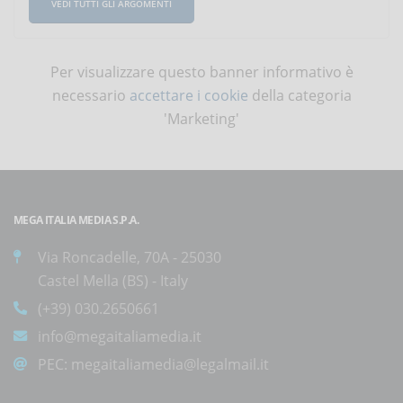
VEDI TUTTI GLI ARGOMENTI
Per visualizzare questo banner informativo è
necessario
accettare i cookie
della categoria
'Marketing'
MEGA ITALIA MEDIA S.P.A.
Via Roncadelle, 70A - 25030
Castel Mella (BS) - Italy
(+39) 030.2650661
info@megaitaliamedia.it
PEC:
megaitaliamedia@legalmail.it