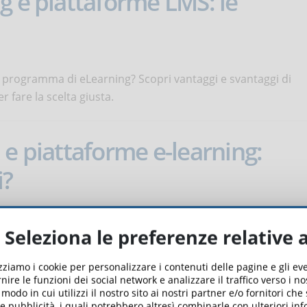
g e piattaforme LMS: le
o programma di eLearning? Scopri vantaggi e svantaggi di
 fare la scelta giusta.
 e piattaforme e-learning:
i?
 requisiti per la formazione sulla sicurezza in eLearning.
Seleziona le preferenze relative 
e pienamente conforme alla nuova normativa.
izziamo i cookie per personalizzare i contenuti delle pagine e gli e
nire le funzioni dei social network e analizzare il traffico verso i n
 progettazione didattica di
odo in cui utilizzi il nostro sito ai nostri partner e/o fornitori che
 e pubblicità, i quali potrebbero altresì combinarle con ulteriori in