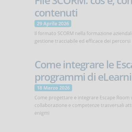
File SCORM: cos'è, co
contenuti
29 Aprile 2026
Il formato SCORM nella formazione aziendale
gestione tracciabile ed efficace dei percorsi
Come integrare le Esc
programmi di eLearn
18 Marzo 2026
Come progettare e integrare Escape Room vi
collaborazione e competenze trasversali attr
enigmi