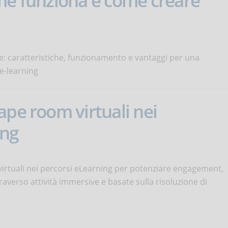
me funziona e come creare
: caratteristiche, funzionamento e vantaggi per una
 e-learning
ape room virtuali nei
ing
rtuali nei percorsi eLearning per potenziare engagement,
averso attività immersive e basate sulla risoluzione di