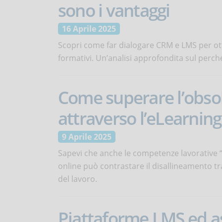
sono i vantaggi
16 Aprile 2025
Scopri come far dialogare CRM e LMS per ott
formativi. Un’analisi approfondita sul perc
Come superare l’obso
attraverso l’eLearning
9 Aprile 2025
Sapevi che anche le competenze lavorative “
online può contrastare il disallineamento t
del lavoro.
Piattaforme LMS ed a