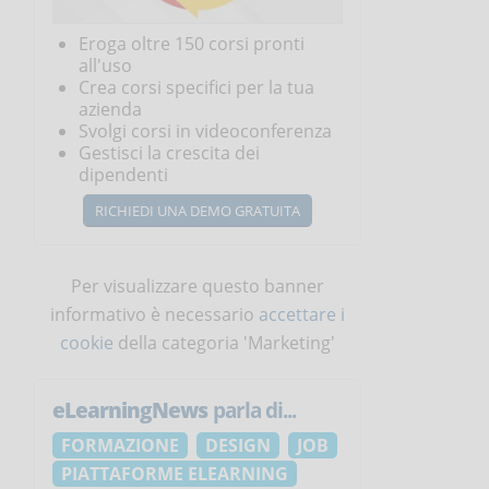
Eroga oltre 150 corsi pronti
all'uso
Crea corsi specifici per la tua
azienda
Svolgi corsi in videoconferenza
Gestisci la crescita dei
dipendenti
RICHIEDI UNA DEMO GRATUITA
Per visualizzare questo banner
informativo è necessario
accettare i
cookie
della categoria 'Marketing'
eLearningNews
parla di...
FORMAZIONE
DESIGN
JOB
PIATTAFORME ELEARNING