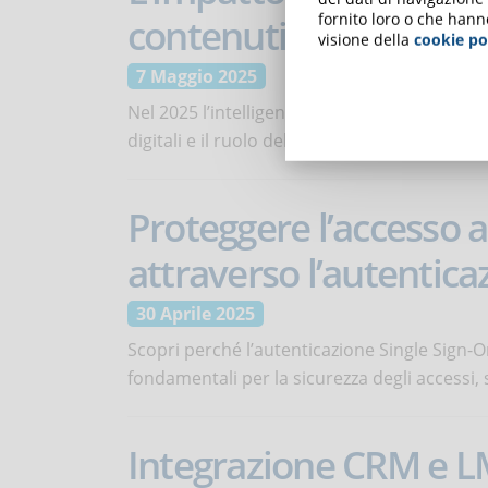
fornito loro o che hann
contenuti eLearning
visione della
cookie po
7 Maggio 2025
Nel 2025 l’intelligenza artificiale sta camb
digitali e il ruolo del progettista didattico. L
Proteggere l’accesso 
attraverso l’autentica
30 Aprile 2025
Scopri perché l’autenticazione Single Sign-O
fondamentali per la sicurezza degli accessi,
Integrazione CRM e L