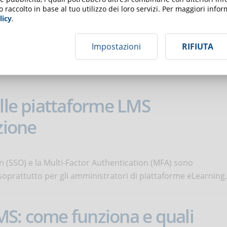
o raccolto in base al tuo utilizzo dei loro servizi. Per maggiori inf
licy
.
Impostazioni
RIFIUTA
iando profondamente la produzione dei contenuti formativi
eggi l’articolo e scopri come.
alle piattaforme LMS
zione
n (SSO) e la Multi-Factor Authentication (MFA) sono
 soprattutto per gli amministratori di piattaforme eLearning.
MS: come funziona e quali