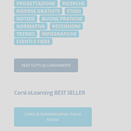
PROGETTAZIONE
RICERCHE
RISORSE GRATUITE
STUDI
NOTIZIE
BUONE PRATICHE
NORMATIVA
RECENSIONI
TRENDS
INFOGRAFICHE
EVENTI E FIERE
VEDI TUTTI GLI ARGOMENTI
Corsi eLearning BEST SELLER
CORSI ELEARNING MEGA ITALIA
MEDIA