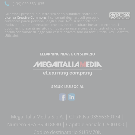
(+39) 030.5531835
Gli articoli presenti in questo sito sono pubblicati sotto una
Licenza Creative Commons
. I contenuti degli articoli possono
contenere pareri personali degli autori. Non si risponde per
traduzioni e/o interpretazioni che dovessero risultare inesatte o erronee. I
documenti presenti nel sito non possono essere considerati testi ufficiali, una
norma con valore di legge può essere ricavata solo da fonti ufficiali (es. Gazzetta
Ufficiale).
ELEARNING NEWS
È UN SERVIZIO
SEGUICI SUI SOCIAL
Mega Italia Media S.p.A. | C.F./P.Iva 03556360174 |
Numero REA BS-418630 | Capitale Sociale € 500.000 |
Codice destinatario SUBM70N