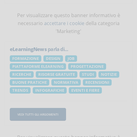
Per visualizzare questo banner informativo è
necessario
accettare i cookie
della categoria
'Marketing'
eLearningNews
parla di...
FORMAZIONE
DESIGN
JOB
PIATTAFORME ELEARNING
PROGETTAZIONE
RICERCHE
RISORSE GRATUITE
STUDI
NOTIZIE
BUONE PRATICHE
NORMATIVA
RECENSIONI
TRENDS
INFOGRAFICHE
EVENTI E FIERE
VEDI TUTTI GLI ARGOMENTI