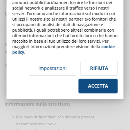
più breve tempo possibile.
annunci pubblicitari/banner, fornire le funzioni dei
social network e analizzare il traffico verso i nostri
server. Forniamo anche informazioni sul modo in cui
Modalità di invio delle segnalazioni all'AgID
utilizzi il nostro sito ai nostri partner e/o fornitori che
In caso di risposta insoddisfacente o di mancata
si occupano di analisi dei dati di navigazione e
risposta, nel termine di trenta giorni, alla notifica o alla
pubblicità, i quali potrebbero altresì combinarle con
ulteriori informazioni che hai fornito loro o che hanno
richiesta, l'interessato può inoltrare una segnalazione
raccolto in base al tuo utilizzo dei loro servizi. Per
ad AgID, tramite pec, al seguente indirizzo:
maggiori informazioni prendere visione della
cookie
protocollo@pec.agid.gov.it
policy
.
Informazioni sul sito web
Impostazioni
RIFIUTA
La data di pubblicazione del sito Web:
10/01/2025
Sono stati effettuati i test di usabilità:
no
ACCETTA
CMS utilizzato per il sito web:
CMS Proprietario
Informazioni sulla struttura
Il numero di dipendenti con disabilità presenti
nell'amministrazione:
2