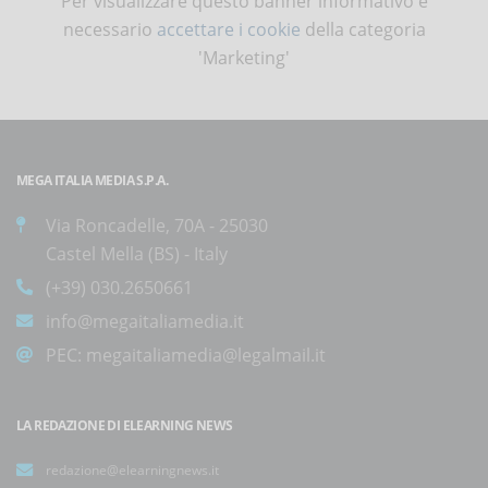
Per visualizzare questo banner informativo è
necessario
accettare i cookie
della categoria
'Marketing'
MEGA ITALIA MEDIA S.P.A.
Via Roncadelle, 70A - 25030
Castel Mella (BS) - Italy
(+39) 030.2650661
info@megaitaliamedia.it
PEC:
megaitaliamedia@legalmail.it
LA REDAZIONE DI ELEARNING NEWS
redazione@elearningnews.it