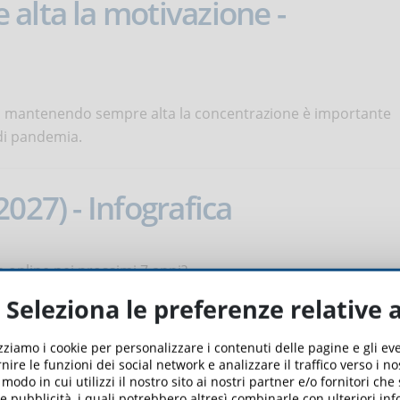
alta la motivazione -
ne, mantenendo sempre alta la concentrazione è importante
di pandemia.
027) - Infografica
 online nei prossimi 7 anni?
Seleziona le preferenze relative 
earning Theory - Infografica
izziamo i cookie per personalizzare i contenuti delle pagine e gli e
nire le funzioni dei social network e analizzare il traffico verso i n
odo in cui utilizzi il nostro sito ai nostri partner e/o fornitori che
 e pubblicità, i quali potrebbero altresì combinarle con ulteriori in