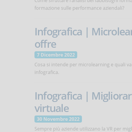
Come sfruttare l’analisi dei fabbisogni form
formazione sulle performance aziendali?
Infografica | Microlea
offre
7 Dicembre 2022
Cosa si intende per microlearning e quali va
infografica.
Infografica | Migliora
virtuale
30 Novembre 2022
Sempre più aziende utilizzano la VR per migl