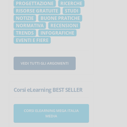
PROGETTAZIONE
RICERCHE
RISORSE GRATUITE
STUDI
NOTIZIE
BUONE PRATICHE
NORMATIVA
RECENSIONI
TRENDS
INFOGRAFICHE
EVENTI E FIERE
VEDI TUTTI GLI ARGOMENTI
Corsi eLearning BEST SELLER
CORSI ELEARNING MEGA ITALIA
MEDIA