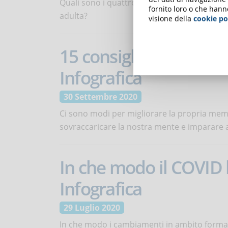
Quali sono i quattro principi dell'andragog
fornito loro o che hann
adulta?
visione della
cookie po
15 consigli per miglio
Infografica
30 Settembre 2020
Ci sono modi per migliorare la propria mem
sovraccaricare la nostra mente e imparare 
In che modo il COVID 
Infografica
29 Luglio 2020
In che modo i cambiamenti in ambito formaz