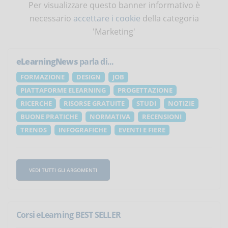
Per visualizzare questo banner informativo è
necessario
accettare i cookie
della categoria
'Marketing'
eLearningNews
parla di...
FORMAZIONE
DESIGN
JOB
PIATTAFORME ELEARNING
PROGETTAZIONE
RICERCHE
RISORSE GRATUITE
STUDI
NOTIZIE
BUONE PRATICHE
NORMATIVA
RECENSIONI
TRENDS
INFOGRAFICHE
EVENTI E FIERE
VEDI TUTTI GLI ARGOMENTI
Corsi eLearning BEST SELLER