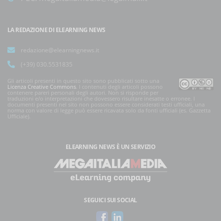
LA REDAZIONE DI ELEARNING NEWS
redazione@elearningnews.it
(+39) 030.5531835
Gli articoli presenti in questo sito sono pubblicati sotto una
Licenza Creative Commons
. I contenuti degli articoli possono
contenere pareri personali degli autori. Non si risponde per
traduzioni e/o interpretazioni che dovessero risultare inesatte o erronee. I
documenti presenti nel sito non possono essere considerati testi ufficiali, una
norma con valore di legge può essere ricavata solo da fonti ufficiali (es. Gazzetta
Ufficiale).
ELEARNING NEWS
È UN SERVIZIO
SEGUICI SUI SOCIAL