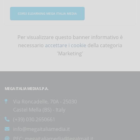
CORSI ELEARNING MEGA ITALIA MEDIA
Per visualizzare questo banner informativo è
necessario
accettare i cookie
della categoria
'Marketing'
MEGA ITALIA MEDIA S.P.A.
Via Roncadelle, 70A - 25030
Castel Mella (BS) - Italy
(+39) 030.2650661
info@megaitaliamedia.it
PEC:
megaitaliamedia@legalmail.it