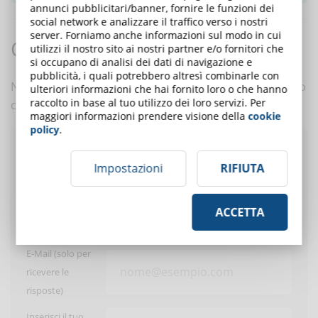
annunci pubblicitari/banner, fornire le funzioni dei
social network e analizzare il traffico verso i nostri
server. Forniamo anche informazioni sul modo in cui
Commenti:
utilizzi il nostro sito ai nostri partner e/o fornitori che
si occupano di analisi dei dati di navigazione e
pubblicità, i quali potrebbero altresì combinarle con
Nessun commento è ancora presente. Scrivi tu il primo
ulteriori informazioni che hai fornito loro o che hanno
raccolto in base al tuo utilizzo dei loro servizi. Per
commento a questo articolo!
maggiori informazioni prendere visione della
cookie
policy
.
Pubblica un commento
Impostazioni
RIFIUTA
ACCETTA
Utente:
E-Mail (solo per
ricevere le
risposte)
Inserisci il tuo