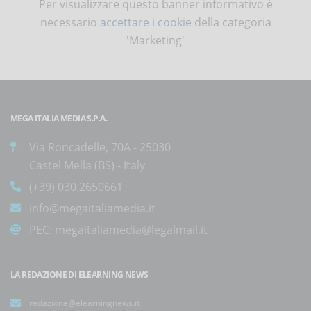
Per visualizzare questo banner informativo è
necessario
accettare i cookie
della categoria
'Marketing'
MEGA ITALIA MEDIA S.P.A.
Via Roncadelle, 70A - 25030
Castel Mella (BS) - Italy
(+39) 030.2650661
info@megaitaliamedia.it
PEC:
megaitaliamedia@legalmail.it
LA REDAZIONE DI ELEARNING NEWS
redazione@elearningnews.it