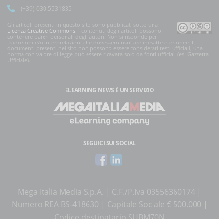
(+39) 030.5531835
Gli articoli presenti in questo sito sono pubblicati sotto una
Licenza Creative Commons
. I contenuti degli articoli possono
contenere pareri personali degli autori. Non si risponde per
traduzioni e/o interpretazioni che dovessero risultare inesatte o erronee. I
documenti presenti nel sito non possono essere considerati testi ufficiali, una
norma con valore di legge può essere ricavata solo da fonti ufficiali (es. Gazzetta
Ufficiale).
ELEARNING NEWS
È UN SERVIZIO
SEGUICI SUI SOCIAL
Mega Italia Media S.p.A. | C.F./P.Iva 03556360174 |
Numero REA BS-418630 | Capitale Sociale € 500.000 |
Codice destinatario SUBM70N