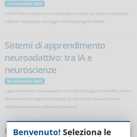
19 novembre 2025
Cos’è il Piano Scuola 4.0 e che impatti ha avuto sul sistema educativo
italiano? Scopriamo vantaggi e sfide del progetto PNRR.
Sistemi di apprendimento
neuroadattivo: tra IA e
neuroscienze
05 novembre 2025
L’apprendimento neuroadattivo consiste nel leggere il cervello umano
attraverso tecnologie e psicologia. Si tratta della nuova frontiera
dell’apprendimento o di pseudoscienza?
Carenza di talenti e competenze:
Benvenuto!
Seleziona le