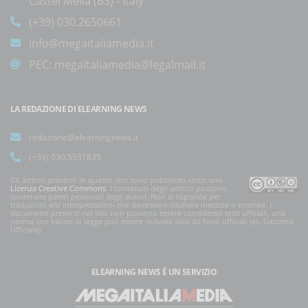
Castel Mella (BS) - Italy
(+39) 030.2650661
info@megaitaliamedia.it
PEC:
megaitaliamedia@legalmail.it
LA REDAZIONE DI ELEARNING NEWS
redazione@elearningnews.it
(+39) 030.5531835
Gli articoli presenti in questo sito sono pubblicati sotto una
Licenza Creative Commons
. I contenuti degli articoli possono
contenere pareri personali degli autori. Non si risponde per
traduzioni e/o interpretazioni che dovessero risultare inesatte o erronee. I
documenti presenti nel sito non possono essere considerati testi ufficiali, una
norma con valore di legge può essere ricavata solo da fonti ufficiali (es. Gazzetta
Ufficiale).
ELEARNING NEWS
È UN SERVIZIO