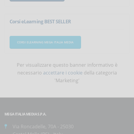
Corsi eLearning BEST SELLER
CORSI ELEARNING MEGA ITALIA MEDIA
Per visualizzare questo banner informativo è
necessario
accettare i cookie
della categoria
'Marketing'
MEGA ITALIA MEDIA S.P.A.
Via Roncadelle, 70A - 25030