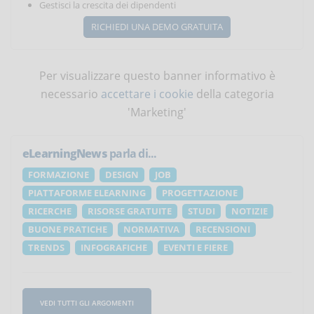
Gestisci la crescita dei dipendenti
RICHIEDI UNA DEMO GRATUITA
Per visualizzare questo banner informativo è
necessario
accettare i cookie
della categoria
'Marketing'
eLearningNews
parla di...
FORMAZIONE
DESIGN
JOB
PIATTAFORME ELEARNING
PROGETTAZIONE
RICERCHE
RISORSE GRATUITE
STUDI
NOTIZIE
BUONE PRATICHE
NORMATIVA
RECENSIONI
TRENDS
INFOGRAFICHE
EVENTI E FIERE
VEDI TUTTI GLI ARGOMENTI