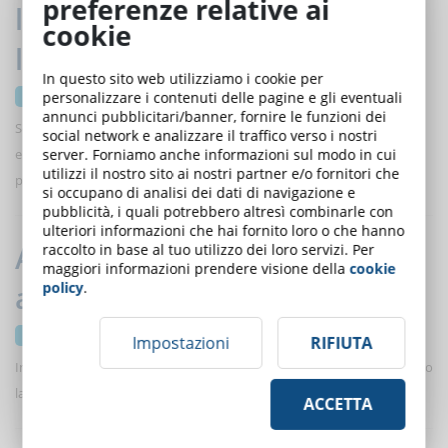
preferenze relative ai
le nuove sfide del mercato del
cookie
lavoro
In questo sito web utilizziamo i cookie per
20 ottobre 2025
personalizzare i contenuti delle pagine e gli eventuali
annunci pubblicitari/banner, fornire le funzioni dei
Scopriamo il legame tra carenza di talenti e formazione, tra flessibilità
social network e analizzare il traffico verso i nostri
server. Forniamo anche informazioni sul modo in cui
e politiche retributive eque per costruire una forza lavoro più
utilizzi il nostro sito ai nostri partner e/o fornitori che
preparata e motivata.
si occupano di analisi dei dati di navigazione e
pubblicità, i quali potrebbero altresì combinarle con
ulteriori informazioni che hai fornito loro o che hanno
Allucinazioni dell’intelligenza
raccolto in base al tuo utilizzo dei loro servizi. Per
maggiori informazioni prendere visione della
cookie
policy
.
artificiale: i rischi per l’eLearning
06 ottobre 2025
Impostazioni
RIFIUTA
In questo articolo cerchiamo di capire se le allucinazioni dell’IA saranno
la prossima frontiera della disinformazione
ACCETTA