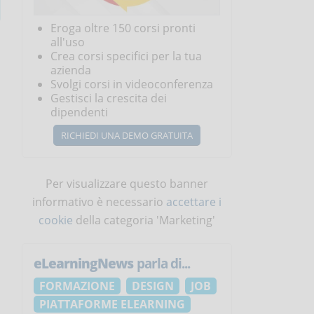
Eroga oltre 150 corsi pronti
all'uso
Crea corsi specifici per la tua
azienda
Svolgi corsi in videoconferenza
Gestisci la crescita dei
dipendenti
RICHIEDI UNA DEMO GRATUITA
Per visualizzare questo banner
informativo è necessario
accettare i
cookie
della categoria 'Marketing'
eLearningNews
parla di...
FORMAZIONE
DESIGN
JOB
PIATTAFORME ELEARNING