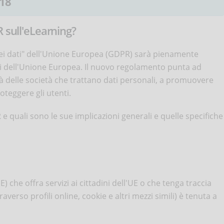
18
R sull'eLearning?
dei dati" dell'Unione Europea (GDPR) sarà pienamente
ati dell'Unione Europea. Il nuovo regolamento punta ad
à delle società che trattano dati personali, a promuovere
oteggere gli utenti.
 e quali sono le sue implicazioni generali e quelle specifiche
) che offra servizi ai cittadini dell'UE o che tenga traccia
verso profili online, cookie e altri mezzi simili) è tenuta a