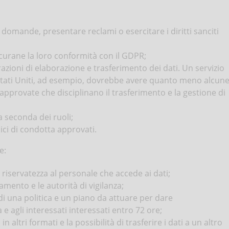
re domande, presentare reclami o esercitare i diritti sanciti
icurane la loro conformità con il GDPR;
erazioni di elaborazione e trasferimento dei dati. Un servizio
li Stati Uniti, ad esempio, dovrebbe avere quanto meno alcun
approvate che disciplinano il trasferimento e la gestione di
a seconda dei ruoli;
dici di condotta approvati.
e:
i riservatezza al personale che accede ai dati;
amento e le autorità di vigilanza;
 di una politica e un piano da attuare per dare
 e agli interessati interessati entro 72 ore;
 altri formati e la possibilità di trasferire i dati a un altro