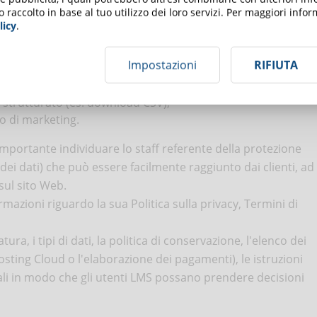
 propri dati),
o raccolto in base al tuo utilizzo dei loro servizi. Per maggiori inf
licy
.
Impostazioni
RIFIUTA
borazione dati,
to strutturato (es. download CSV),
opo di marketing.
mportante individuare lo staff referente della protezione
dei dati) che può essere facilmente raggiunto dai clienti, ad
sul sito Web.
ormazioni riguardo la sua Politica sulla privacy, Termini di
ra, i tipi di dati, la politica di conservazione, l'elenco dei
osting Cloud o l'elaborazione dei pagamenti), le istruzioni
nali in modo che gli utenti LMS possano prendere decisioni