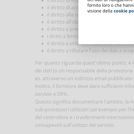
il diritto di essere informato (di avere i
fornito loro o che hann
il diritto di accesso,
visione della
cookie po
il diritto alla rettifica dei dati,
il diritto all'oblio,
il diritto a presentare un reclamo,
i diritti a limitare o interrompere l'ela
il diritto a ottenere i dati in un forma
il diritto a rifiutare l'uso dei dati a sc
Per quanto riguarda quest'ultimo punto, è i
dei dati (o un responsabile della protezione 
es. attraverso un indirizzo email pubblicato 
Inoltre, il fornitore deve dare sufficienti inf
servizio e DPA.
Questo significa documentare l'ambito, la natu
sub-processori utilizzati (ad esempio per l'h
del controllore e i trasferimenti internazio
consapevoli sull'utilizzo del servizio .