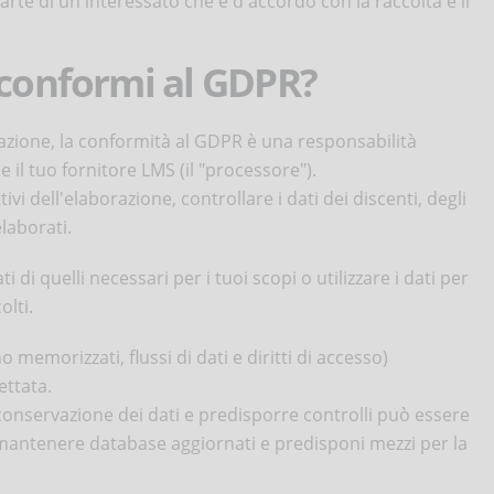
arte di un interessato che è d'accordo con la raccolta e il
 conformi al GDPR?
mazione, la conformità al GDPR è una responsabilità
 e il tuo fornitore LMS (il "processore").
ttivi dell'elaborazione, controllare i dati dei discenti, degli
laborati.
 di quelli necessari per i tuoi scopi o utilizzare i dati per
olti.
no memorizzati, flussi di dati e diritti di accesso)
ettata.
conservazione dei dati e predisporre controlli può essere
di mantenere database aggiornati e predisponi mezzi per la