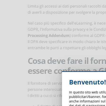
Limita gli accessi ai dati personali raccolti 
di averli a disposizione per svolgere la propri
Nel caso più specifico dell'eLearning, è n
GDPR, l'Informativa sulla privacy e le Condiz
Processing Addendum
) conforme al GDPR c
Il DPA deve specificare in modo chiaro le ist
entrambe le parti a rispettare gli obblighi leg
Cosa deve fare il forn
essere conforme a 
Benvenuto!
Il fornitore di servizi LMS deve dotare i client
persone interessate tramite le funzionalità 
In questo sito web util
I diritti a cui ci si riferisce sono:
pubblicitari/banner, for
anche informazioni sul m
dei dati di navigazione