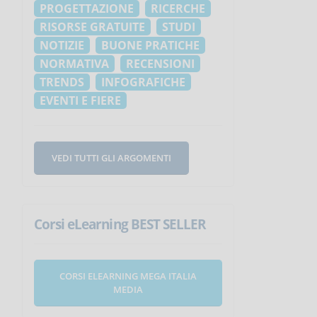
PROGETTAZIONE
RICERCHE
RISORSE GRATUITE
STUDI
NOTIZIE
BUONE PRATICHE
NORMATIVA
RECENSIONI
TRENDS
INFOGRAFICHE
EVENTI E FIERE
VEDI TUTTI GLI ARGOMENTI
Corsi eLearning BEST SELLER
CORSI ELEARNING MEGA ITALIA
MEDIA