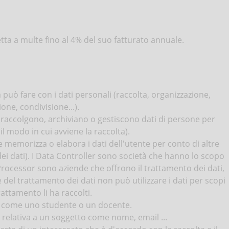
a a multe fino al 4% del suo fatturato annuale.
a può fare con i dati personali (raccolta, organizzazione,
ne, condivisione...).
e raccolgono, archiviano o gestiscono dati di persone per
l modo in cui avviene la raccolta).
e memorizza o elabora i dati dell'utente per conto di altre
ei dati). I Data Controller sono società che hanno lo scopo
a Processor sono aziende che offrono il trattamento dei dati,
 del trattamento dei dati non può utilizzare i dati per scopi
trattamento li ha raccolti.
 - come uno studente o un docente.
e relativa a un soggetto come nome, email ...