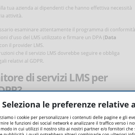
dalla tua azienda ai dipendenti che hanno effettiva necessità
a attività.
ecessario esaminare attentamente il programma di conformit
ioni d'uso del LMS utilizzato e firmare un DPA (
Data
on il provider LMS.
ruzioni che il servizio LMS dovrebbe seguire e obbliga
ali relativi al GDPR.
itore di servizi LMS per
GDPR?
Seleziona le preferenze relative 
i dei mezzi per soddisfare i diritti di riservatezza delle
LMS.
izziamo i cookie per personalizzare i contenuti delle pagine e gli e
nire le funzioni dei social network e analizzare il traffico verso i n
odo in cui utilizzi il nostro sito ai nostri partner e/o fornitori che
 e pubblicità, i quali potrebbero altresì combinarle con ulteriori in