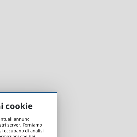
à
ai cookie
ventuali annunci
ostri server. Forniamo
 si occupano di analisi
formazioni che hai