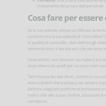
Consenso
: una chiara indicazione da p
trattamento dei propri dati personali.
Cosa fare per essere
Se la tua azienda utilizza un LMS per la for
condivisa tra la tua azienda (il "controllore")
In qualità di controller, devi definire gli obie
amministratori e dei docenti che verranno e
Innanzitutto, non dovresti raccogliere più dati
scopi diversi da quelli per cui sono stati racc
Tieni traccia dei dati (fonti, sistemi in cui so
assicurandoti che la privacy sia sempre risp
Definire adeguate politiche di protezione e 
molto utile allo scopo. Inoltre, assicurati 
correzione.