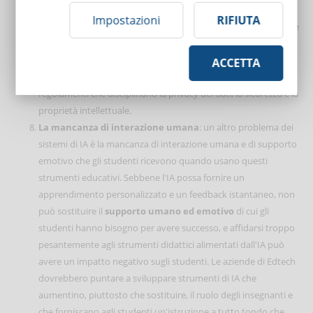
conseguenza le aziende Edtech devono considerare le
Impostazioni
RIFIUTA
implicazioni etiche della tecnologia AI nel settore dell'istruzione
e sviluppare strumenti AI in modo trasparente, equo e
responsabile. Devono inoltre assicurarsi di sviluppare e
ACCETTA
utilizzare gli strumenti di IA in conformità con le leggi e i
regolamenti che disciplinano la privacy dei dati, la sicurezza e la
proprietà intellettuale.
La mancanza di interazione umana
: un altro problema dei
sistemi di IA è la mancanza di interazione umana e di supporto
emotivo che gli studenti ricevono quando usano questi
strumenti educativi. Sebbene l'IA possa fornire un
apprendimento personalizzato e un feedback istantaneo, non
può sostituire il
supporto umano ed emotivo
di cui gli
studenti hanno bisogno per avere successo, e affidarsi troppo
pesantemente agli strumenti didattici alimentati dall'IA può
avere un impatto negativo sugli studenti. Le aziende di Edtech
dovrebbero puntare a sviluppare strumenti di IA che
aumentino, piuttosto che sostituire, il ruolo degli insegnanti e
che forniscano agli studenti un'istruzione a tutto tondo che