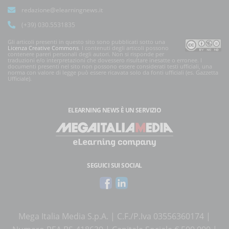
redazione@elearningnews.it
(+39) 030.5531835
Gli articoli presenti in questo sito sono pubblicati sotto una
Licenza Creative Commons
. I contenuti degli articoli possono
contenere pareri personali degli autori. Non si risponde per
traduzioni e/o interpretazioni che dovessero risultare inesatte o erronee. I
documenti presenti nel sito non possono essere considerati testi ufficiali, una
norma con valore di legge può essere ricavata solo da fonti ufficiali (es. Gazzetta
Ufficiale).
ELEARNING NEWS
È UN SERVIZIO
SEGUICI SUI SOCIAL
Mega Italia Media S.p.A. | C.F./P.Iva 03556360174 |