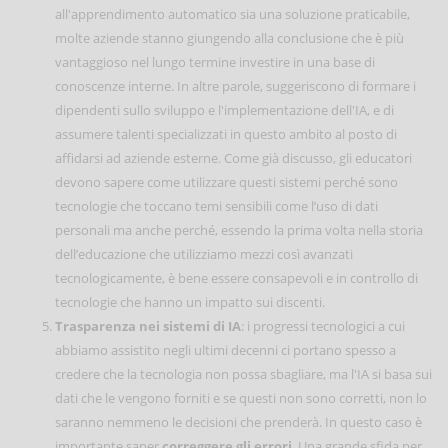
all'apprendimento automatico sia una soluzione praticabile,
molte aziende stanno giungendo alla conclusione che è più
vantaggioso nel lungo termine investire in una base di
conoscenze interne. In altre parole, suggeriscono di formare i
dipendenti sullo sviluppo e l'implementazione dell'IA, e di
assumere talenti specializzati in questo ambito al posto di
affidarsi ad aziende esterne. Come già discusso, gli educatori
devono sapere come utilizzare questi sistemi perché sono
tecnologie che toccano temi sensibili come l’uso di dati
personali ma anche perché, essendo la prima volta nella storia
dell’educazione che utilizziamo mezzi così avanzati
tecnologicamente, è bene essere consapevoli e in controllo di
tecnologie che hanno un impatto sui discenti.
Trasparenza nei sistemi di IA
: i progressi tecnologici a cui
abbiamo assistito negli ultimi decenni ci portano spesso a
credere che la tecnologia non possa sbagliare, ma l'IA si basa sui
dati che le vengono forniti e se questi non sono corretti, non lo
saranno nemmeno le decisioni che prenderà. In questo caso è
importante saper
correggere gli errori
. Una grande sfida per