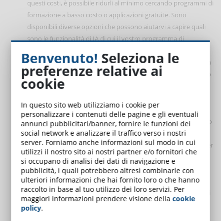
questi costi, è possibile ridurli al minimo cercando programmi di
formazione a basso costo o applicazioni gratuite. Sono
disponibili diverse opzioni che possono aiutarvi a capire quali
sono le funzionalità di IA di cui il vostro programma di
formazione potrebbe beneficiare prima di spendere soldi per
Benvenuto!
Seleziona le
acquisirle, tuttavia non sono sufficienti ad integrare un sistema
preferenze relative ai
di IA in un sistema di formazione esistente. In ogni caso Il costo
cookie
dello sviluppo e dell'implementazione di strumenti didattici
basati sull'IA può rappresentare un ostacolo significativo per
In questo sito web utilizziamo i cookie per
scuole e insegnanti. Le aziende di Edtech dovrebbero
personalizzare i contenuti delle pagine e gli eventuali
adoperarsi per rendere la tecnologia AI accessibile a un numero
annunci pubblicitari/banner, fornire le funzioni dei
social network e analizzare il traffico verso i nostri
più ampio di scuole e insegnanti ed esplorare opzioni di
server. Forniamo anche informazioni sul modo in cui
finanziamento alternative, come sovvenzioni o partnership, per
utilizzi il nostro sito ai nostri partner e/o fornitori che
contribuire a compensare i costi.
si occupano di analisi dei dati di navigazione e
Privacy, sicurezza e considerazioni etiche
: i
problemi di
pubblicità, i quali potrebbero altresì combinarle con
ulteriori informazioni che hai fornito loro o che hanno
privacy sono un limite significativo dell'IA in classe. Le aziende
raccolto in base al tuo utilizzo dei loro servizi. Per
Edtech devono garantire che i
dati personali sensibili
raccolti
maggiori informazioni prendere visione della
cookie
e memorizzati dagli strumenti educativi alimentati dall'IA siano
policy
.
adeguatamente protetti e che la privacy sia mantenuta. Di