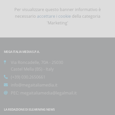
Per visualizzare questo banner informativo è
necessario
accettare i cookie
della categoria
'Marketing'
MEGA ITALIA MEDIA S.P.A.
Via Roncadelle, 70A - 25030
Castel Mella (BS) - Italy
(+39) 030.2650661
info@megaitaliamedia.it
PEC:
megaitaliamedia@legalmail.it
LA REDAZIONE DI ELEARNING NEWS