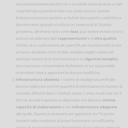
ma semplicemente perché non è possibile avere accesso ai dati
o perché tale quantità di dati non esiste ancora. Queste
limitazioni possono portare a risultati discrepanti o addirittura
discriminatori quando si utilizza un sistema di IA. Questo
problema, altrimenti noto come
bias
, può essere evitato se ci si
assicura di utilizzare dati
rappresentativi
e di
alta qualità
.
Inoltre, se si vuole iniziare ad usare l’IA per la prima volta e non
si hanno database ricchi di dati, sarebbe meglio iniziare ad
adottare sistemi di IA che funzionano su
algoritmi
semplici
che si possano comprendere facilmente, in cui sia possibile
controllare i bias e apportare le dovute modifiche.
Infrastruttura obsoleta
: i sistemi di intelligenza artificiale
devono elaborare enormi quantità di informazioni in frazioni di
secondo affinché diano i risultati attesi. L'unico modo per far sì
che ciò accada è operare su dispositivi che abbiano
ottime
capacità di elaborazione
e con
infrastrutture adeguate
alle spalle. Questo è necessario per garantire che l’IA possa
trovarsi nelle condizioni di poter funzionare: un sufficiente
spazio di archiviazione e la disponibilità di processori adeguati