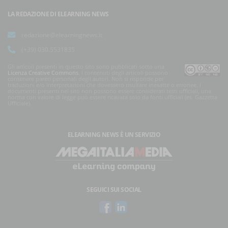
LA REDAZIONE DI ELEARNING NEWS
redazione@elearningnews.it
(+39) 030.5531835
Gli articoli presenti in questo sito sono pubblicati sotto una
Licenza Creative Commons
. I contenuti degli articoli possono
contenere pareri personali degli autori. Non si risponde per
traduzioni e/o interpretazioni che dovessero risultare inesatte o erronee. I
documenti presenti nel sito non possono essere considerati testi ufficiali, una
norma con valore di legge può essere ricavata solo da fonti ufficiali (es. Gazzetta
Ufficiale).
ELEARNING NEWS
È UN SERVIZIO
SEGUICI SUI SOCIAL