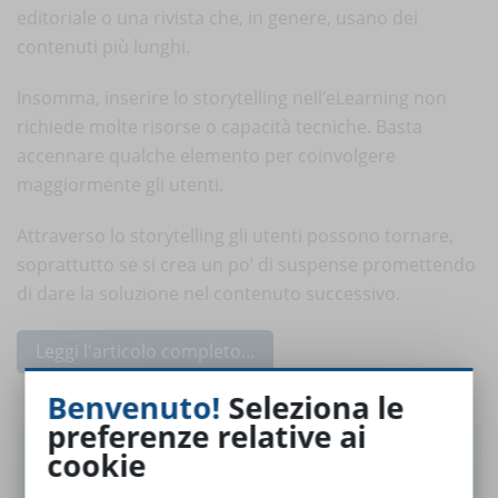
editoriale o una rivista che, in genere, usano dei
contenuti più lunghi.
Insomma, inserire lo storytelling nell’eLearning non
richiede molte risorse o capacità tecniche. Basta
accennare qualche elemento per coinvolgere
maggiormente gli utenti.
Attraverso lo storytelling gli utenti possono tornare,
soprattutto se si crea un po’ di suspense promettendo
di dare la soluzione nel contenuto successivo.
Leggi l'articolo completo...
Benvenuto!
Seleziona le
preferenze relative ai
Ti è piaciuto questo articolo? Iscriviti alla
cookie
newsletter e ricevi le notizie settimanali!