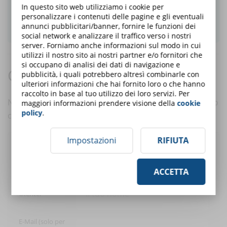
In questo sito web utilizziamo i cookie per
personalizzare i contenuti delle pagine e gli eventuali
ISCRIVITI ALLA NEWSLETTER
annunci pubblicitari/banner, fornire le funzioni dei
social network e analizzare il traffico verso i nostri
server. Forniamo anche informazioni sul modo in cui
utilizzi il nostro sito ai nostri partner e/o fornitori che
si occupano di analisi dei dati di navigazione e
Commenti:
pubblicità, i quali potrebbero altresì combinarle con
ulteriori informazioni che hai fornito loro o che hanno
raccolto in base al tuo utilizzo dei loro servizi. Per
Nessun commento è ancora presente. Scrivi tu il primo
maggiori informazioni prendere visione della
cookie
policy
.
commento a questo articolo!
Impostazioni
RIFIUTA
Pubblica un commento
ACCETTA
Utente:
E-Mail (solo per