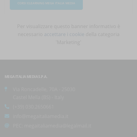
CORSI ELEARNING MEGA ITALIA MEDIA
Per visualizzare questo banner informativo è
necessario
accettare i cookie
della categoria
'Marketing'
MEGA ITALIA MEDIA S.P.A.
Via Roncadelle, 70A - 25030
Castel Mella (BS) - Italy
(+39) 030.2650661
info@megaitaliamedia.it
PEC:
megaitaliamedia@legalmail.it