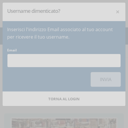
×
Username dimenticato?
NEWSLETTER
Iscriviti
!
Inserisci l'indirizzo Email associato al tuo account
per ricevere il tuo username.
Email
Home
Articoli
Articolo
Per utilizzare questa funzionalità di condivisione sui social network è
necessario
accettare i cookie
della categoria 'Marketing'
INVIA
3 consigli per usare lo
storytelling nell’eLearning
TORNA AL LOGIN