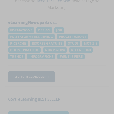
necessario
accettare i cookie
della categoria
'Marketing'
eLearningNews
parla di...
FORMAZIONE
DESIGN
JOB
PIATTAFORME ELEARNING
PROGETTAZIONE
RICERCHE
RISORSE GRATUITE
STUDI
NOTIZIE
BUONE PRATICHE
NORMATIVA
RECENSIONI
TRENDS
INFOGRAFICHE
EVENTI E FIERE
VEDI TUTTI GLI ARGOMENTI
Corsi eLearning BEST SELLER