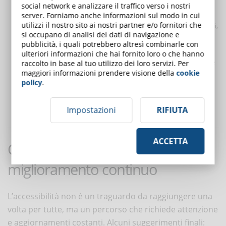
vocale.
social network e analizzare il traffico verso i nostri
Testi chiari e leggibili
: un’interfaccia con linguaggio diretto e
server. Forniamo anche informazioni sul modo in cui
utilizzi il nostro sito ai nostri partner e/o fornitori che
comandi espliciti riduce i margini di errore e aiuta tutti gli utenti,
si occupano di analisi dei dati di navigazione e
non solo chi ha disabilità.
pubblicità, i quali potrebbero altresì combinarle con
Controllo dei tempi
: consentire estensioni nei tempi di
ulteriori informazioni che hai fornito loro o che hanno
completamento dei test è un accorgimento che tutela persone
raccolto in base al tuo utilizzo dei loro servizi. Per
maggiori informazioni prendere visione della
cookie
con difficoltà cognitive o motorie.
policy
.
Etichette e comandi espliciti
: pulsanti e link devono avere
descrizioni precise (“Avvia il test” è preferibile a un generico
Impostazioni
RIFIUTA
“Avvia”).
ACCETTA
Consigli pratici per un
miglioramento continuo
L’accessibilità non è un traguardo da raggiungere una
volta per tutte, ma un percorso che richiede attenzione
e aggiornamenti costanti. Alcuni suggerimenti finali: