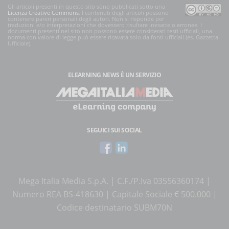
Gli articoli presenti in questo sito sono pubblicati sotto una
Licenza Creative Commons
. I contenuti degli articoli possono
contenere pareri personali degli autori. Non si risponde per
traduzioni e/o interpretazioni che dovessero risultare inesatte o erronee. I
documenti presenti nel sito non possono essere considerati testi ufficiali, una
norma con valore di legge può essere ricavata solo da fonti ufficiali (es. Gazzetta
Ufficiale).
ELEARNING NEWS
È UN SERVIZIO
SEGUICI SUI SOCIAL
Mega Italia Media S.p.A. | C.F./P.Iva 03556360174 |
Numero REA BS-418630 | Capitale Sociale € 500.000 |
Codice destinatario SUBM70N