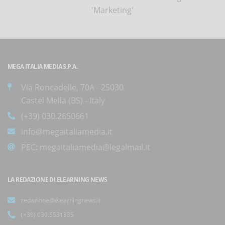
'Marketing'
MEGA ITALIA MEDIA S.P.A.
Via Roncadelle, 70A - 25030
Castel Mella (BS) - Italy
(+39) 030.2650661
info@megaitaliamedia.it
PEC:
megaitaliamedia@legalmail.it
LA REDAZIONE DI ELEARNING NEWS
redazione@elearningnews.it
(+39) 030.5531835