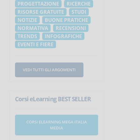
PROGETTAZIONE
RICERCHE
RISORSE GRATUITE
STUDI
NOTIZIE
BUONE PRATICHE
NORMATIVA
RECENSIONI
TRENDS
INFOGRAFICHE
EVENTI E FIERE
VEDI TUTTI GLI ARGOMENTI
Corsi eLearning BEST SELLER
CORSI ELEARNING MEGA ITALIA
MEDIA