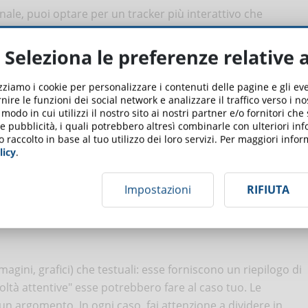
ale, puoi optare per un tracker più interattivo che
udenti. Per esempio? Una mappa del corso cliccabile o un
ia, anche i tracker di progresso più tradizionali sono utili
Seleziona le preferenze relative 
to del corso, poiché sono in grado di monitorare i loro
izziamo i cookie per personalizzare i contenuti delle pagine e gli e
nire le funzioni dei social network e analizzare il traffico verso i n
mirate
odo in cui utilizzi il nostro sito ai nostri partner e/o fornitori che
 e pubblicità, i quali potrebbero altresì combinarle con ulteriori in
o raccolto in base al tuo utilizzo dei loro servizi. Per maggiori inf
licy
.
cessi complicati composti da più passaggi, puoi offrire ai
la loro attenzione. Il proposito è quello di coinvolgere i tuoi
Impostazioni
RIFIUTA
 anziché limitarsi ad illustrarlo.
magini, grafici) che testuali: esse forniscono un riepilogo di
coltà attentive" esse potrebbero fare al caso tuo. Le
n argomento. In ogni caso, fai attenzione a dividere in