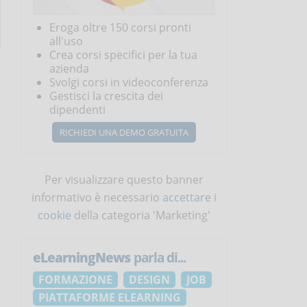
Eroga oltre 150 corsi pronti
all'uso
Crea corsi specifici per la tua
azienda
Svolgi corsi in videoconferenza
Gestisci la crescita dei
dipendenti
RICHIEDI UNA DEMO GRATUITA
Per visualizzare questo banner
informativo è necessario
accettare i
cookie
della categoria 'Marketing'
eLearningNews
parla di...
FORMAZIONE
DESIGN
JOB
PIATTAFORME ELEARNING