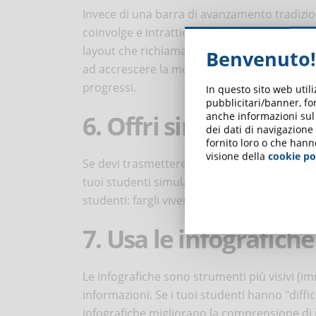
Invece di una barra di avanzamento tradizion
coinvolge e intrattiene maggiormente gli st
layout che richiama i giochi da tavolo. Tuttav
Benvenuto!
ad accrescere la motivazione al completamen
progressi.
In questo sito web util
pubblicitari/banner, for
6. Offri simulazioni 
anche informazioni sul m
dei dati di navigazione
fornito loro o che hann
visione della
cookie po
Se devi trasmettere conoscenza riguardo pro
tuoi studenti simulazioni mirate che attirino 
studenti: fargli vivere il compito da svolgere,
7. Usa le infografiche
Le infografiche sono strumenti più visivi (im
informazioni. Se i tuoi studenti hanno "diffi
infografiche migliorano la comprensione di u