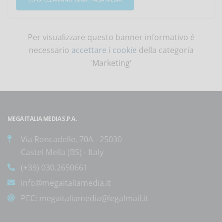
Per visualizzare questo banner informativo è
necessario
accettare i cookie
della categoria
'Marketing'
MEGA ITALIA MEDIA S.P.A.
Via Roncadelle, 70A - 25030
Castel Mella (BS) - Italy
(+39) 030.2650661
info@megaitaliamedia.it
PEC:
megaitaliamedia@legalmail.it