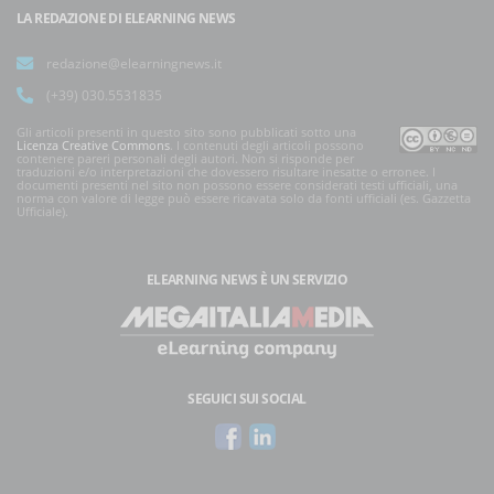
LA REDAZIONE DI ELEARNING NEWS
redazione@elearningnews.it
(+39) 030.5531835
Gli articoli presenti in questo sito sono pubblicati sotto una
Licenza Creative Commons
. I contenuti degli articoli possono
contenere pareri personali degli autori. Non si risponde per
traduzioni e/o interpretazioni che dovessero risultare inesatte o erronee. I
documenti presenti nel sito non possono essere considerati testi ufficiali, una
norma con valore di legge può essere ricavata solo da fonti ufficiali (es. Gazzetta
Ufficiale).
ELEARNING NEWS
È UN SERVIZIO
SEGUICI SUI SOCIAL