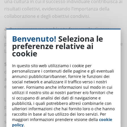
una cultura in cui il successo individuale contribuisca ai
risultati collettivi, evidenziando l’importanza della
collaborazione e degli obiettivi condivisi.
4. Promuovere un ambiente favorevole.
Creare
un’atmosfera in cui i dipendenti si sentano sostenuti
Benvenuto!
Seleziona le
piuttosto che minacciati dai loro colleghi e incoraggiare
preferenze relative ai
la mentorship e l’apprendimento reciproco.
cookie
5. Monitorare e affrontare i problemi.
Tenete
In questo sito web utilizziamo i cookie per
personalizzare i contenuti delle pagine e gli eventuali
d’occhio le dinamiche dell’ambiente di lavoro e
annunci pubblicitari/banner, fornire le funzioni dei
affrontate tempestivamente qualsiasi segnale di
social network e analizzare il traffico verso i nostri
eccessiva competizione, conflitti o stress.
server. Forniamo anche informazioni sul modo in cui
utilizzi il nostro sito ai nostri partner e/o fornitori che
si occupano di analisi dei dati di navigazione e
La competitività sul posto di lavoro può essere un
pubblicità, i quali potrebbero altresì combinarle con
potente motore di successo se gestita in modo
ulteriori informazioni che hai fornito loro o che hanno
appropriato. Promuovendo un ambiente competitivo
raccolto in base al tuo utilizzo dei loro servizi. Per
maggiori informazioni prendere visione della
cookie
sano che valorizzi la collaborazione, fissi obiettivi chiari
policy
.