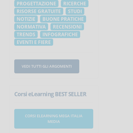
PROGETTAZIONE
RICERCHE
RISORSE GRATUITE
STUDI
NOTIZIE
BUONE PRATICHE
NORMATIVA
RECENSIONI
TRENDS
INFOGRAFICHE
EVENTI E FIERE
VEDI TUTTI GLI ARGOMENTI
Corsi eLearning BEST SELLER
CORSI ELEARNING MEGA ITALIA
MEDIA