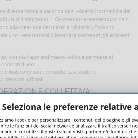
e diverse forme a seconda degli obiettivi formativi e del
 diffusi si distinguono:1. Co‑creation e learnersourcingIn
ono alla creazione dei materiali didattici. Possono
ci, scrivere tutorial o integrare contenuti già esistenti
ip, stimola l’apprendimento attivo e permette di
contesti diversi.
contribuiscono con domande, casi studio o
dei corsi ufficiali.
ERAZIONE COLLETTIVA
Seleziona le preferenze relative 
ono valutati e revisionati dalla comunità stessa. Peer-
ono qualità e accuratezza dei contenuti.
izziamo i cookie per personalizzare i contenuti delle pagine e gli e
nire le funzioni dei social network e analizzare il traffico verso i n
rd didattici elevati, favorisce la collaborazione e sviluppa
odo in cui utilizzi il nostro sito ai nostri partner e/o fornitori che
 e pubblicità, i quali potrebbero altresì combinarle con ulteriori in