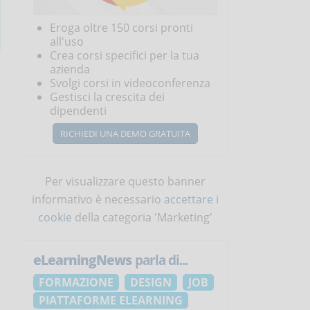
Eroga oltre 150 corsi pronti
all'uso
Crea corsi specifici per la tua
azienda
Svolgi corsi in videoconferenza
Gestisci la crescita dei
dipendenti
RICHIEDI UNA DEMO GRATUITA
Per visualizzare questo banner
informativo è necessario
accettare i
cookie
della categoria 'Marketing'
eLearningNews
parla di...
FORMAZIONE
DESIGN
JOB
PIATTAFORME ELEARNING