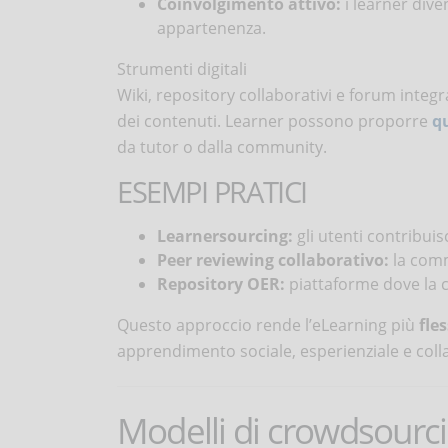
Coinvolgimento attivo:
i learner div
appartenenza.
Strumenti digitali
Wiki, repository collaborativi e forum integr
dei contenuti. Learner possono proporre
q
da tutor o dalla community.
ESEMPI PRATICI
Learnersourcing:
gli utenti contribuis
Peer reviewing collaborativo:
la comm
Repository OER:
piattaforme dove la c
Questo approccio rende l’eLearning più
fle
apprendimento sociale, esperienziale e coll
Modelli di crowdsourci