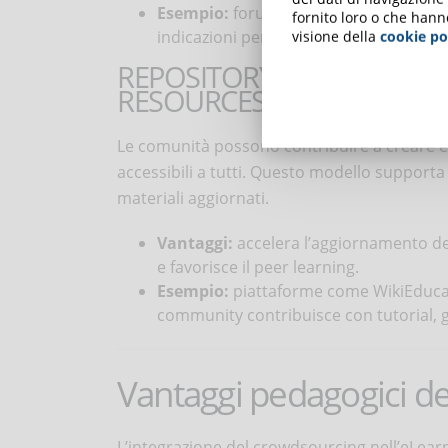
Esempio:
forum educativi in cui gli u
fornito loro o che hann
indicazioni per migliorarli.
visione della
cookie po
REPOSITORY COLLABORAT
RESOURCES (OER)
Le comunità possono contribuire a creare e 
accessibili a tutti. Questo modello supporta
materiali aggiornati.
Vantaggi:
accelera l’aggiornamento dei 
e favorisce il peer learning.
Esempio:
piattaforme come WikiEducat
community contribuisce con tutorial, g
Vantaggi pedagogici de
L’integrazione del crowdsourcing nell’eLearn