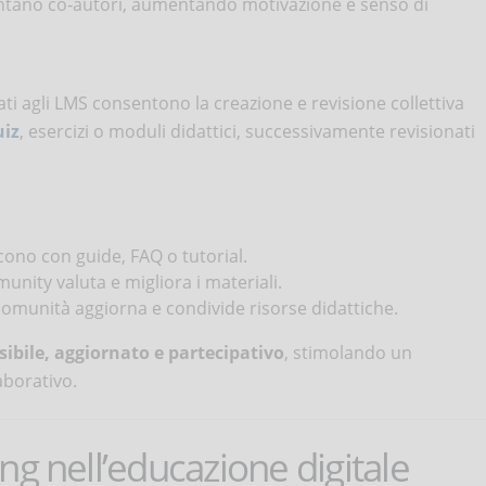
entano co‑autori, aumentando motivazione e senso di
ati agli LMS consentono la creazione e revisione collettiva
uiz
, esercizi o moduli didattici, successivamente revisionati
cono con guide, FAQ o tutorial.
unity valuta e migliora i materiali.
omunità aggiorna e condivide risorse didattiche.
ssibile, aggiornato e partecipativo
, stimolando un
aborativo.
ng nell’educazione digitale