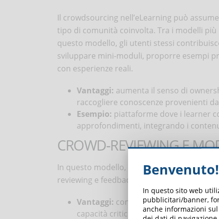
Il crowdsourcing nell’eLearning può assumer
tipo di comunità coinvolta. Tra i modelli più
questo modello, gli utenti stessi contribuisc
sviluppare mini-moduli, proporre esempi prati
con esperienze reali.
Vantaggi:
aumenta il senso di ownersh
raccogliere conoscenze provenienti da 
Esempio:
piattaforme dove i learner 
approfondimenti, integrando i contenuti 
CROWD‑REVIEWING E MOD
Benvenuto!
In questo modello, i materiali generati veng
reviewing e feedback collaborativi garantisc
In questo sito web util
pubblicitari/banner, for
Vantaggi:
consente di mantenere standa
anche informazioni sul m
capacità critiche nei contributor.
dei dati di navigazione