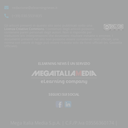
redazione@elearningnews.it
(+39) 030.5531835
Gli articoli presenti in questo sito sono pubblicati sotto una
Licenza Creative Commons
. I contenuti degli articoli possono
contenere pareri personali degli autori. Non si risponde per
traduzioni e/o interpretazioni che dovessero risultare inesatte o erronee. I
documenti presenti nel sito non possono essere considerati testi ufficiali, una
norma con valore di legge può essere ricavata solo da fonti ufficiali (es. Gazzetta
Ufficiale).
ELEARNING NEWS
È UN SERVIZIO
SEGUICI SUI SOCIAL
Mega Italia Media S.p.A. | C.F./P.Iva 03556360174 |