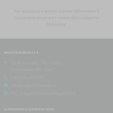
Per visualizzare questo banner informativo è
necessario
accettare i cookie
della categoria
'Marketing'
MEGA ITALIA MEDIA S.P.A.
Via Roncadelle, 70A - 25030
Castel Mella (BS) - Italy
(+39) 030.2650661
info@megaitaliamedia.it
PEC:
megaitaliamedia@legalmail.it
LA REDAZIONE DI ELEARNING NEWS