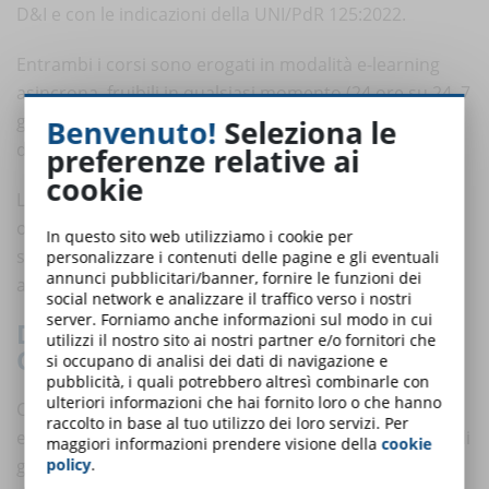
D&I e con le indicazioni della UNI/PdR 125:2022.
Entrambi i corsi sono erogati in modalità e-learning
asincrona, fruibili in qualsiasi momento (24 ore su 24, 7
giorni su 7) e rivolti a datori di lavoro, dirigenti,
Benvenuto!
Seleziona le
dipendenti e collaboratori.
preferenze relative ai
cookie
L’approccio formativo integra contenuti normativi,
organizzativi e operativi, con l’obiettivo di fornire
In questo sito web utilizziamo i cookie per
strumenti immediatamente applicabili nei contesti
personalizzare i contenuti delle pagine e gli eventuali
annunci pubblicitari/banner, fornire le funzioni dei
aziendali.
social network e analizzare il traffico verso i nostri
server. Forniamo anche informazioni sul modo in cui
DIVERSITÀ, INCLUSIONE E PARITÀ DI
utilizzi il nostro sito ai nostri partner e/o fornitori che
GENERE – PRINCIPI BASE (1 ORA)
si occupano di analisi dei dati di navigazione e
pubblicità, i quali potrebbero altresì combinarle con
ulteriori informazioni che hai fornito loro o che hanno
Corso introduttivo che fornisce una panoramica
raccolto in base al tuo utilizzo dei loro servizi. Per
essenziale sui principi di diversità, inclusione e parità di
maggiori informazioni prendere visione della
cookie
policy
.
genere. Il percorso affronta i principali aspetti legati a