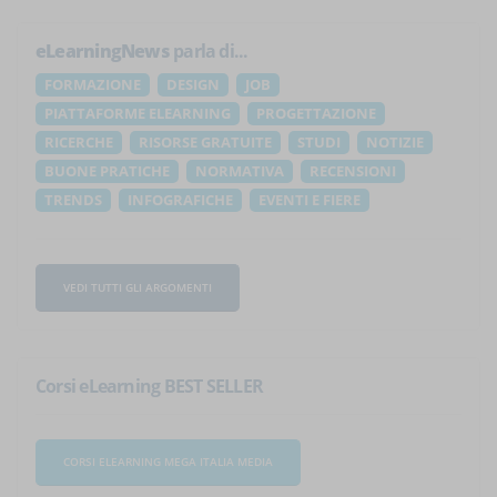
eLearningNews
parla di...
FORMAZIONE
DESIGN
JOB
PIATTAFORME ELEARNING
PROGETTAZIONE
RICERCHE
RISORSE GRATUITE
STUDI
NOTIZIE
BUONE PRATICHE
NORMATIVA
RECENSIONI
TRENDS
INFOGRAFICHE
EVENTI E FIERE
VEDI TUTTI GLI ARGOMENTI
Corsi eLearning BEST SELLER
CORSI ELEARNING MEGA ITALIA MEDIA