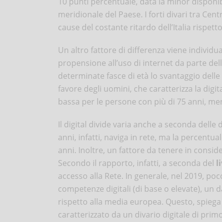
10 punti percentuale, data la minor disponibi
meridionale del Paese. I forti divari tra Ce
cause del costante ritardo dell’Italia rispett
Un altro fattore di differenza viene individu
propensione all’uso di internet da parte dell
determinate fasce di età lo svantaggio dell
favore degli uomini, che caratterizza la digi
bassa per le persone con più di 75 anni, ment
Il digital divide varia anche a seconda delle
anni, infatti, naviga in rete, ma la percentua
anni. Inoltre, un fattore da tenere in consider
Secondo il rapporto, infatti, a seconda del
l
accesso alla Rete. In generale, nel 2019, poc
competenze digitali (di base o elevate), un 
rispetto alla media europea. Questo, spiega
caratterizzato da un divario digitale di primo 