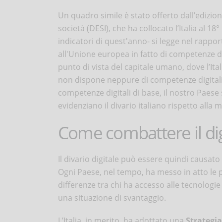
Un quadro simile è stato offerto dall’edizion
società (DESI), che ha collocato l’Italia al 1
indicatori di quest'anno- si legge nel rappor
all'Unione europea in fatto di competenze dig
punto di vista del capitale umano, dove l’Itali
non dispone neppure di competenze digitali
competenze digitali di base, il nostro Paese s
evidenziano il divario italiano rispetto alla 
Come combattere il dig
Il divario digitale può essere quindi causat
Ogni Paese, nel tempo, ha messo in atto le pr
differenze tra chi ha accesso alle tecnologie 
una situazione di svantaggio.
L’Italia, in merito, ha adottato una
Strategi