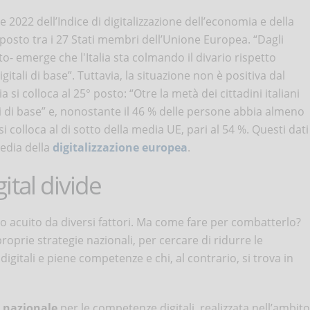
e 2022 dell’Indice di digitalizzazione dell’economia e della
8° posto tra i 27 Stati membri dell’Unione Europea. “Dagli
to- emerge che l'Italia sta colmando il divario rispetto
itali di base”. Tuttavia, la situazione non è positiva dal
a si colloca al 25° posto: “Otre la metà dei cittadini italiani
 di base” e, nonostante il 46 % delle persone abbia almeno
i colloca al di sotto della media UE, pari al 54 %. Questi dati
media della
digitalizzazione europea
.
ital divide
o o acuito da diversi fattori. Ma come fare per combatterlo?
oprie strategie nazionali, per cercare di ridurre le
digitali e piene competenze e chi, al contrario, si trova in
a nazionale
per le competenze digitali, realizzata nell’ambito