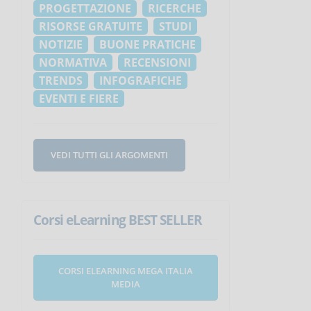
PROGETTAZIONE
RICERCHE
RISORSE GRATUITE
STUDI
NOTIZIE
BUONE PRATICHE
NORMATIVA
RECENSIONI
TRENDS
INFOGRAFICHE
EVENTI E FIERE
VEDI TUTTI GLI ARGOMENTI
Corsi eLearning BEST SELLER
CORSI ELEARNING MEGA ITALIA
MEDIA