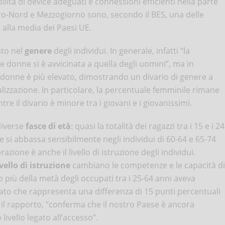
lità di device adeguati e connessioni efficienti nella parte
ntro-Nord e Mezzogiorno sono, secondo il BES, una delle
o alla media dei Paesi UE.
ato nel
genere
degli individui. In generale, infatti “la
e donne si è avvicinata a quella degli uomini”, ma in
e donne è più elevato, dimostrando un divario di genere a
talizzazione. In particolare, la percentuale femminile rimane
re il divario è minore tra i giovani e i giovanissimi.
 diverse
fasce di età
: quasi la totalità dei ragazzi tra i 15 e i 24
le si abbassa sensibilmente negli individui di 60-64 e 65-74
azione è anche il livello di istruzione degli individui.
ivello di istruzione
cambiano le competenze e le capacità di
o più della metà degli occupati tra i 25-64 anni aveva
dato che rappresenta una differenza di 15 punti percentuali
 il rapporto, “conferma che il nostro Paese è ancora
livello legato all’accesso”.