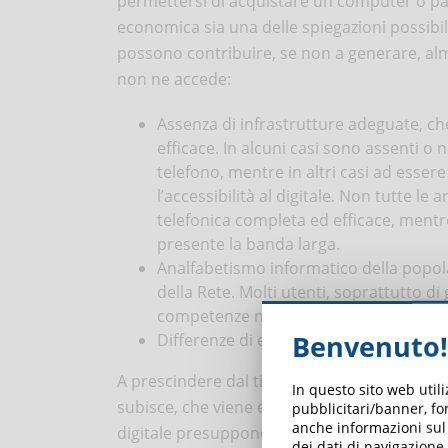
permettersi di acquistare un computer o p
economica sia una delle spiegazioni possibili 
possono contribuire, se non a generare, almen
non ne accede:
Assenza di infrastrutture adeguate, ch
efficace. In alcuni casi sono assenti o 
telefono, mentre in altri casi ad esser
l’accessibilità al digitale. Non tutte l
telefonica completa ed efficace, mentre
presente la banda larga.
Analfabetismo informatico della popolaz
della Rete. Molti utenti, soprattutto d
competenze necessarie per avere access
Benvenuto!
Differenze di età, genere ed etnia, che 
A prescindere dal tipo di divario e dalle cau
In questo sito web util
subisce, che viene escluso da un importante
pubblicitari/banner, for
anche informazioni sul m
digitale presuppone la perdita dei vantaggi
dei dati di navigazione