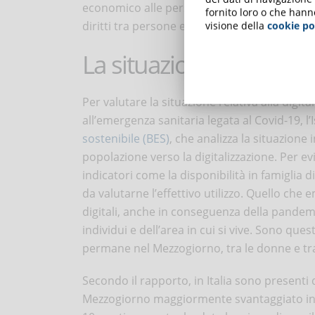
economico alle persone che non ne hanno a
fornito loro o che hann
diritti tra persone e popoli con diverse poss
visione della
cookie po
La situazione in Italia
Per valutare la situazione relativa alla digita
all’emergenza sanitaria legata al Covid-19, l’Is
sostenibile (BES)
, che analizza la situazione 
popolazione verso la digitalizzazione. Per evid
indicatori come la disponibilità in famiglia
da valutarne l’effettivo utilizzo. Quello ch
digitali, anche in conseguenza della pandemi
individui e dell’area in cui si vive. Sono ques
permane nel Mezzogiorno, tra le donne e tra 
Secondo il rapporto, in Italia sono presenti 
Mezzogiorno maggiormente svantaggiato in am