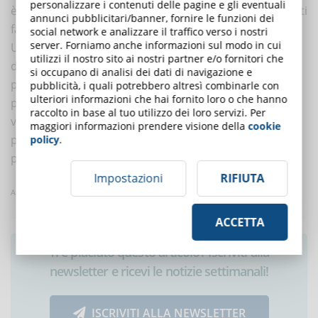
personalizzare i contenuti delle pagine e gli eventuali
è possibile passare ai moduli successivi, e dei contenuti
annunci pubblicitari/banner, fornire le funzioni dei
facoltativi che lo studente può scegliere in libertà.
social network e analizzare il traffico verso i nostri
server. Forniamo anche informazioni sul modo in cui
Un corso online personalizzato permette agli studenti
utilizzi il nostro sito ai nostri partner e/o fornitori che
di scegliere quale contenuto formativo consumare
si occupano di analisi dei dati di navigazione e
portando a benefici in termini di coinvolgimento e
pubblicità, i quali potrebbero altresì combinarle con
ulteriori informazioni che hai fornito loro o che hanno
prestazioni lavorative. Per non rinunciare a questi
raccolto in base al tuo utilizzo dei loro servizi. Per
vantaggi si può adottare un approccio ibrido che
maggiori informazioni prendere visione della
cookie
preveda dei contenuti standardizzati e dei contenuti
policy
.
personalizzati.
Impostazioni
RIFIUTA
Articolo tratto da elearninglearning
ACCETTA
Ti è piaciuto questo articolo? Iscriviti alla
newsletter e ricevi le notizie settimanali!
ISCRIVITI ALLA NEWSLETTER