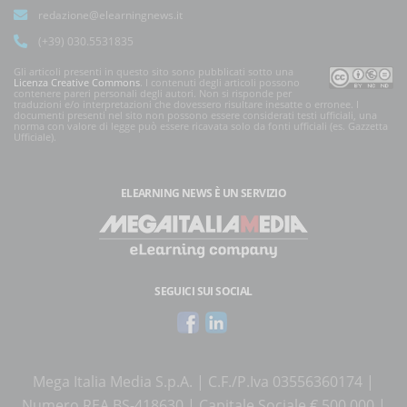
redazione@elearningnews.it
(+39) 030.5531835
Gli articoli presenti in questo sito sono pubblicati sotto una
Licenza Creative Commons
. I contenuti degli articoli possono
contenere pareri personali degli autori. Non si risponde per
traduzioni e/o interpretazioni che dovessero risultare inesatte o erronee. I
documenti presenti nel sito non possono essere considerati testi ufficiali, una
norma con valore di legge può essere ricavata solo da fonti ufficiali (es. Gazzetta
Ufficiale).
ELEARNING NEWS
È UN SERVIZIO
SEGUICI SUI SOCIAL
Mega Italia Media S.p.A. | C.F./P.Iva 03556360174 |
Numero REA BS-418630 | Capitale Sociale € 500.000 |