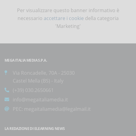
Per visualizzare questo banner informativo è
necessario
accettare i cookie
della categoria
'Marketing'
MEGA ITALIA MEDIA S.P.A.
Via Roncadelle, 70A - 25030
Castel Mella (BS) - Italy
(+39) 030.2650661
info@megaitaliamedia.it
PEC:
megaitaliamedia@legalmail.it
LA REDAZIONE DI ELEARNING NEWS