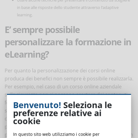
in base alle risposte dello studente attraverso l’adaptive
learning.
E’ sempre possibile
personalizzare la formazione in
eLearning?
Per quanto la personalizzazione dei corsi online
produca dei benefici non sempre è possibile realizzarla.
Per esempio, nel caso di un corso online aziendale
sulla sicurezza non si possono scartare dei contenuti
Benvenuto!
Seleziona le
formativi, altrimenti non si raggiunge lo standard. Lo
preferenze relative ai
stesso si può dire per i corsi per il rilascio di un
cookie
certificato professionale. In questi casi, il formatore
può avere un approccio ibrido alla personalizzazione
In questo sito web utilizziamo i cookie per
prevedendo dei contenuti obbligatori, senza i quali non