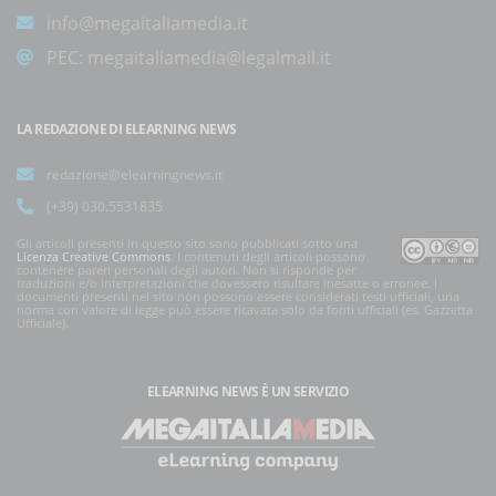
info@megaitaliamedia.it
PEC:
megaitaliamedia@legalmail.it
LA REDAZIONE DI ELEARNING NEWS
redazione@elearningnews.it
(+39) 030.5531835
Gli articoli presenti in questo sito sono pubblicati sotto una
Licenza Creative Commons
. I contenuti degli articoli possono
contenere pareri personali degli autori. Non si risponde per
traduzioni e/o interpretazioni che dovessero risultare inesatte o erronee. I
documenti presenti nel sito non possono essere considerati testi ufficiali, una
norma con valore di legge può essere ricavata solo da fonti ufficiali (es. Gazzetta
Ufficiale).
ELEARNING NEWS
È UN SERVIZIO