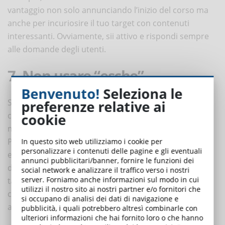
vantaggio non solo annunciando l’inizio del corso ma
anche per incuriosire il tuo target con contenuti
interessanti. Ovviamente, sii attivo e rispondi sempre
alle domande degli utenti.
7. Non usare “esche”
Benvenuto!
Seleziona le
Se le proposte di eLearning sono ormai infinite, devi
preferenze relative ai
cercare di attirare gli studenti attraverso tecniche di
cookie
marketing (
qui
puoi trovare qualche consiglio). Quali?
Puoi usare influencer per la pubblicità e proporre
In questo sito web utilizziamo i cookie per
personalizzare i contenuti delle pagine e gli eventuali
esperti riconosciuti all’interno del corso. Ovviamente,
annunci pubblicitari/banner, fornire le funzioni dei
devono essere persone che siano riconoscibili dal tuo
social network e analizzare il traffico verso i nostri
server. Forniamo anche informazioni sul modo in cui
target. Un’altra possibilità da prendere in
utilizzi il nostro sito ai nostri partner e/o fornitori che
considerazione è quella di offrire sconti iniziali per
si occupano di analisi dei dati di navigazione e
attirare i primi studenti.
pubblicità, i quali potrebbero altresì combinarle con
ulteriori informazioni che hai fornito loro o che hanno