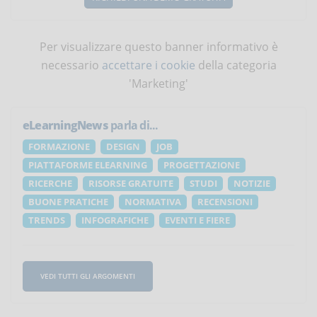
Per visualizzare questo banner informativo è
necessario
accettare i cookie
della categoria
'Marketing'
eLearningNews
parla di...
FORMAZIONE
DESIGN
JOB
PIATTAFORME ELEARNING
PROGETTAZIONE
RICERCHE
RISORSE GRATUITE
STUDI
NOTIZIE
BUONE PRATICHE
NORMATIVA
RECENSIONI
TRENDS
INFOGRAFICHE
EVENTI E FIERE
VEDI TUTTI GLI ARGOMENTI