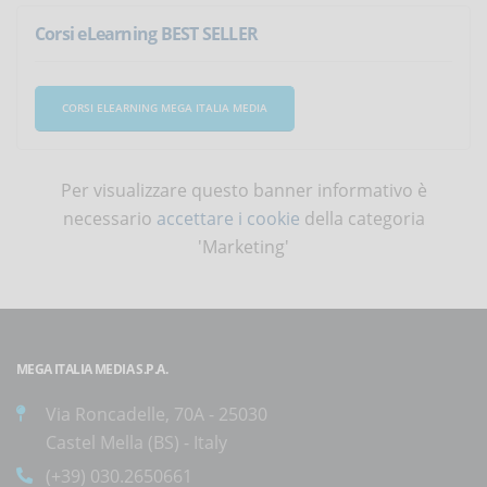
Corsi eLearning BEST SELLER
CORSI ELEARNING MEGA ITALIA MEDIA
Per visualizzare questo banner informativo è
necessario
accettare i cookie
della categoria
'Marketing'
MEGA ITALIA MEDIA S.P.A.
Via Roncadelle, 70A - 25030
Castel Mella (BS) - Italy
(+39) 030.2650661