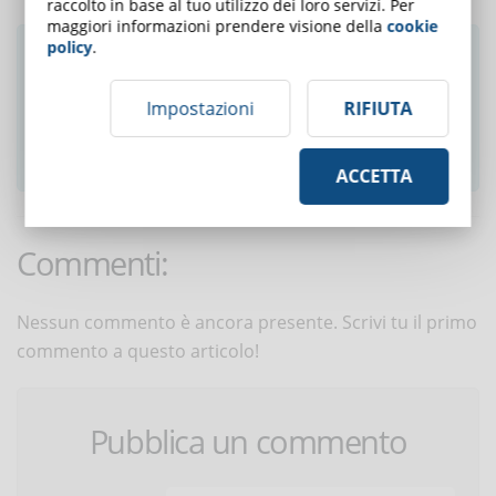
raccolto in base al tuo utilizzo dei loro servizi. Per
maggiori informazioni prendere visione della
cookie
policy
.
Ti è piaciuto questo articolo? Iscriviti alla
newsletter e ricevi le notizie settimanali!
Impostazioni
RIFIUTA
ISCRIVITI ALLA NEWSLETTER
ACCETTA
Commenti:
Nessun commento è ancora presente. Scrivi tu il primo
commento a questo articolo!
Pubblica un commento