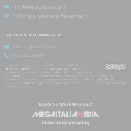
info@megaitaliamedia.it
PEC:
megaitaliamedia@legalmail.it
LA REDAZIONE DI ELEARNING NEWS
redazione@elearningnews.it
(+39) 030.5531835
Gli articoli presenti in questo sito sono pubblicati sotto una
Licenza Creative Commons
. I contenuti degli articoli possono
contenere pareri personali degli autori. Non si risponde per
traduzioni e/o interpretazioni che dovessero risultare inesatte o erronee. I
documenti presenti nel sito non possono essere considerati testi ufficiali, una
norma con valore di legge può essere ricavata solo da fonti ufficiali (es. Gazzetta
Ufficiale).
ELEARNING NEWS
È UN SERVIZIO