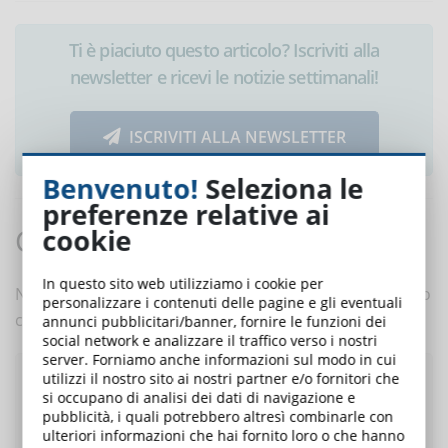
Ti è piaciuto questo articolo? Iscriviti alla
newsletter e ricevi le notizie settimanali!
ISCRIVITI ALLA NEWSLETTER
Benvenuto!
Seleziona le
preferenze relative ai
Commenti:
cookie
In questo sito web utilizziamo i cookie per
Nessun commento è ancora presente. Scrivi tu il primo
personalizzare i contenuti delle pagine e gli eventuali
commento a questo articolo!
annunci pubblicitari/banner, fornire le funzioni dei
social network e analizzare il traffico verso i nostri
server. Forniamo anche informazioni sul modo in cui
utilizzi il nostro sito ai nostri partner e/o fornitori che
Pubblica un commento
si occupano di analisi dei dati di navigazione e
pubblicità, i quali potrebbero altresì combinarle con
ulteriori informazioni che hai fornito loro o che hanno