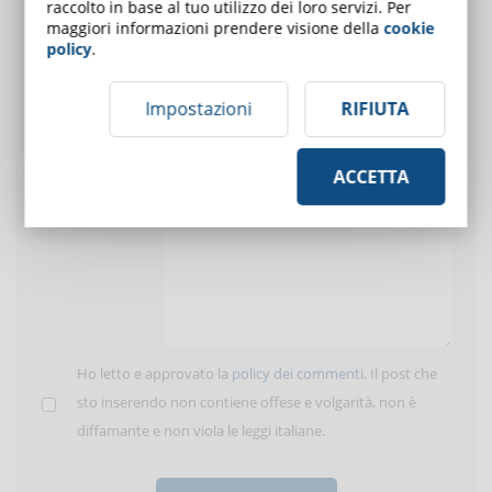
raccolto in base al tuo utilizzo dei loro servizi. Per
maggiori informazioni prendere visione della
cookie
Utente:
policy
.
E-Mail (solo per
Impostazioni
RIFIUTA
ricevere le
risposte)
ACCETTA
Inserisci il tuo
commento:
Ho letto e approvato la
policy dei commenti
. Il post che
sto inserendo non contiene offese e volgarità, non è
diffamante e non viola le leggi italiane.