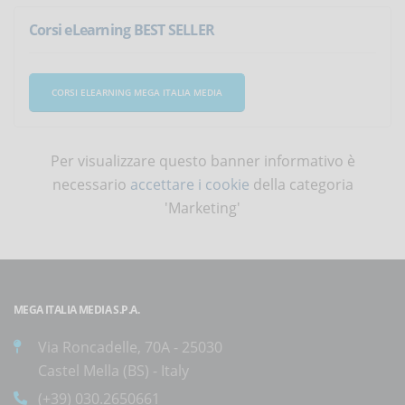
Corsi eLearning BEST SELLER
CORSI ELEARNING MEGA ITALIA MEDIA
Per visualizzare questo banner informativo è
necessario
accettare i cookie
della categoria
'Marketing'
MEGA ITALIA MEDIA S.P.A.
Via Roncadelle, 70A - 25030
Castel Mella (BS) - Italy
(+39) 030.2650661