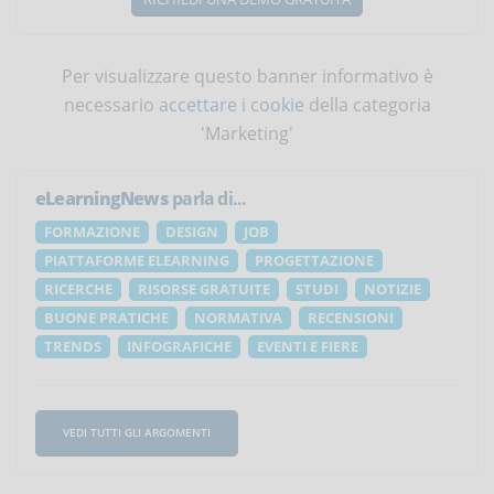
Per visualizzare questo banner informativo è
necessario
accettare i cookie
della categoria
'Marketing'
eLearningNews
parla di...
FORMAZIONE
DESIGN
JOB
PIATTAFORME ELEARNING
PROGETTAZIONE
RICERCHE
RISORSE GRATUITE
STUDI
NOTIZIE
BUONE PRATICHE
NORMATIVA
RECENSIONI
TRENDS
INFOGRAFICHE
EVENTI E FIERE
VEDI TUTTI GLI ARGOMENTI