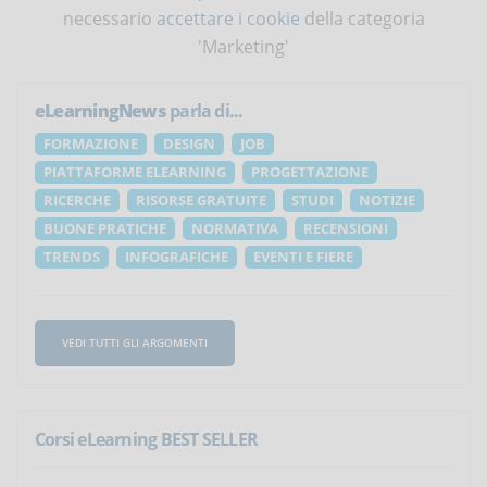
necessario
accettare i cookie
della categoria
'Marketing'
eLearningNews
parla di...
FORMAZIONE
DESIGN
JOB
PIATTAFORME ELEARNING
PROGETTAZIONE
RICERCHE
RISORSE GRATUITE
STUDI
NOTIZIE
BUONE PRATICHE
NORMATIVA
RECENSIONI
TRENDS
INFOGRAFICHE
EVENTI E FIERE
VEDI TUTTI GLI ARGOMENTI
Corsi eLearning BEST SELLER