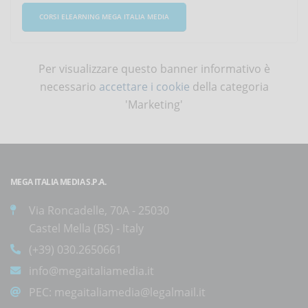
CORSI ELEARNING MEGA ITALIA MEDIA
Per visualizzare questo banner informativo è
necessario
accettare i cookie
della categoria
'Marketing'
MEGA ITALIA MEDIA S.P.A.
Via Roncadelle, 70A - 25030
Castel Mella (BS) - Italy
(+39) 030.2650661
info@megaitaliamedia.it
PEC:
megaitaliamedia@legalmail.it