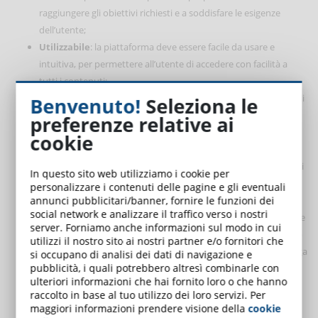
raggiungere gli obiettivi richiesti e a soddisfare le esigenze
dell’utente;
Utilizzabile
: la piattaforma deve essere facile da usare e
intuitiva, per permettere all’utente di accedere con facilità a
tutti i contenuti;
Desiderabile
: non basta che il corso e la piattaforma siano utili
Benvenuto!
Seleziona le
e utilizzabili, ma è necessario che attirino l’utente, facendo leva
preferenze relative ai
anche sul suo
lato emotivo
, così da portare a una esperienza
cookie
positiva;
Trovabile
: la navigazione deve essere semplice e immediata, di
In questo sito web utilizziamo i cookie per
modo che un utente possa trovare velocemente quello che
personalizzare i contenuti delle pagine e gli eventuali
annunci pubblicitari/banner, fornire le funzioni dei
stava cercando e di cui aveva bisogno;
social network e analizzare il traffico verso i nostri
Accessibile
: tutti devono potervi avere accesso. “Proprio come
server. Forniamo anche informazioni sul modo in cui
i nostri edifici sono dotati di ascensori e rampe, i nostri siti web
utilizzi il nostro sito ai nostri partner e/o fornitori che
dovrebbero essere accessibili alle persone con disabilità”, spiega
si occupano di analisi dei dati di navigazione e
pubblicità, i quali potrebbero altresì combinarle con
Marville;
ulteriori informazioni che hai fornito loro o che hanno
Credibile
: è necessario rassicurare l’utente, perché si possa
raccolto in base al tuo utilizzo dei loro servizi. Per
fidare a navigare sul sito dove vengono proposti i corsi e-
maggiori informazioni prendere visione della
cookie