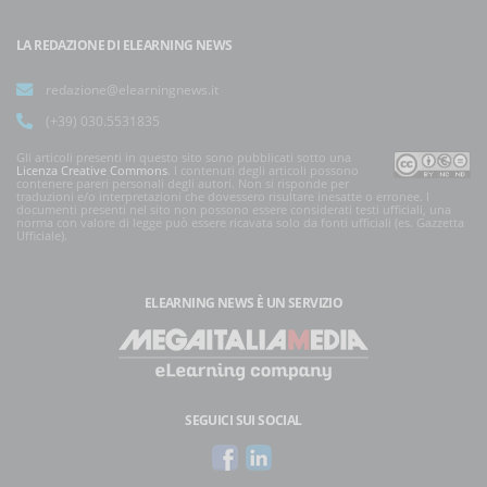
LA REDAZIONE DI ELEARNING NEWS
redazione@elearningnews.it
(+39) 030.5531835
Gli articoli presenti in questo sito sono pubblicati sotto una
Licenza Creative Commons
. I contenuti degli articoli possono
contenere pareri personali degli autori. Non si risponde per
traduzioni e/o interpretazioni che dovessero risultare inesatte o erronee. I
documenti presenti nel sito non possono essere considerati testi ufficiali, una
norma con valore di legge può essere ricavata solo da fonti ufficiali (es. Gazzetta
Ufficiale).
ELEARNING NEWS
È UN SERVIZIO
SEGUICI SUI SOCIAL