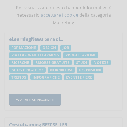
Per visualizzare questo banner informativo è
necessario
accettare i cookie
della categoria
'Marketing'
eLearningNews
parla di...
FORMAZIONE
DESIGN
JOB
PIATTAFORME ELEARNING
PROGETTAZIONE
RICERCHE
RISORSE GRATUITE
STUDI
NOTIZIE
BUONE PRATICHE
NORMATIVA
RECENSIONI
TRENDS
INFOGRAFICHE
EVENTI E FIERE
VEDI TUTTI GLI ARGOMENTI
Corsi eLearning BEST SELLER