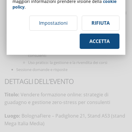
maggiori informazioni prendere visione della
cookie
Come vendere corsi online sulla sicurezza?
policy
.
La normativa sulla formazione in materia di sicurezza sul
lavoro
Impostazioni
RIFIUTA
Requisiti per l’erogazione di corsi online sulla sicurezza
Strumenti per la vendita dei corsi
ACCETTA
I vantaggi di avere una piattaforma e-learning personalizzata
Scuola della Sicurezza: la piattaforma dedicata ai
consulenti
Uso pratico: la gestione e la rivendita dei corsi
Sessione domande e risposte
DETTAGLI DELL’EVENTO
Titolo:
Vendere formazione online: strategie di
guadagno e gestione zero-stress per consulenti
Luogo:
BolognaFiere – Padiglione 21, Stand A53 (stand
Mega Italia Media)