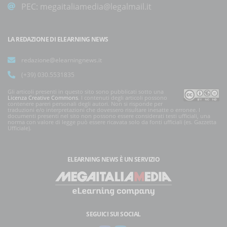
PEC:
megaitaliamedia@legalmail.it
LA REDAZIONE DI ELEARNING NEWS
redazione@elearningnews.it
(+39) 030.5531835
Gli articoli presenti in questo sito sono pubblicati sotto una
Licenza Creative Commons
. I contenuti degli articoli possono
contenere pareri personali degli autori. Non si risponde per
traduzioni e/o interpretazioni che dovessero risultare inesatte o erronee. I
documenti presenti nel sito non possono essere considerati testi ufficiali, una
norma con valore di legge può essere ricavata solo da fonti ufficiali (es. Gazzetta
Ufficiale).
ELEARNING NEWS
È UN SERVIZIO
SEGUICI SUI SOCIAL