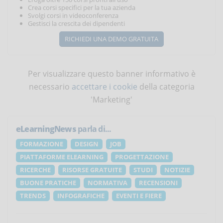
Crea corsi specifici per la tua azienda
Svolgi corsi in videoconferenza
Gestisci la crescita dei dipendenti
RICHIEDI UNA DEMO GRATUITA
Per visualizzare questo banner informativo è
necessario
accettare i cookie
della categoria
'Marketing'
eLearningNews
parla di...
FORMAZIONE
DESIGN
JOB
PIATTAFORME ELEARNING
PROGETTAZIONE
RICERCHE
RISORSE GRATUITE
STUDI
NOTIZIE
BUONE PRATICHE
NORMATIVA
RECENSIONI
TRENDS
INFOGRAFICHE
EVENTI E FIERE