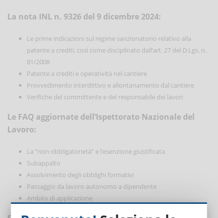
La nota INL n. 9326 del 9 dicembre 2024:
Le prime indicazioni sul regime sanzionatorio relativo alla
patente a crediti, così come disciplinato dall’art. 27 del D.Lgs. n.
81/2008
Patente a crediti e operatività nel cantiere
Provvedimento interdittivo e allontanamento dal cantiere
Verifiche del committente e del responsabile dei lavori
Le FAQ aggiornate dell’Ispettorato Nazionale del
Lavoro:
La “non obbligatorietà” e l’esenzione giustificata
Subappalto
Assolvimento degli obblighi formativi
Passaggio da lavoro autonomo a dipendente
Ambito di applicazione
Sessione Domande e Risposte