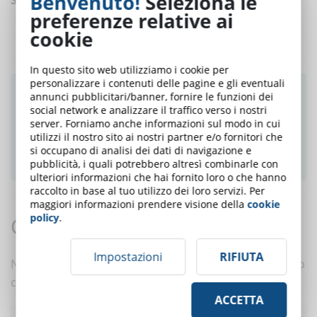
Benvenuto!
Seleziona le
preferenze relative ai
cookie
In questo sito web utilizziamo i cookie per
personalizzare i contenuti delle pagine e gli eventuali
Ti è piaciuto questo articolo? Iscriviti alla
annunci pubblicitari/banner, fornire le funzioni dei
newsletter e ricevi le notizie settimanali!
social network e analizzare il traffico verso i nostri
server. Forniamo anche informazioni sul modo in cui
utilizzi il nostro sito ai nostri partner e/o fornitori che
si occupano di analisi dei dati di navigazione e
ISCRIVITI ALLA NEWSLETTER
pubblicità, i quali potrebbero altresì combinarle con
ulteriori informazioni che hai fornito loro o che hanno
raccolto in base al tuo utilizzo dei loro servizi. Per
maggiori informazioni prendere visione della
cookie
policy
.
Commenti:
Impostazioni
RIFIUTA
Nessun commento è ancora presente. Scrivi tu il primo
commento a questo articolo!
ACCETTA