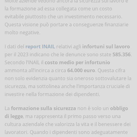
Molte aziende vedono ancora la sicurezza sul lavoro e
la formazione ad essa collegata come un costo
evitabile piuttosto che un investimento necessario.
Questa visione può portare a conseguenze finanziarie
molto negative.
I dati del
report INAIL
relativi agli
infortuni sul lavoro
per il 2023 indicano che le denunce sono state
585.356
.
Secondo l’INAIL il
costo medio per infortunio
ammonta all’incirca a circa
64.000 euro
. Questa cifra
non solo evidenzia quanto sia oneroso sottovalutare la
sicurezza, ma sottolinea anche l’importanza cruciale di
investire nella formazione dei dipendenti.
La
formazione sulla sicurezza
non è solo un
obbligo
di legge
, ma rappresenta il primo passo verso una
cultura aziendale che valorizza la vita e il benessere dei
lavoratori. Quando i dipendenti sono adeguatamente