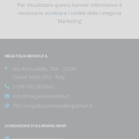
Per visualizzare questo banner informativo è
necessario
accettare i cookie
della categoria
'Marketing'
MEGA ITALIA MEDIA S.P.A.
Via Roncadelle, 70A - 25030
Castel Mella (BS) - Italy
(+39) 030.2650661
info@megaitaliamedia.it
PEC:
megaitaliamedia@legalmail.it
LA REDAZIONE DI ELEARNING NEWS
redazione@elearningnews.it