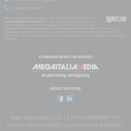
(+39) 030.5531835
Gli articoli presenti in questo sito sono pubblicati sotto una
Licenza Creative Commons
. I contenuti degli articoli possono
contenere pareri personali degli autori. Non si risponde per
traduzioni e/o interpretazioni che dovessero risultare inesatte o erronee. I
documenti presenti nel sito non possono essere considerati testi ufficiali, una
norma con valore di legge può essere ricavata solo da fonti ufficiali (es. Gazzetta
Ufficiale).
ELEARNING NEWS
È UN SERVIZIO
SEGUICI SUI SOCIAL
Mega Italia Media S.p.A. | C.F./P.Iva 03556360174 |
Numero REA BS-418630 | Capitale Sociale € 500.000 |