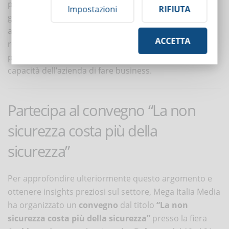
potrebbero dover dedicare settimane o mesi alla
Impostazioni
RIFIUTA
gestione di cause legali, sottraendo tempo prezioso
alle attività principali dell’azienda. Inoltre, i costi
ACCETTA
reputazionali associati a procedimenti legali pubblici
possono avere ripercussioni a lungo termine sulla
capacità dell’azienda di fare business.
Partecipa al convegno “La non
sicurezza costa più della
sicurezza”
Per approfondire ulteriormente questo argomento e
ottenere insights preziosi sul settore, Mega Italia Media
ha organizzato un
convegno
dal titolo
“La non
sicurezza costa più della sicurezza”
presso la fiera