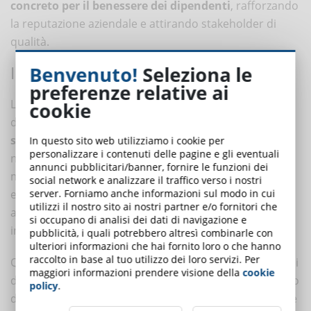
concreto per il benessere dei dipendenti
, rafforzando
la reputazione aziendale e attirando stakeholder di
qualità.
Benvenuto!
Seleziona le
I COSTI LEGALI E LE SANZIONI
preferenze relative ai
Le aziende che trascurano la sicurezza e la formazione
cookie
dei dipendenti si espongono a
rischi legali
significativi
. Le sanzioni per il mancato rispetto delle
In questo sito web utilizziamo i cookie per
personalizzare i contenuti delle pagine e gli eventuali
norme sulla sicurezza possono essere severe, con
annunci pubblicitari/banner, fornire le funzioni dei
multe che possono arrivare a centinaia di migliaia di
social network e analizzare il traffico verso i nostri
server. Forniamo anche informazioni sul modo in cui
euro per violazioni gravi. Oltre alle sanzioni
utilizzi il nostro sito ai nostri partner e/o fornitori che
amministrative, le aziende possono trovarsi coinvolte
si occupano di analisi dei dati di navigazione e
in lunghi e costosi contenziosi legali.
pubblicità, i quali potrebbero altresì combinarle con
ulteriori informazioni che hai fornito loro o che hanno
raccolto in base al tuo utilizzo dei loro servizi. Per
Questi procedimenti non solo comportano spese legali
maggiori informazioni prendere visione della
cookie
dirette, ma richiedono anche un notevole investimento
policy
.
di tempo e risorse umane. Dirigenti e personale chiave