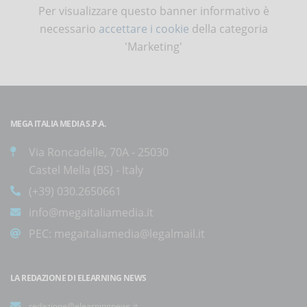
Per visualizzare questo banner informativo è
necessario
accettare i cookie
della categoria
'Marketing'
MEGA ITALIA MEDIA S.P.A.
Via Roncadelle, 70A - 25030
Castel Mella (BS) - Italy
(+39) 030.2650661
info@megaitaliamedia.it
PEC:
megaitaliamedia@legalmail.it
LA REDAZIONE DI ELEARNING NEWS
redazione@elearningnews.it