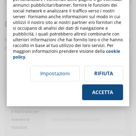
annunci pubblicitari/banner, fornire le funzioni dei
social network e analizzare il traffico verso i nostri
server. Forniamo anche informazioni sul modo in cui
Commenti:
utilizzi il nostro sito ai nostri partner e/o fornitori che
si occupano di analisi dei dati di navigazione e
pubblicità, i quali potrebbero altresì combinarle con
ulteriori informazioni che hai fornito loro o che hanno
Nessun commento è ancora presente. Scrivi tu il primo
raccolto in base al tuo utilizzo dei loro servizi. Per
commento a questo articolo!
maggiori informazioni prendere visione della
cookie
policy
.
Pubblica un commento
Impostazioni
RIFIUTA
ACCETTA
Utente:
E-Mail (solo per
ricevere le
risposte)