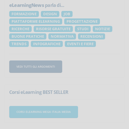
eLearningNews
parla di...
FORMAZIONE
DESIGN
JOB
PIATTAFORME ELEARNING
PROGETTAZIONE
RICERCHE
RISORSE GRATUITE
STUDI
NOTIZIE
BUONE PRATICHE
NORMATIVA
RECENSIONI
TRENDS
INFOGRAFICHE
EVENTI E FIERE
VEDI TUTTI GLI ARGOMENTI
Corsi eLearning BEST SELLER
CORSI ELEARNING MEGA ITALIA MEDIA