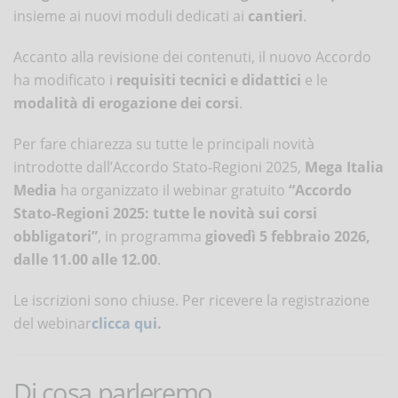
insieme ai nuovi moduli dedicati ai
cantieri
.
Accanto alla revisione dei contenuti, il nuovo Accordo
ha modificato i
requisiti tecnici e didattici
e le
modalità di erogazione dei corsi
.
Per fare chiarezza su tutte le principali novità
introdotte dall’Accordo Stato-Regioni 2025,
Mega Italia
Media
ha organizzato il webinar gratuito
“Accordo
Stato-Regioni 2025: tutte le novità sui corsi
obbligatori”
, in programma
giovedì 5 febbraio 2026,
dalle 11.00 alle 12.00
.
Le iscrizioni sono chiuse. Per ricevere la registrazione
del webinar
clicca qui
.
Di cosa parleremo