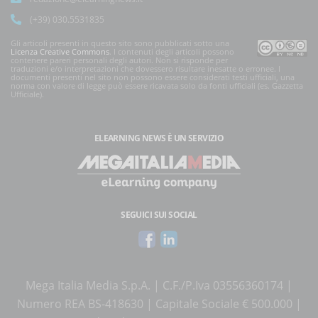
(+39) 030.5531835
Gli articoli presenti in questo sito sono pubblicati sotto una
Licenza Creative Commons
. I contenuti degli articoli possono
contenere pareri personali degli autori. Non si risponde per
traduzioni e/o interpretazioni che dovessero risultare inesatte o erronee. I
documenti presenti nel sito non possono essere considerati testi ufficiali, una
norma con valore di legge può essere ricavata solo da fonti ufficiali (es. Gazzetta
Ufficiale).
ELEARNING NEWS
È UN SERVIZIO
SEGUICI SUI SOCIAL
Mega Italia Media S.p.A. | C.F./P.Iva 03556360174 |
Numero REA BS-418630 | Capitale Sociale € 500.000 |