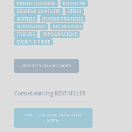
PROGETTAZIONE
RICERCHE
RISORSE GRATUITE
STUDI
NOTIZIE
BUONE PRATICHE
NORMATIVA
RECENSIONI
TRENDS
INFOGRAFICHE
EVENTI E FIERE
VEDI TUTTI GLI ARGOMENTI
Corsi eLearning BEST SELLER
CORSI ELEARNING MEGA ITALIA
MEDIA