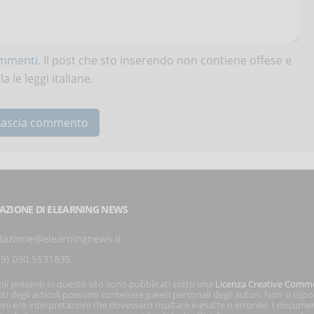
ommenti
. Il post che sto inserendo non contiene offese e
 le leggi italiane.
AZIONE DI ELEARNING NEWS
dazione@elearningnews.it
39) 030.5531835
coli presenti in questo sito sono pubblicati sotto una
Licenza Creative Comm
ti degli articoli possono contenere pareri personali degli autori. Non si risp
oni e/o interpretazioni che dovessero risultare inesatte o erronee. I docume