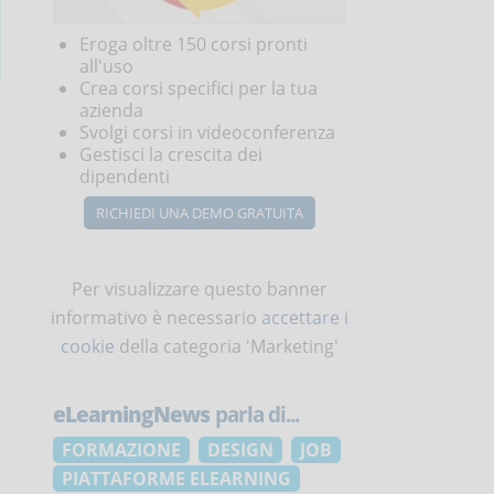
Eroga oltre 150 corsi pronti
all'uso
Crea corsi specifici per la tua
azienda
Svolgi corsi in videoconferenza
Gestisci la crescita dei
dipendenti
RICHIEDI UNA DEMO GRATUITA
Per visualizzare questo banner
informativo è necessario
accettare i
cookie
della categoria 'Marketing'
eLearningNews
parla di...
FORMAZIONE
DESIGN
JOB
PIATTAFORME ELEARNING