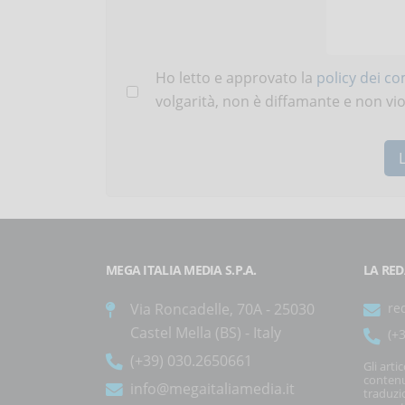
Ho letto e approvato la
policy dei c
volgarità, non è diffamante e non viola
MEGA ITALIA MEDIA S.P.A.
LA RED
Via Roncadelle, 70A - 25030
re
Castel Mella (BS) - Italy
(+
(+39) 030.2650661
Gli arti
contenu
info@megaitaliamedia.it
traduzi