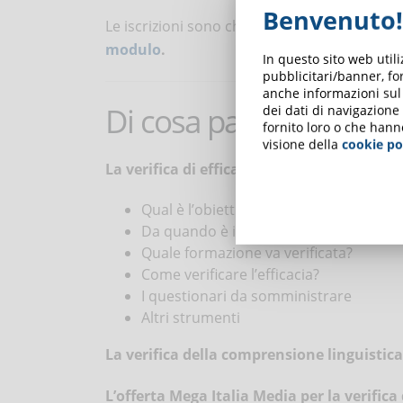
Benvenuto!
Le iscrizioni sono chiuse. Per ricevere la re
modulo
.
In questo sito web util
pubblicitari/banner, for
anche informazioni sul m
Di cosa parleremo
dei dati di navigazione
fornito loro o che hann
visione della
cookie po
La verifica di efficacia della formazione:
Qual è l’obiettivo della verifica?
Da quando è in vigore l’obbligo?
Quale formazione va verificata?
Come verificare l’efficacia?
I questionari da somministrare
Altri strumenti
La verifica della comprensione linguistic
L’offerta Mega Italia Media per la verifica 