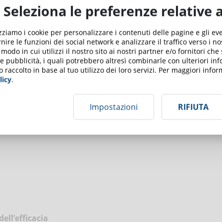
Seleziona le preferenze relative 
gistrazione del webinar
visita questa pagina e compila il
izziamo i cookie per personalizzare i contenuti delle pagine e gli e
nire le funzioni dei social network e analizzare il traffico verso i n
odo in cui utilizzi il nostro sito ai nostri partner e/o fornitori che
 e pubblicità, i quali potrebbero altresì combinarle con ulteriori in
o raccolto in base al tuo utilizzo dei loro servizi. Per maggiori inf
licy
.
Impostazioni
RIFIUTA
a
dell’efficacia