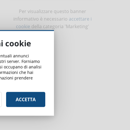
Per visualizzare questo banner
informativo è necessario
accettare i
cookie
della categoria 'Marketing'
ai cookie
ventuali annunci
ostri server. Forniamo
 si occupano di analisi
formazioni che hai
ormazioni prendere
o
ACCETTA