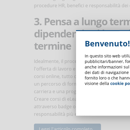
procedure HR, benefici e responsabilità dei
3. Pensa a lungo ter
dipendenti sui loro p
Benvenuto!
termine
In questo sito web util
Idealmente, il processo di onboarding dovr
pubblicitari/banner, for
anche informazioni sul m
l'offerta di lavoro e durare per almeno 6 me
dei dati di navigazione
corsi online, tutto questo tempo può essere
fornito loro o che hann
visione della
cookie po
un percorso di formazione eLearning a lung
carriera e una progressione all'interno dell'
Creare corsi di eLearning per diversi livelli
attraverso badge o certificati sono altri m
responsabilità più elevate.
Leggi l'articolo completo...