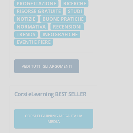
PROGETTAZIONE
RICERCHE
RISORSE GRATUITE
STUDI
NOTIZIE
BUONE PRATICHE
NORMATIVA
RECENSIONI
TRENDS
INFOGRAFICHE
EVENTI E FIERE
VEDI TUTTI GLI ARGOMENTI
Corsi eLearning BEST SELLER
CORSI ELEARNING MEGA ITALIA
MEDIA