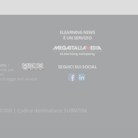
ELEARNING NEWS
È UN SERVIZIO
ons
. I
SEGUICI SUI SOCIAL
onde per
nti
e di legge può essere
500.000 | Codice destinatario SUBM70N