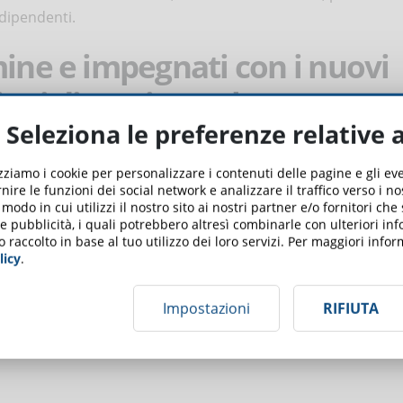
 dipendenti.
mine e impegnati con i nuovi
iani di carriera a lungo
Seleziona le preferenze relative 
izziamo i cookie per personalizzare i contenuti delle pagine e gli e
ebbe iniziare nel momento in cui un dipendente accetta
nire le funzioni dei social network e analizzare il traffico verso i n
odo in cui utilizzi il nostro sito ai nostri partner e/o fornitori che
si e anche per un anno dalla data di assunzione. Grazie ai
 e pubblicità, i quali potrebbero altresì combinarle con ulteriori in
 dedicato alla formazione, ed è anche possibile sviluppare
o raccolto in base al tuo utilizzo dei loro servizi. Per maggiori inf
licy
.
o termine che evidenzi al neoassunto un chiaro percorso di
azienda.
 di conoscenza e premiare i dipendenti per il loro svolgiment
Impostazioni
RIFIUTA
odi in cui i neoassunti possono essere motivati ad assumere