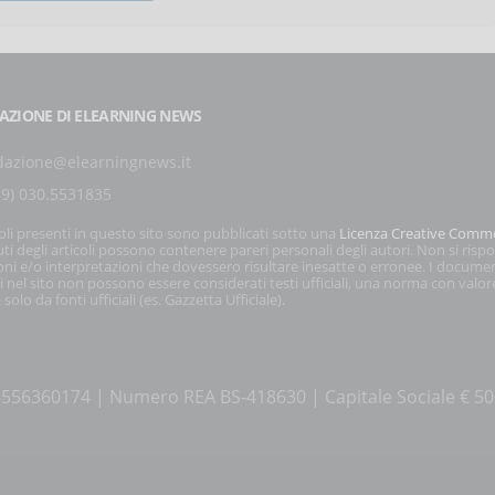
AZIONE DI ELEARNING NEWS
dazione@elearningnews.it
39) 030.5531835
coli presenti in questo sito sono pubblicati sotto una
Licenza Creative Comm
ti degli articoli possono contenere pareri personali degli autori. Non si risp
oni e/o interpretazioni che dovessero risultare inesatte o erronee. I docume
i nel sito non possono essere considerati testi ufficiali, una norma con valor
 solo da fonti ufficiali (es. Gazzetta Ufficiale).
a 03556360174 | Numero REA BS-418630 | Capitale Sociale € 