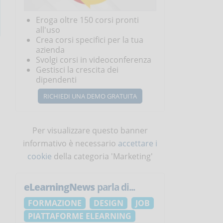
Eroga oltre 150 corsi pronti
all'uso
Crea corsi specifici per la tua
azienda
Svolgi corsi in videoconferenza
Gestisci la crescita dei
dipendenti
RICHIEDI UNA DEMO GRATUITA
Per visualizzare questo banner
informativo è necessario
accettare i
cookie
della categoria 'Marketing'
eLearningNews
parla di...
FORMAZIONE
DESIGN
JOB
PIATTAFORME ELEARNING