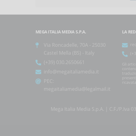
MEGA ITALIA MEDIA S.P.A.
LA RED
Via Roncadelle, 70A - 25030
re
Castel Mella (BS) - Italy
(+
(+39) 030.2650661
Gli arti
contenu
info@megaitaliamedia.it
traduzi
present
PEC:
ricavata
megaitaliamedia@legalmail.it
Mega Italia Media S.p.A. | C.F./P.Iv