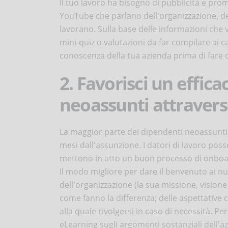
Il tuo lavoro ha bisogno di pubblicità e pro
YouTube che parlano dell'organizzazione, del
lavorano. Sulla base delle informazioni che v
mini-quiz o valutazioni da far compilare ai c
conoscenza della tua azienda prima di fare 
2. Favorisci un effic
neoassunti attraverso
La maggior parte dei dipendenti neoassunti 
mesi dall'assunzione. I datori di lavoro pos
mettono in atto un buon processo di onboa
Il modo migliore per dare il benvenuto ai 
dell'organizzazione (la sua missione, visione
come fanno la differenza; delle aspettative c
alla quale rivolgersi in caso di necessità. Pe
eLearning sugli argomenti sostanziali dell'az