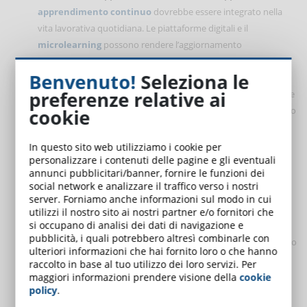
apprendimento continuo
dovrebbe essere integrato nella
vita lavorativa quotidiana. Le piattaforme digitali e il
microlearning
possono rendere l’aggiornamento
professionale accessibile in ogni momento della giornata e più
Benvenuto!
Seleziona le
coinvolgente rispetto alla formazione tradizionale.
preferenze relative ai
Dare uno scopo al proprio lavoro.
I giovani vogliono lavorare
per aziende la cui missione sia in linea con i loro valori. Dare uno
cookie
scopo al proprio lavoro in linea con i propri valori personali
diventa una fonte di motivazione importante davanti a una
In questo sito web utilizziamo i cookie per
personalizzare i contenuti delle pagine e gli eventuali
realtà lavorativa più complessa rispetto al passato.
annunci pubblicitari/banner, fornire le funzioni dei
Comunicando un chiaro senso di scopo, come l’impegno per la
social network e analizzare il traffico verso i nostri
sostenibilità o rispetto per la diversità, le aziende possono
server. Forniamo anche informazioni sul modo in cui
attrarre talenti motivati.
utilizzi il nostro sito ai nostri partner e/o fornitori che
si occupano di analisi dei dati di navigazione e
Incoraggiare la flessibilità e la fiducia.
Il lavoro ibrido e da
pubblicità, i quali potrebbero altresì combinarle con
remoto, un tempo considerato un’eccezione, è ora un elemento
ulteriori informazioni che hai fornito loro o che hanno
essenziale dell’offerta di lavoro moderna. Ricevere
raccolto in base al tuo utilizzo dei loro servizi. Per
indipendenza e fiducia è un importante motivatore per i
maggiori informazioni prendere visione della
cookie
policy
.
dipendenti. Le aziende possono concentrandosi sui risultati