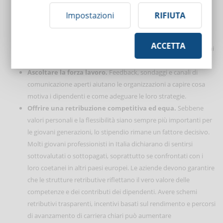
piuttosto che sulla presenza fisica.
Mentorship e reverse mentorship.
Colmare il divario
Impostazioni
RIFIUTA
generazionale attraverso programmi di mentorship
avvantaggia entrambe le parti: i professionisti esperti
ACCETTA
trasmettono la loro esperienza, mentre i dipendenti più giovani
condividono le loro intuizioni innovative.
Ascoltare la forza lavoro.
Feedback, sondaggi e canali di
comunicazione aperti aiutano le organizzazioni a capire cosa
motiva i dipendenti e come adeguare le loro strategie.
Offrire una retribuzione competitiva ed equa.
Sebbene
valori personali e la flessibilità siano sempre più importanti per
le giovani generazioni, lo stipendio rimane un fattore decisivo.
Molti giovani professionisti in Italia dichiarano di sentirsi
sottovalutati o sottopagati, soprattutto se confrontati con i
loro coetanei in altri paesi europei. Le aziende devono garantire
che le strutture retributive riflettano il vero valore delle
competenze e dei contributi dei dipendenti. Avere schemi
retributivi trasparenti, incentivi basati sul rendimento e percorsi
di avanzamento di carriera chiari può aumentare