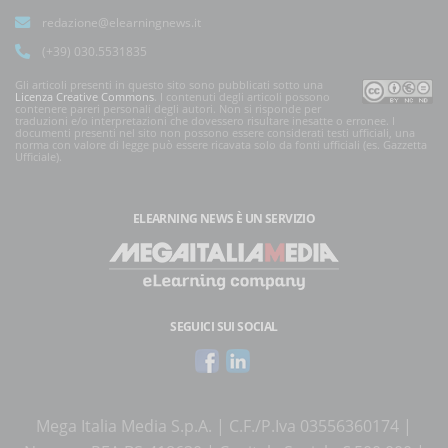
redazione@elearningnews.it
(+39) 030.5531835
Gli articoli presenti in questo sito sono pubblicati sotto una
Licenza Creative Commons
. I contenuti degli articoli possono
contenere pareri personali degli autori. Non si risponde per
traduzioni e/o interpretazioni che dovessero risultare inesatte o erronee. I
documenti presenti nel sito non possono essere considerati testi ufficiali, una
norma con valore di legge può essere ricavata solo da fonti ufficiali (es. Gazzetta
Ufficiale).
ELEARNING NEWS
È UN SERVIZIO
SEGUICI SUI SOCIAL
Mega Italia Media S.p.A. | C.F./P.Iva 03556360174 |