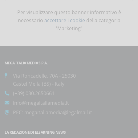
Per visualizzare questo banner informativo è
necessario
accettare i cookie
della categoria
'Marketing'
MEGA ITALIA MEDIA S.P.A.
Via Roncadelle, 70A - 25030
Castel Mella (BS) - Italy
(+39) 030.2650661
info@megaitaliamedia.it
PEC:
megaitaliamedia@legalmail.it
LA REDAZIONE DI ELEARNING NEWS