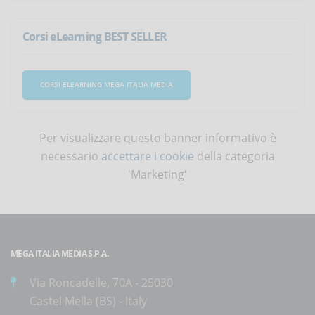
Corsi eLearning BEST SELLER
CORSI ELEARNING MEGA ITALIA MEDIA
Per visualizzare questo banner informativo è
necessario
accettare i cookie
della categoria
'Marketing'
MEGA ITALIA MEDIA S.P.A.
Via Roncadelle, 70A - 25030
Castel Mella (BS) - Italy