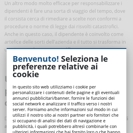
Un altro modo molto efficace per responsabilizzare i
dipendenti è fare una sorta di viaggio del tempo, dove
il corsista cerca di rimediare a scelte non conformi a
procedure o norme di legge dai risvolti catastrofici.
Anche in questo caso, il dipendente è coinvolto come
artefice delle sorti dell’azienda e il tutto si trasforma in
un gioco
avvincente e gratificante
.
Benvenuto!
Seleziona le
preferenze relative ai
cookie
Usare audio, immagini e video
In questo sito web utilizziamo i cookie per
per un corso obbligatorio
personalizzare i contenuti delle pagine e gli eventuali
annunci pubblicitari/banner, fornire le funzioni dei
online
social network e analizzare il traffico verso i nostri
server. Forniamo anche informazioni sul modo in cui
utilizzi il nostro sito ai nostri partner e/o fornitori che
Dopo aver rimandato per ragioni di business il
corso di
si occupano di analisi dei dati di navigazione e
aggiornamento sulla sicurezza
, arriva il momento in
pubblicità, i quali potrebbero altresì combinarle con
ulteriori informazioni che hai fornito loro o che hanno