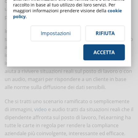
cui non è più possibile farne a meno. Per organizzare
raccolto in base al tuo utilizzo dei loro servizi. Per
un corso velocemente in base alle classi di rischio si
maggiori informazioni prendere visione della
cookie
policy
.
può sfruttare la multimedialità dell’eLearning.
Invece di enumerare le regole in materia di sicurezza
Impostazioni
RIFIUTA
sul lavoro, si possono presentare immagini di incendi o
altre situazioni di rischio dove il corsista deve
ACCETTA
identificare l’elemento non conforme alle norme
interessate. Lo stesso si può fare con un video che
aiuta a rivivere situazioni reali sul posto di lavoro o con
un audio, magari per rispondere a un cliente in base
alle norme sulla diffusione dei dati sensibili.
Che si tratti uno scenario ramificato o semplicemente
di immagini,
video
e audio tratti da situazioni reali che il
dipendente affronta sul posto di lavoro, l’eLearning ha
tutte le carte in regola per rendere la compliance
aziendale più coinvolgente, interessante ed efficace.