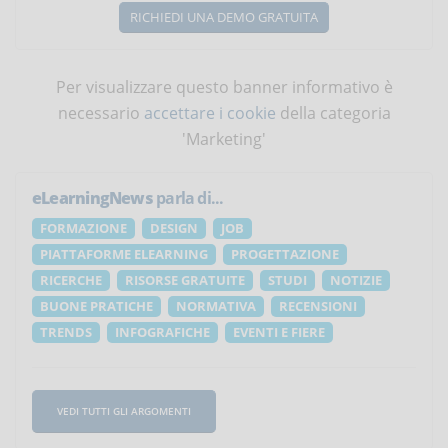
RICHIEDI UNA DEMO GRATUITA
Per visualizzare questo banner informativo è
necessario
accettare i cookie
della categoria
'Marketing'
eLearningNews
parla di...
FORMAZIONE
DESIGN
JOB
PIATTAFORME ELEARNING
PROGETTAZIONE
RICERCHE
RISORSE GRATUITE
STUDI
NOTIZIE
BUONE PRATICHE
NORMATIVA
RECENSIONI
TRENDS
INFOGRAFICHE
EVENTI E FIERE
VEDI TUTTI GLI ARGOMENTI