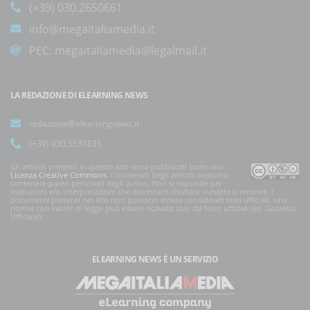
(+39) 030.2650661
info@megaitaliamedia.it
PEC:
megaitaliamedia@legalmail.it
LA REDAZIONE DI ELEARNING NEWS
redazione@elearningnews.it
(+39) 030.5531835
Gli articoli presenti in questo sito sono pubblicati sotto una
Licenza Creative Commons
. I contenuti degli articoli possono
contenere pareri personali degli autori. Non si risponde per
traduzioni e/o interpretazioni che dovessero risultare inesatte o erronee. I
documenti presenti nel sito non possono essere considerati testi ufficiali, una
norma con valore di legge può essere ricavata solo da fonti ufficiali (es. Gazzetta
Ufficiale).
ELEARNING NEWS
È UN SERVIZIO