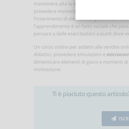
mantenere alta la motivazione e il coinvolgi
prevedere momenti ludici e di interazione soc
l’inserimento di elementi di gioco in un cors
l’apprendimento è un fatto sociale che passa 
pensare a delle esercitazioni a punti dove vi
Un corso online per addetti alle vendite onl
didattici, prevedere simulazioni e
microcon
dimenticare elementi di gioco e momenti di
motivazione.
Ti è piaciuto questo articolo? 
ISCR