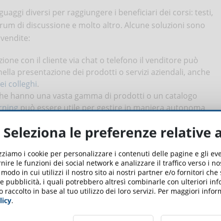
nguaggi diversi per raggiungere i beneficiari dei corsi: testi,
orum di discussione e molto altro. Alcune soluzioni sono
 vendite:
one con il cliente via chat o telefono il venditore può
 nella presentazione dei prodotti o servizi aziendali, anche
i colleghi
.
 che hanno una vasta gamma di prodotti o un catalogo
rning
può essere utile per gestire in maniera autonoma
Seleziona le preferenze relative 
iù esperti o specializzati è uno dei modi migliori per
izziamo i cookie per personalizzare i contenuti delle pagine e gli e
oinvolgimento nella
nire le funzioni dei social network e analizzare il traffico verso i n
odo in cui utilizzi il nostro sito ai nostri partner e/o fornitori che
ite online?
 e pubblicità, i quali potrebbero altresì combinarle con ulteriori in
o raccolto in base al tuo utilizzo dei loro servizi. Per maggiori inf
licy
.
olleghi può risultare difficile nel corso del tempo. Per