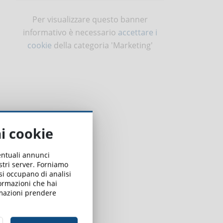
Per visualizzare questo banner
informativo è necessario
accettare i
cookie
della categoria 'Marketing'
ai cookie
ventuali annunci
ostri server. Forniamo
 si occupano di analisi
formazioni che hai
ormazioni prendere