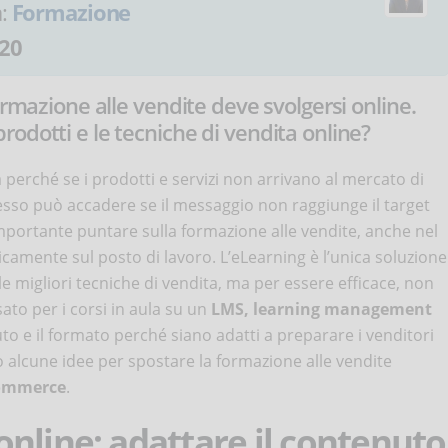
a:
Formazione
20
ormazione alle vendite deve svolgersi online.
odotti e le tecniche di vendita online?
a perché se i prodotti e servizi non arrivano al mercato di
 stesso può accadere se il messaggio non raggiunge il target
portante puntare sulla formazione alle vendite, anche nel
icamente sul posto di lavoro. L’eLearning è l’unica soluzione
le migliori tecniche di vendita, ma per essere efficace, non
ato per i corsi in aula su un
LMS, learning management
to e il formato perché siano adatti a preparare i venditori
o alcune idee per spostare la formazione alle vendite
ommerce
.
nline: adattare il contenuto