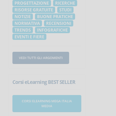
PROGETTAZIONE
RICERCHE
RISORSE GRATUITE
STUDI
NOTIZIE
BUONE PRATICHE
NORMATIVA
RECENSIONI
TRENDS
INFOGRAFICHE
EVENTI E FIERE
VEDI TUTTI GLI ARGOMENTI
Corsi eLearning BEST SELLER
CORSI ELEARNING MEGA ITALIA
MEDIA