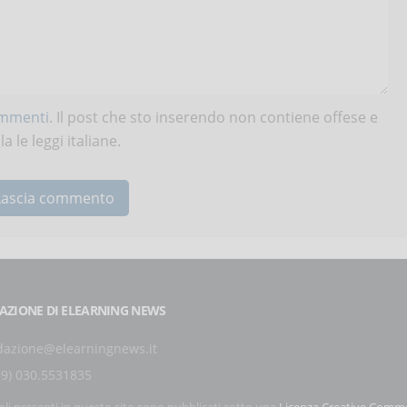
ommenti
. Il post che sto inserendo non contiene offese e
 le leggi italiane.
AZIONE DI ELEARNING NEWS
dazione@elearningnews.it
39) 030.5531835
coli presenti in questo sito sono pubblicati sotto una
Licenza Creative Comm