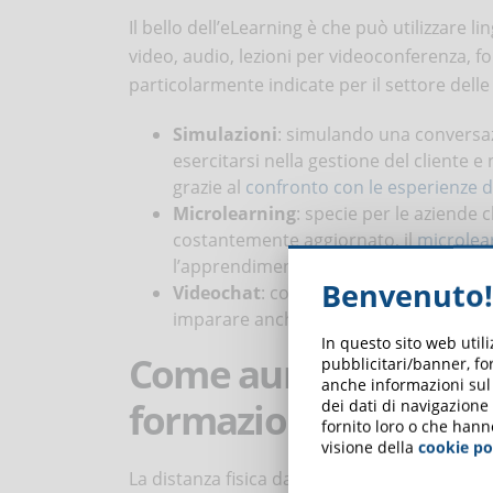
Il bello dell’eLearning è che può utilizzare li
video, audio, lezioni per videoconferenza, f
particolarmente indicate per il settore delle
Simulazioni
: simulando una conversazi
esercitarsi nella gestione del cliente e
grazie al
confronto con le esperienze de
Microlearning
: specie per le aziende
costantemente aggiornato, il
microlea
l’apprendimento.
Benvenuto!
Videochat
: confrontarsi con colleghi p
imparare anche in maniera informale.
In questo sito web util
Come aumentare il c
pubblicitari/banner, for
anche informazioni sul m
formazione alle vend
dei dati di navigazione
fornito loro o che hann
visione della
cookie po
La distanza fisica dal posto di lavoro e dai c