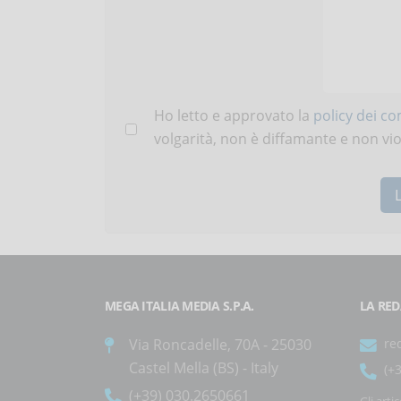
Ho letto e approvato la
policy dei c
volgarità, non è diffamante e non viola
MEGA ITALIA MEDIA S.P.A.
LA RED
Via Roncadelle, 70A - 25030
re
Castel Mella (BS) - Italy
(+
(+39) 030.2650661
Gli arti