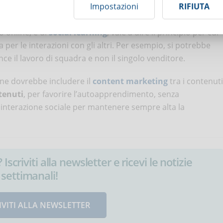
mento degli addetti alle vendite in un corso online si devon
Impostazioni
RIFIUTA
iale. Nell’eLearning, si parla di
gamification
, ossia
o online, e di
social learning
, vale a dire il principio per cui
per le interazioni con gli altri. Per esempio, si potrebbe
nce il lavoro di squadra e non il singolo venditore.
ine dovrebbe includere il
content marketing
tra i contenuti
tenuti
, per favorire l’autoapprendimento, senza
 interazione sociale per mantenere sempre alta la
Iscriviti alla newsletter e ricevi le notizie
settimanali!
IVITI ALLA NEWSLETTER