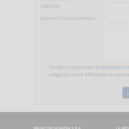
risposte)
Inserisci il tuo commento:
Ho letto e approvato la
policy dei c
volgarità, non è diffamante e non viola
MEGA ITALIA MEDIA S.P.A.
LA RED