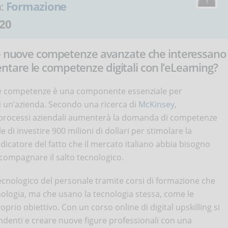
a:
Formazione
20
ede nuove competenze avanzate che interessano
are le competenze digitali con l’eLearning?
rie competenze è una componente essenziale per
 di un’azienda. Secondo una ricerca di
McKinsey
,
 nei processi aziendali aumenterà la domanda di competenze
 di investire 900 milioni di dollari per stimolare la
indicatore del fatto che il mercato italiano abbia bisogno
ompagnare il salto tecnologico.
 tecnologico del personale tramite corsi di formazione che
logia, ma che usano la tecnologia stessa, come le
prio obiettivo. Con un corso online di digital upskilling si
denti e creare nuove figure professionali con una