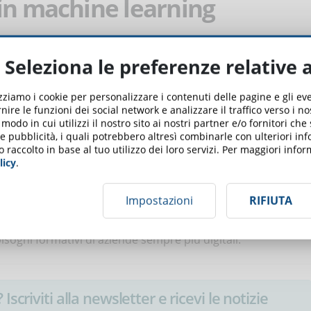
in machine learning
e digitale riguarda il machine learning, vale a dire la
Seleziona le preferenze relative 
lvere problemi aziendali. Alla base del processo c’è un
 risultati analizzando i dati che ci sono nella cronologia.
izziamo i cookie per personalizzare i contenuti delle pagine e gli e
hé la macchina usa quanto è successo in passato per
nire le funzioni dei social network e analizzare il traffico verso i n
atiche sono il riconoscimento delle immagini e vocale, la
odo in cui utilizzi il nostro sito ai nostri partner e/o fornitori che
finanziarie e tutti i casi di associazione e classificazione che
 e pubblicità, i quali potrebbero altresì combinarle con ulteriori in
o raccolto in base al tuo utilizzo dei loro servizi. Per maggiori inf
gli utenti, come nell’e-commerce. Il
corso online Machine
licy
.
rofondimento su dati in tempo reali, apprendimento con o
one e creazione di modelli.
Impostazioni
RIFIUTA
ormazione online è l’unico modo per fornire rapidamente una
sogni formativi di aziende sempre più digitali.
Iscriviti alla newsletter e ricevi le notizie