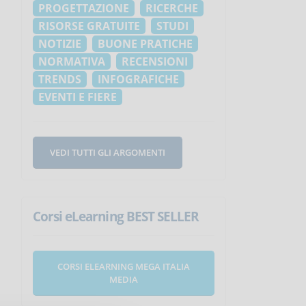
PROGETTAZIONE
RICERCHE
RISORSE GRATUITE
STUDI
NOTIZIE
BUONE PRATICHE
NORMATIVA
RECENSIONI
TRENDS
INFOGRAFICHE
EVENTI E FIERE
VEDI TUTTI GLI ARGOMENTI
Corsi eLearning BEST SELLER
CORSI ELEARNING MEGA ITALIA
MEDIA