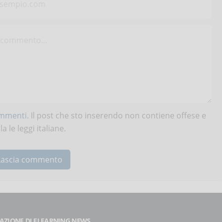
ommenti
. Il post che sto inserendo non contiene offese e
 le leggi italiane.
AZIONE DI ELEARNING NEWS