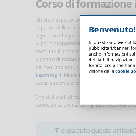
Corso di formazione 
Un altro aspetto cruciale della trasformazion
Benvenuto!
capacità delle macchine di apprendere e riso
algoritmo che permette al computer di fornire
In questo sito web util
Si parla di apprendimento automatico perc
pubblicitari/banner, for
costruire il presente. Alcune applicazioni pr
anche informazioni sul m
diagnosi di malattie, l’andamento di variabili 
dei dati di navigazione
fornito loro o che hann
permettono di suggerire prodotti o servizi a
visione della
cookie po
Learning
di Mega Italia Media offre un app
senza supervisione, regressione, classificazi
Che si si tratti di
reskilling o upskilling
, la f
conoscenza avanzata in grado di colmare i bi
Ti è piaciuto questo articolo? 