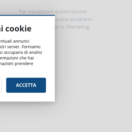
Per visualizzare questo banner
informativo è necessario
accettare i
ai cookie
cookie
della categoria 'Marketing'
ventuali annunci
ostri server. Forniamo
 si occupano di analisi
formazioni che hai
ormazioni prendere
ACCETTA