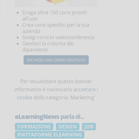
Eroga oltre 150 corsi pronti
all'uso
Crea corsi specifici per la tua
azienda
Svolgi corsi in videoconferenza
Gestisci la crescita dei
dipendenti
RICHIEDI UNA DEMO GRATUITA
Per visualizzare questo banner
informativo è necessario
accettare i
cookie
della categoria 'Marketing'
eLearningNews
parla di...
FORMAZIONE
DESIGN
JOB
PIATTAFORME ELEARNING