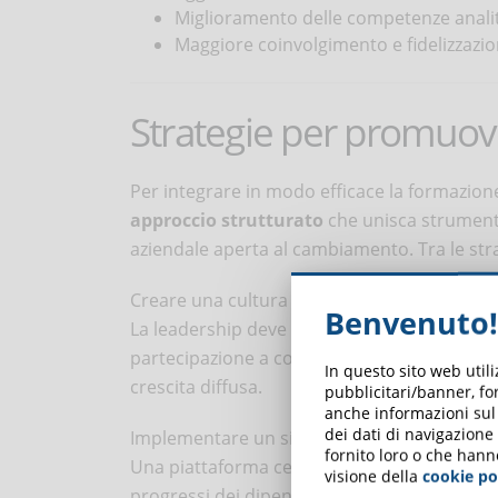
Miglioramento delle competenze analiti
Maggiore coinvolgimento e fidelizzazio
Strategie per promuov
Per integrare in modo efficace la formazion
approccio strutturato
che unisca strumenti
aziendale aperta al cambiamento. Tra le stra
Creare una cultura aziendale orientata all
Benvenuto!
La leadership deve promuovere la formazione
partecipazione a corsi, workshop e program
In questo sito web util
crescita diffusa.
pubblicitari/banner, for
anche informazioni sul m
dei dati di navigazione
Implementare un sistema di gestione dell’
fornito loro o che hann
Una piattaforma centralizzata permette di fo
visione della
cookie po
progressi dei dipendenti e individuare eve