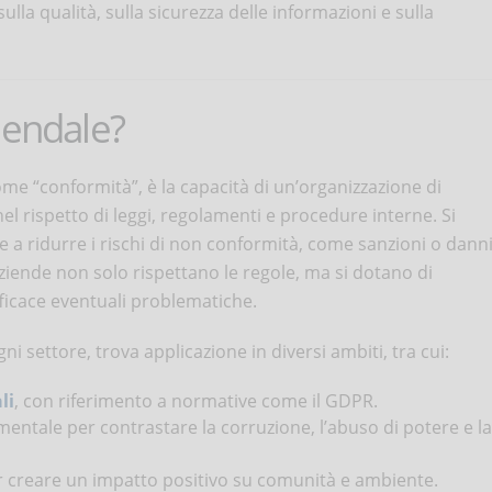
a qualità, sulla sicurezza delle informazioni e sulla
iendale?
me “conformità”, è la capacità di un’organizzazione di
 nel rispetto di leggi, regolamenti e procedure interne. Si
te a ridurre i rischi di non conformità, come sanzioni o dann
aziende non solo rispettano le regole, ma si dotano di
fficace eventuali problematiche.
i settore, trova applicazione in diversi ambiti, tra cui:
li
, con riferimento a normative come il GDPR.
mentale per contrastare la corruzione, l’abuso di potere e la
r creare un impatto positivo su comunità e ambiente.