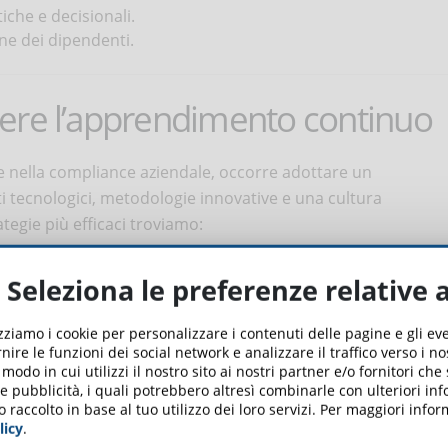
che e decisionali.
ne dei dipendenti.
ere l’apprendimento continuo
e nella compliance aziendale, occorre adottare un
 tecnologici, metodologie innovative e una cultura
tegie più efficaci troviamo:
’apprendimento
Seleziona le preferenze relative 
 e la condivisione delle conoscenze. Incentivare la
mi di mentoring contribuisce a creare un ambiente di
izziamo i cookie per personalizzare i contenuti delle pagine e gli e
nire le funzioni dei social network e analizzare il traffico verso i n
odo in cui utilizzi il nostro sito ai nostri partner e/o fornitori che
 e pubblicità, i quali potrebbero altresì combinarle con ulteriori in
apprendimento (LMS)
o raccolto in base al tuo utilizzo dei loro servizi. Per maggiori inf
rnire corsi aggiornati e personalizzati, monitorare i
licy
.
ntuali lacune, integrare moduli di microapprendimento e