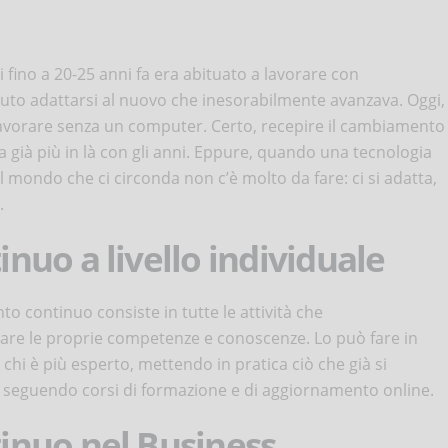
fino a 20-25 anni fa era abituato a lavorare con
uto adattarsi al nuovo che inesorabilmente avanzava. Oggi,
lavorare senza un computer. Certo, recepire il cambiamento
a già più in là con gli anni. Eppure, quando una tecnologia
 mondo che ci circonda non c’è molto da fare: ci si adatta,
.
uo a livello individuale
to continuo consiste in tutte le attività che
rare le proprie competenze e conoscenze. Lo può fare in
hi è più esperto, mettendo in pratica ciò che già si
eguendo corsi di formazione e di aggiornamento online.
nuo nel Business