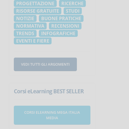
PROGETTAZIONE
RICERCHE
RISORSE GRATUITE
STUDI
NOTIZIE
BUONE PRATICHE
NORMATIVA
RECENSIONI
TRENDS
INFOGRAFICHE
EVENTI E FIERE
VEDI TUTTI GLI ARGOMENTI
Corsi eLearning BEST SELLER
CORSI ELEARNING MEGA ITALIA
MEDIA