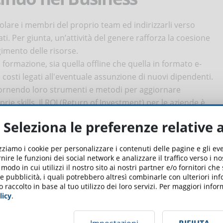
olare i membri del proprio team ed indirizzarli verso
i. Per giunta, un’attività del genere rafforza la coesione
lgimento delle risorse.
ormazione, sia quella offline che quella in formato e-
 costi legati all'eventuale assunzione di nuovi dipendenti.
, fornendo loro strumenti e metodi per aggiornare
ie skills. Il ROI (Return of Investment) per le aziende è
el breve che nel medio e lungo periodo, consentirà ai
Seleziona le preferenze relative 
sigenze delle stesse imprese per cui lavorano.
prendimento continuo con
izziamo i cookie per personalizzare i contenuti delle pagine e gli e
nire le funzioni dei social network e analizzare il traffico verso i n
odo in cui utilizzi il nostro sito ai nostri partner e/o fornitori che
 e pubblicità, i quali potrebbero altresì combinarle con ulteriori in
o raccolto in base al tuo utilizzo dei loro servizi. Per maggiori inf
licy
.
verse opportunità per praticare l’apprendimento continuo,
 sia gratuite che a pagamento, che permettono di aggiornarsi