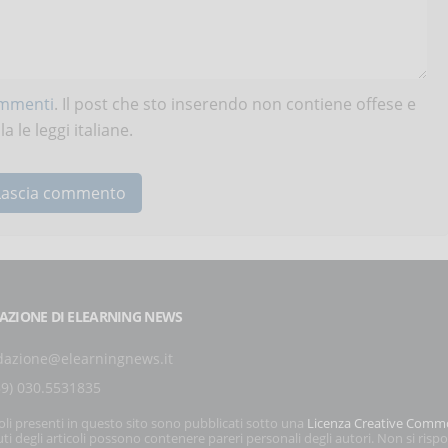
ommenti
. Il post che sto inserendo non contiene offese e
 le leggi italiane.
AZIONE DI ELEARNING NEWS
dazione@elearningnews.it
39) 030.5531835
coli presenti in questo sito sono pubblicati sotto una
Licenza Creative Comm
ti degli articoli possono contenere pareri personali degli autori. Non si risp