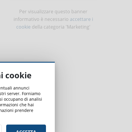
Per visualizzare questo banner
informativo è necessario
accettare i
cookie
della categoria 'Marketing'
ai cookie
ventuali annunci
ostri server. Forniamo
 si occupano di analisi
formazioni che hai
ormazioni prendere