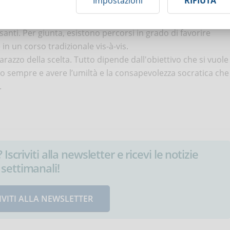
Impostazioni
RIFIUTA
roprio lavoro, ma anche i propri interessi personali.
le perché offre la possibilità, in qualunque momento, di
nti. Per giunta, esistono percorsi in grado di favorire
in un corso tradizionale vis-à-vis.
arazzo della scelta. Tutto dipende dall'obiettivo che si vuole
co sempre e avere l’umiltà e la consapevolezza socratica che
.
Iscriviti alla newsletter e ricevi le notizie
settimanali!
IVITI ALLA NEWSLETTER