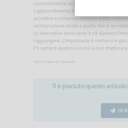
costantemente su tutto ciò che riguarda il p
L’apprendimento in formato e-learning è uti
accedere a contenuti davvero molto interessa
un’interazione simile a quella che si avrebbe 
Le alternative sono tante e c’è davvero l’imb
raggiungere. L’importante è mettersi in gio
c’è sempre qualcosa in cui si può migliorare
Articolo tratto da TalentLMS
Ti è piaciuto questo articolo? 
ISCR