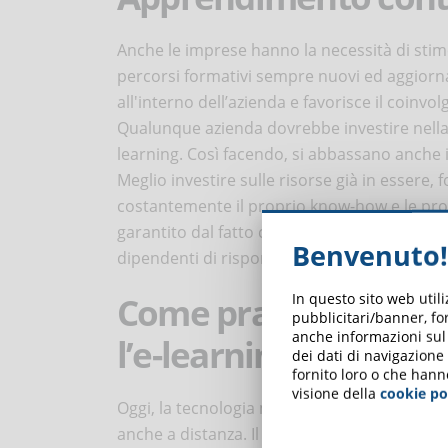
Anche le imprese hanno la necessità di stim
percorsi formativi sempre nuovi ed aggiornat
all'interno dell’azienda e favorisce il coinvo
Qualunque azienda dovrebbe investire nella f
learning. Così facendo, si abbassano anche i
Meglio investire sulle risorse già in essere
costantemente il proprio know-how e le propr
garantito dal fatto che la formazione, sia n
Benvenuto!
dipendenti di rispondere e assecondare le e
Come praticare l’ap
In questo sito web util
pubblicitari/banner, for
anche informazioni sul m
l’e-learning
dei dati di navigazione
fornito loro o che hann
visione della
cookie po
Oggi, la tecnologia mette a disposizione di
anche a distanza. Il web è pieno di risorse,