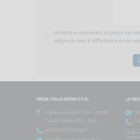
Ho letto e approvato la
policy dei c
volgarità, non è diffamante e non viola
MEGA ITALIA MEDIA S.P.A.
LA RED
Via Roncadelle, 70A - 25030
re
Castel Mella (BS) - Italy
(+
(+39) 030.2650661
Gli arti
contenu
info@megaitaliamedia.it