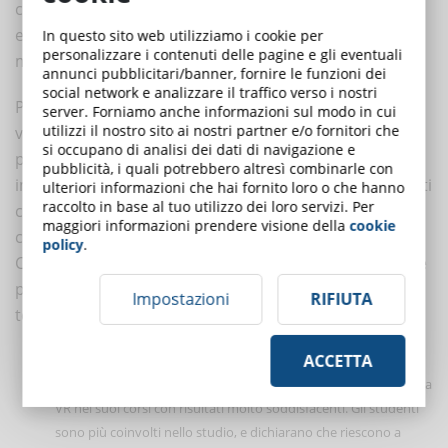
che interagiscono in diverse situazioni permette di
educare e gli insegnanti di imparare a come reagire in
In questo sito web utilizziamo i cookie per
personalizzare i contenuti delle pagine e gli eventuali
modo appropriato.
annunci pubblicitari/banner, fornire le funzioni dei
social network e analizzare il traffico verso i nostri
Per quanto riguarda gli
studenti
, invece, la realtà
server. Forniamo anche informazioni sul modo in cui
utilizzi il nostro sito ai nostri partner e/o fornitori che
virtuale permette di imparare alcune materie in modo
si occupano di analisi dei dati di navigazione e
più veloce ed efficiente perché offre un'esperienza
pubblicità, i quali potrebbero altresì combinarle con
immersiva in cui il soggetto, interagendo con gli oggetti
ulteriori informazioni che hai fornito loro o che hanno
raccolto in base al tuo utilizzo dei loro servizi. Per
che ha a disposizione, può mettere in pratica la teoria
maggiori informazioni prendere visione della
cookie
che ha studiato.
policy
.
Ci sono diversi studi che dimostrano l’applicazione che
può avere la VR e l’impatto positivo di questa
Impostazioni
RIFIUTA
tecnologia:
ACCETTA
Laboratori virtuali
La Eastern Michigan University, negli Stati Uniti, ha introdotto la
VR nei suoi corsi con risultati molto soddisfacenti. Gli studenti
sono più coinvolti nello studio, e dichiarano che riescono a