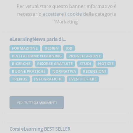
Per visualizzare questo banner informativo è
necessario
accettare i cookie
della categoria
'Marketing'
eLearningNews
parla di...
FORMAZIONE
DESIGN
JOB
PIATTAFORME ELEARNING
PROGETTAZIONE
RICERCHE
RISORSE GRATUITE
STUDI
NOTIZIE
BUONE PRATICHE
NORMATIVA
RECENSIONI
TRENDS
INFOGRAFICHE
EVENTI E FIERE
VEDI TUTTI GLI ARGOMENTI
Corsi eLearning BEST SELLER