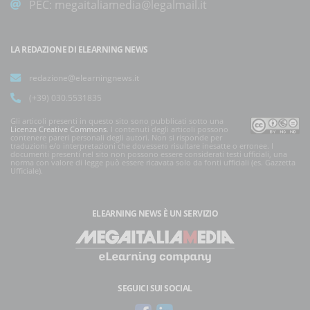
PEC:
megaitaliamedia@legalmail.it
LA REDAZIONE DI ELEARNING NEWS
redazione@elearningnews.it
(+39) 030.5531835
Gli articoli presenti in questo sito sono pubblicati sotto una
Licenza Creative Commons
. I contenuti degli articoli possono
contenere pareri personali degli autori. Non si risponde per
traduzioni e/o interpretazioni che dovessero risultare inesatte o erronee. I
documenti presenti nel sito non possono essere considerati testi ufficiali, una
norma con valore di legge può essere ricavata solo da fonti ufficiali (es. Gazzetta
Ufficiale).
ELEARNING NEWS
È UN SERVIZIO
SEGUICI SUI SOCIAL