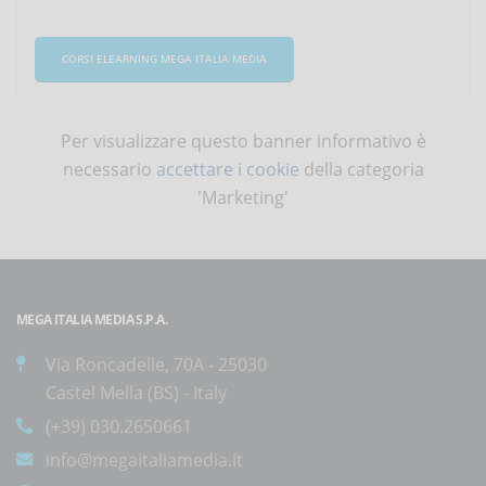
CORSI ELEARNING MEGA ITALIA MEDIA
Per visualizzare questo banner informativo è
necessario
accettare i cookie
della categoria
'Marketing'
MEGA ITALIA MEDIA S.P.A.
Via Roncadelle, 70A - 25030
Castel Mella (BS) - Italy
(+39) 030.2650661
info@megaitaliamedia.it