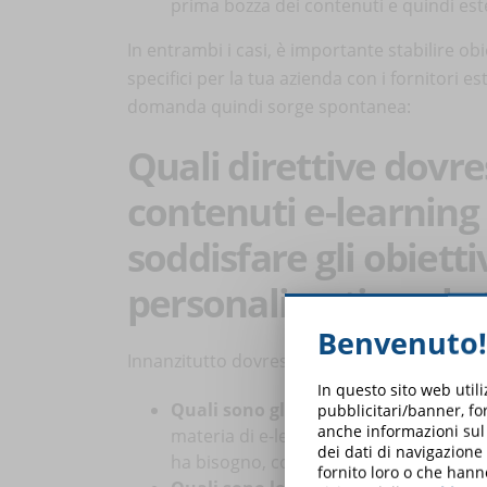
prima bozza dei contenuti e quindi este
In entrambi i casi, è importante stabilire o
specifici per la tua azienda con i fornitori e
domanda quindi sorge spontanea:
Quali direttive dovres
contenuti e-learning
soddisfare gli obiett
personalizzati per la
Benvenuto!
Innanzitutto dovresti definire con chiarezza:
In questo sito web util
Quali sono gli obiettivi della tua az
pubblicitari/banner, for
anche informazioni sul m
materia di e-learning, interpretino cor
dei dati di navigazione
ha bisogno, con un costante monitoragg
fornito loro o che hann