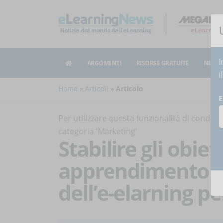
I
ARGOMENTI
RISORSE GRATUITE
NEWSL
i
Home
Articoli
Articolo
E
Per utilizzare questa funzionalità di condiv
categoria 'Marketing'
Stabilire gli obiett
apprendimento ne
dell’e-elarning p