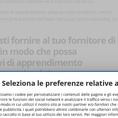
rnalizzare lo sviluppo vero e proprio del corso.
biettivi di apprendimento adeguati e personalizzati, ovvero
sterni prima ancora dell’avvio del tuo progetto e-learning. La
ti fornire al tuo fornitore di
 in modo che possa
ivi di apprendimento
 tua azienda?
Seleziona le preferenze relative 
izziamo i cookie per personalizzare i contenuti delle pagine e gli e
ienda
: è indispensabile che gli esperti esterni, esperti in
nire le funzioni dei social network e analizzare il traffico verso i n
odo in cui utilizzi il nostro sito ai nostri partner e/o fornitori che
rettamente le esigenze dell’azienda per creare quello di cui
 e pubblicità, i quali potrebbero altresì combinarle con ulteriori in
io in ogni fase del processo di creazione dei contenuti.
o raccolto in base al tuo utilizzo dei loro servizi. Per maggiori inf