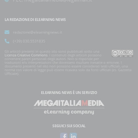
LA REDAZIONE DI ELEARNING NEWS
redazione@elearningnews.it
(+39) 030.5531835
Gli articoli presenti in questo sito sono pubblicati sotto una
Licenza Creative Commons
. I contenuti degli articoli possono
contenere pareri personali degli autori. Non si risponde per
traduzioni e/o interpretazioni che dovessero risultare inesatte o erronee. I
documenti presenti nel sito non possono essere considerati testi ufficiali, una
norma con valore di legge può essere ricavata solo da fonti ufficiali (es. Gazzetta
Ufficiale).
ELEARNING NEWS
È UN SERVIZIO
SEGUICI SUI SOCIAL