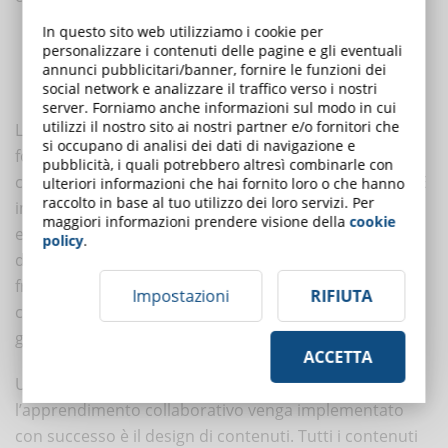
In questo sito web utilizziamo i cookie per
Scegliere una piattaforma eLearning e degli strumenti ottimali
personalizzare i contenuti delle pagine e gli eventuali
Adottare un design dei contenuti efficace e intuitivo
annunci pubblicitari/banner, fornire le funzioni dei
social network e analizzare il traffico verso i nostri
Favorire il coinvolgimento e la motivazione dei dipendenti
server. Forniamo anche informazioni sul modo in cui
utilizzi il nostro sito ai nostri partner e/o fornitori che
La scelta della piattaforma e degli strumenti giusti è
si occupano di analisi dei dati di navigazione e
fondamentale per il successo dell’apprendimento
pubblicità, i quali potrebbero altresì combinarle con
collaborativo. Esistono numerose opzioni disponibili. È
ulteriori informazioni che hai fornito loro o che hanno
raccolto in base al tuo utilizzo dei loro servizi. Per
importante selezionare strumenti che soddisfino le
maggiori informazioni prendere visione della
cookie
esigenze specifiche dell’organizzazione e dei
policy
.
dipendenti. La piattaforma dovrebbe essere user-
friendly, flessibile e in grado di supportare la
Impostazioni
RIFIUTA
condivisione di contenuti, la comunicazione e la
gestione delle prestazioni.
ACCETTA
Un altro elemento cruciale per fare in modo che
l’apprendimento collaborativo venga implementato
con successo è il design di contenuti. Tutti i contenuti