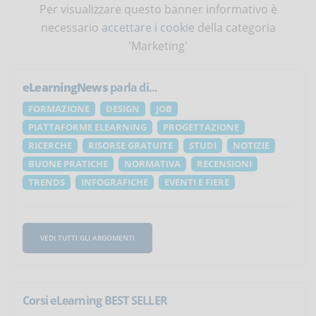
Per visualizzare questo banner informativo è
necessario
accettare i cookie
della categoria
'Marketing'
eLearningNews
parla di...
FORMAZIONE
DESIGN
JOB
PIATTAFORME ELEARNING
PROGETTAZIONE
RICERCHE
RISORSE GRATUITE
STUDI
NOTIZIE
BUONE PRATICHE
NORMATIVA
RECENSIONI
TRENDS
INFOGRAFICHE
EVENTI E FIERE
VEDI TUTTI GLI ARGOMENTI
Corsi eLearning BEST SELLER