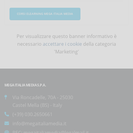
CORSI ELEARNING MEGA ITALIA MEDIA
Per visualizzare questo banner informativo è
necessario
accettare i cookie
della categoria
'Marketing'
MEGA ITALIA MEDIA S.P.A.
Via Roncadelle, 70A - 25030
Castel Mella (BS) - Italy
(+39) 030.2650661
info@megaitaliamedia.it
PEC:
megaitaliamedia@legalmail.it