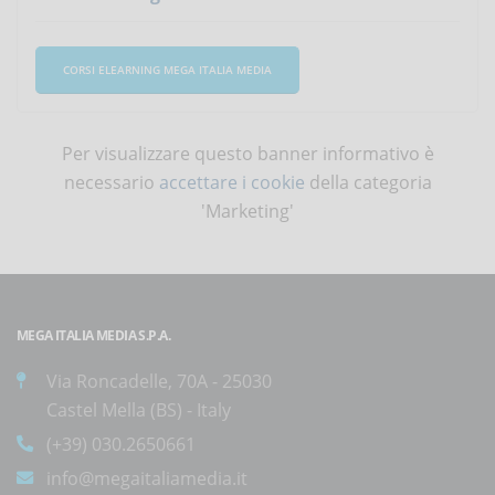
CORSI ELEARNING MEGA ITALIA MEDIA
Per visualizzare questo banner informativo è
necessario
accettare i cookie
della categoria
'Marketing'
MEGA ITALIA MEDIA S.P.A.
Via Roncadelle, 70A - 25030
Castel Mella (BS) - Italy
(+39) 030.2650661
info@megaitaliamedia.it