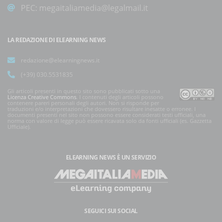
PEC:
megaitaliamedia@legalmail.it
LA REDAZIONE DI ELEARNING NEWS
redazione@elearningnews.it
(+39) 030.5531835
Gli articoli presenti in questo sito sono pubblicati sotto una
Licenza Creative Commons
. I contenuti degli articoli possono
contenere pareri personali degli autori. Non si risponde per
traduzioni e/o interpretazioni che dovessero risultare inesatte o erronee. I
documenti presenti nel sito non possono essere considerati testi ufficiali, una
norma con valore di legge può essere ricavata solo da fonti ufficiali (es. Gazzetta
Ufficiale).
ELEARNING NEWS
È UN SERVIZIO
SEGUICI SUI SOCIAL