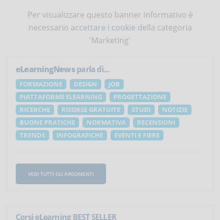
Per visualizzare questo banner informativo è
necessario
accettare i cookie
della categoria
'Marketing'
eLearningNews
parla di...
FORMAZIONE
DESIGN
JOB
PIATTAFORME ELEARNING
PROGETTAZIONE
RICERCHE
RISORSE GRATUITE
STUDI
NOTIZIE
BUONE PRATICHE
NORMATIVA
RECENSIONI
TRENDS
INFOGRAFICHE
EVENTI E FIERE
VEDI TUTTI GLI ARGOMENTI
Corsi eLearning BEST SELLER