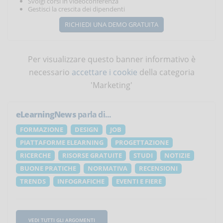
Svolgi corsi in videoconferenza
Gestisci la crescita dei dipendenti
RICHIEDI UNA DEMO GRATUITA
Per visualizzare questo banner informativo è
necessario
accettare i cookie
della categoria
'Marketing'
eLearningNews
parla di...
FORMAZIONE
DESIGN
JOB
PIATTAFORME ELEARNING
PROGETTAZIONE
RICERCHE
RISORSE GRATUITE
STUDI
NOTIZIE
BUONE PRATICHE
NORMATIVA
RECENSIONI
TRENDS
INFOGRAFICHE
EVENTI E FIERE
VEDI TUTTI GLI ARGOMENTI