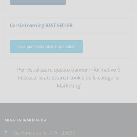
Corsi eLearning BEST SELLER
CORSI ELEARNING MEGA ITALIA MEDIA
Per visualizzare questo banner informativo è
necessario
accettare i cookie
della categoria
'Marketing'
MEGA ITALIA MEDIA S.P.A.
Via Roncadelle, 70A - 25030