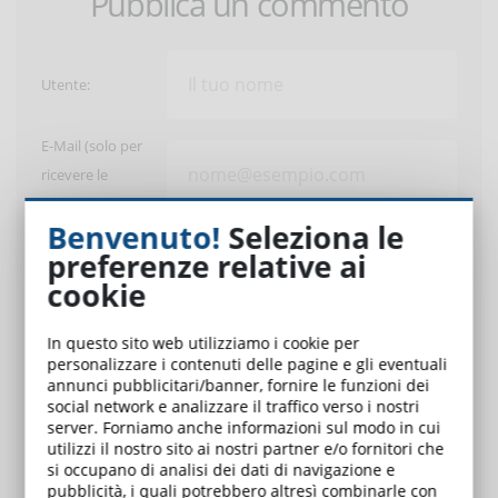
Pubblica un commento
Utente:
E-Mail (solo per
ricevere le
risposte)
Benvenuto!
Seleziona le
Inserisci il tuo
preferenze relative ai
commento:
cookie
In questo sito web utilizziamo i cookie per
personalizzare i contenuti delle pagine e gli eventuali
annunci pubblicitari/banner, fornire le funzioni dei
social network e analizzare il traffico verso i nostri
server. Forniamo anche informazioni sul modo in cui
Ho letto e approvato la
policy dei commenti
. Il post che
utilizzi il nostro sito ai nostri partner e/o fornitori che
sto inserendo non contiene offese e volgarità, non è
si occupano di analisi dei dati di navigazione e
pubblicità, i quali potrebbero altresì combinarle con
diffamante e non viola le leggi italiane.