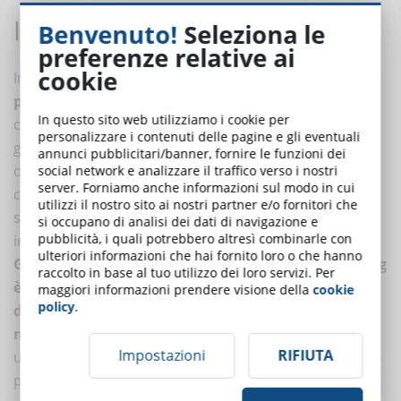
In conclusione
Benvenuto!
Seleziona le
preferenze relative ai
cookie
In conclusione, l'Analista di dati elearning è un
professionista altamente specializzato
e
In questo sito web utilizziamo i cookie per
competente, che svolge un ruolo fondamentale nel
personalizzare i contenuti delle pagine e gli eventuali
garantire la qualità e l'efficacia dei percorsi formativi
annunci pubblicitari/banner, fornire le funzioni dei
online. La sua formazione tecnica-scientifica, unita alle
social network e analizzare il traffico verso i nostri
server. Forniamo anche informazioni sul modo in cui
competenze e soft skill acquisite, gli consentono di
utilizzi il nostro sito ai nostri partner e/o fornitori che
svolgere al meglio le attività di raccolta, analisi e
si occupano di analisi dei dati di navigazione e
pubblicità, i quali potrebbero altresì combinarle con
interpretazione dei dati relativi alla formazione online.
ulteriori informazioni che hai fornito loro o che hanno
Grazie all'analisi dei dati, l'Analista di dati elearning
raccolto in base al tuo utilizzo dei loro servizi. Per
è in grado di individuare i punti di forza e di
maggiori informazioni prendere visione della
cookie
policy
.
debolezza dei percorsi formativi online, al fine di
migliorarne la qualità e l'efficacia
, garantendo
Impostazioni
RIFIUTA
un'esperienza di apprendimento sempre più efficace e
personalizzata per gli studenti.