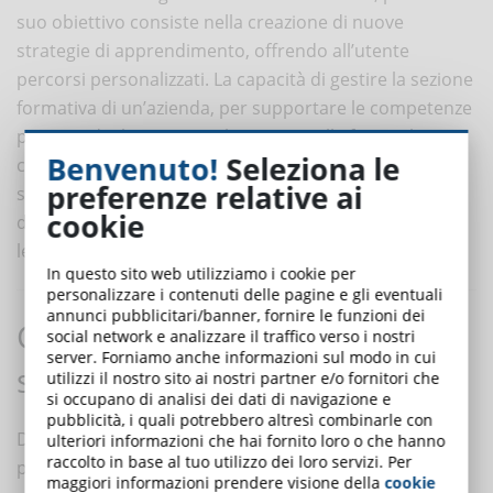
suo obiettivo consiste nella creazione di nuove
strategie di apprendimento, offrendo all’utente
percorsi personalizzati. La capacità di gestire la sezione
formativa di un’azienda, per supportare le competenze
presenti degli utenti e sviluppare quelle future, la
Benvenuto!
Seleziona le
competenza nel valutare e implementare l’uso di
preferenze relative ai
strumenti e strategie che si adattino alle esigenze
cookie
dell’azienda, rendono il CLO una figura di spicco nell’e-
learning.
In questo sito web utilizziamo i cookie per
personalizzare i contenuti delle pagine e gli eventuali
annunci pubblicitari/banner, fornire le funzioni dei
Gli 8 passi per essere un CLO di
social network e analizzare il traffico verso i nostri
server. Forniamo anche informazioni sul modo in cui
successo
utilizzi il nostro sito ai nostri partner e/o fornitori che
si occupano di analisi dei dati di navigazione e
pubblicità, i quali potrebbero altresì combinarle con
Diventare un Chief Learning Officer richiede un
ulteriori informazioni che hai fornito loro o che hanno
raccolto in base al tuo utilizzo dei loro servizi. Per
percorso che unisca economia, capacità di formatore,
maggiori informazioni prendere visione della
cookie