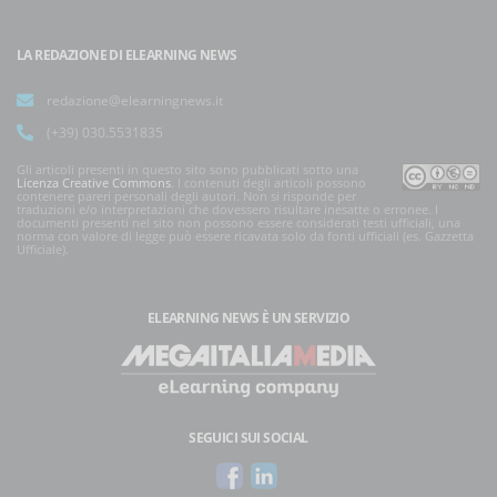
LA REDAZIONE DI ELEARNING NEWS
redazione@elearningnews.it
(+39) 030.5531835
Gli articoli presenti in questo sito sono pubblicati sotto una
Licenza Creative Commons
. I contenuti degli articoli possono
contenere pareri personali degli autori. Non si risponde per
traduzioni e/o interpretazioni che dovessero risultare inesatte o erronee. I
documenti presenti nel sito non possono essere considerati testi ufficiali, una
norma con valore di legge può essere ricavata solo da fonti ufficiali (es. Gazzetta
Ufficiale).
ELEARNING NEWS
È UN SERVIZIO
SEGUICI SUI SOCIAL