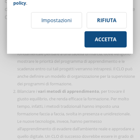
competenze amministrative e conoscenze di modelli
policy
.
digitali di apprendimento. Ma per avere successo come
CLO è possibile seguire 8 passi:
Impostazioni
RIFIUTA
Creare una
linea strategica
per mostrare il piano di azione
pensato per la parte formativa, che deve rispettare gli obiettivi
ACCETTA
dell’azienda. Una volta creata una dichiarazione di intenti, è
fondamentale pensare a una tabella di marcia, dove vengono
mostrare le priorità del programma di apprendimento e le
scadenze entro cui tali progetti verranno intrapresi. Il CLO può
anche definire un modello di organizzazione per la supervisione
dei programmi di formazione.
Bilanciare i
vari metodi di apprendimento
, per trovare il
giusto equilibrio, che renda efficace la formazione. Per molto
tempo, infatti, i metodi tradizionali hanno imposto una
formazione faccia a faccia, svolta in presenza e unidirezionale.
Le nuove tecnologie, invece, hanno permesso
all’apprendimento di evadere dall’ambiente reale e approdare a
quello digitale. Un CLO di successo dovrebbe essere in grado di