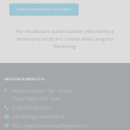
CORSI ELEARNING MEGA ITALIA MEDIA
Per visualizzare questo banner informativo è
necessario
accettare i cookie
della categoria
'Marketing'
MEGA ITALIA MEDIA S.P.A.
Via Roncadelle, 70A - 25030
Castel Mella (BS) - Italy
(+39) 030.2650661
info@megaitaliamedia.it
PEC:
megaitaliamedia@legalmail.it