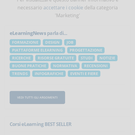
necessario
accettare i cookie
della categoria
'Marketing'
eLearningNews
parla di...
FORMAZIONE
DESIGN
JOB
PIATTAFORME ELEARNING
PROGETTAZIONE
RICERCHE
RISORSE GRATUITE
STUDI
NOTIZIE
BUONE PRATICHE
NORMATIVA
RECENSIONI
TRENDS
INFOGRAFICHE
EVENTI E FIERE
VEDI TUTTI GLI ARGOMENTI
Corsi eLearning BEST SELLER