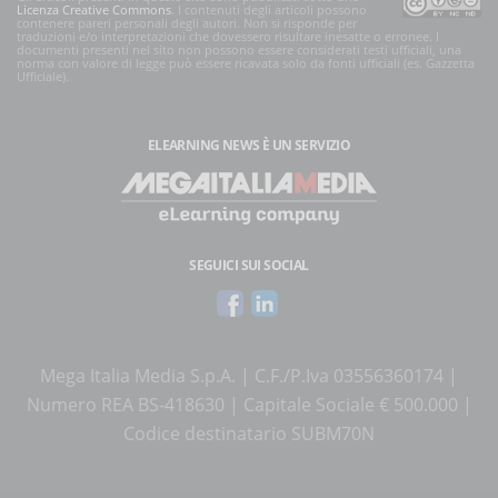
Licenza Creative Commons
. I contenuti degli articoli possono
contenere pareri personali degli autori. Non si risponde per
traduzioni e/o interpretazioni che dovessero risultare inesatte o erronee. I
documenti presenti nel sito non possono essere considerati testi ufficiali, una
norma con valore di legge può essere ricavata solo da fonti ufficiali (es. Gazzetta
Ufficiale).
ELEARNING NEWS
È UN SERVIZIO
SEGUICI SUI SOCIAL
Mega Italia Media S.p.A. | C.F./P.Iva 03556360174 |
Numero REA BS-418630 | Capitale Sociale € 500.000 |
Codice destinatario SUBM70N