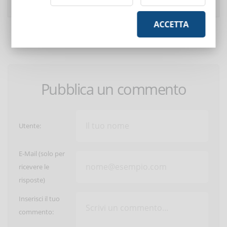
antonella.citterio@comune.milano.it
- likes:
0
(08:01:09)
ACCETTA
POSITIVA LA METODOLOGIA.
GRAZIE.
Pubblica un commento
Utente:
E-Mail (solo per
ricevere le
risposte)
Inserisci il tuo
commento: