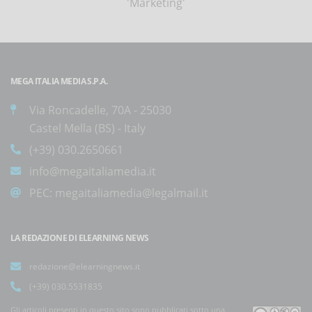
'Marketing'
MEGA ITALIA MEDIA S.P.A.
Via Roncadelle, 70A - 25030
Castel Mella (BS) - Italy
(+39) 030.2650661
info@megaitaliamedia.it
PEC:
megaitaliamedia@legalmail.it
LA REDAZIONE DI ELEARNING NEWS
redazione@elearningnews.it
(+39) 030.5531835
Gli articoli presenti in questo sito sono pubblicati sotto una