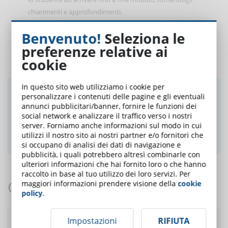
chiarimenti e approfondimenti.
Esperto di Valutazione
: valuta il profitto degli utenti riguardo
Benvenuto!
Seleziona le
al loro apprendimento on-line. Propone anche dei criteri e dei
preferenze relative ai
metodi per svolgere la valutazione nel miglior modo possibile.
cookie
In questo sito web utilizziamo i cookie per
Ti è piaciuto questo articolo? Iscriviti alla
personalizzare i contenuti delle pagine e gli eventuali
newsletter e ricevi le notizie settimanali!
annunci pubblicitari/banner, fornire le funzioni dei
social network e analizzare il traffico verso i nostri
server. Forniamo anche informazioni sul modo in cui
ISCRIVITI ALLA NEWSLETTER
utilizzi il nostro sito ai nostri partner e/o fornitori che
si occupano di analisi dei dati di navigazione e
pubblicità, i quali potrebbero altresì combinarle con
ulteriori informazioni che hai fornito loro o che hanno
raccolto in base al tuo utilizzo dei loro servizi. Per
Commenti:
maggiori informazioni prendere visione della
cookie
policy
.
Rispondi
Autore:
07/11/2018
Impostazioni
RIFIUTA