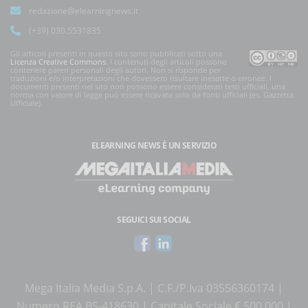
redazione@elearningnews.it
(+39) 030.5531835
Gli articoli presenti in questo sito sono pubblicati sotto una
Licenza Creative Commons
. I contenuti degli articoli possono
contenere pareri personali degli autori. Non si risponde per
traduzioni e/o interpretazioni che dovessero risultare inesatte o erronee. I
documenti presenti nel sito non possono essere considerati testi ufficiali, una
norma con valore di legge può essere ricavata solo da fonti ufficiali (es. Gazzetta
Ufficiale).
ELEARNING NEWS
È UN SERVIZIO
SEGUICI SUI SOCIAL
Mega Italia Media S.p.A. | C.F./P.Iva 03556360174 |
Numero REA BS-418630 | Capitale Sociale € 500.000 |