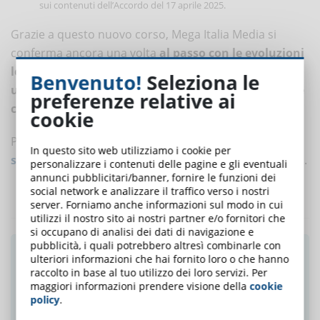
sui contenuti dell’Accordo del 17 aprile 2025.
Grazie a questo nuovo corso, Mega Italia Media si
conferma ancora una volta
al passo con le evoluzioni
legislative
, offrendo ai professionisti della sicurezza
Benvenuto!
Seleziona le
una soluzione formativa aggiornata, riconosciuta e
preferenze relative ai
conforme ai nuovi standard nazionali
.
cookie
Per ulteriori informazioni o per iscriverti,
consulta la
In questo sito web utilizziamo i cookie per
scheda del corso
disponibile sul sito Mega Italia Media.
personalizzare i contenuti delle pagine e gli eventuali
annunci pubblicitari/banner, fornire le funzioni dei
social network e analizzare il traffico verso i nostri
server. Forniamo anche informazioni sul modo in cui
utilizzi il nostro sito ai nostri partner e/o fornitori che
si occupano di analisi dei dati di navigazione e
pubblicità, i quali potrebbero altresì combinarle con
Ti è piaciuto questo articolo? Iscriviti alla
ulteriori informazioni che hai fornito loro o che hanno
newsletter e ricevi le notizie settimanali!
raccolto in base al tuo utilizzo dei loro servizi. Per
maggiori informazioni prendere visione della
cookie
policy
.
ISCRIVITI ALLA NEWSLETTER