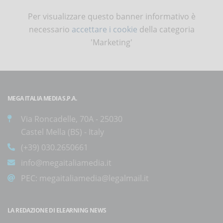
Per visualizzare questo banner informativo è
necessario
accettare i cookie
della categoria
'Marketing'
MEGA ITALIA MEDIA S.P.A.
Via Roncadelle, 70A - 25030
Castel Mella (BS) - Italy
(+39) 030.2650661
info@megaitaliamedia.it
PEC:
megaitaliamedia@legalmail.it
LA REDAZIONE DI ELEARNING NEWS