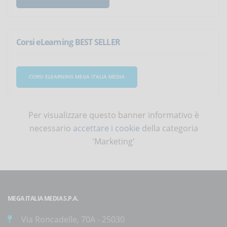
Corsi eLearning BEST SELLER
CORSI ELEARNING MEGA ITALIA MEDIA
Per visualizzare questo banner informativo è
necessario
accettare i cookie
della categoria
'Marketing'
MEGA ITALIA MEDIA S.P.A.
Via Roncadelle, 70A - 25030