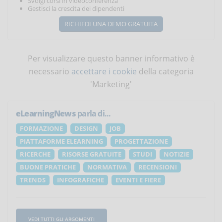
Svolgi corsi in videoconferenza
Gestisci la crescita dei dipendenti
RICHIEDI UNA DEMO GRATUITA
Per visualizzare questo banner informativo è
necessario
accettare i cookie
della categoria
'Marketing'
eLearningNews
parla di...
FORMAZIONE
DESIGN
JOB
PIATTAFORME ELEARNING
PROGETTAZIONE
RICERCHE
RISORSE GRATUITE
STUDI
NOTIZIE
BUONE PRATICHE
NORMATIVA
RECENSIONI
TRENDS
INFOGRAFICHE
EVENTI E FIERE
VEDI TUTTI GLI ARGOMENTI