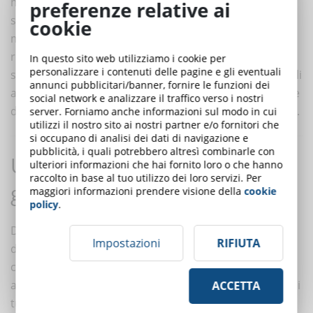
modalità sincrona. DynDevice LMS consente di
preferenze relative ai
somministrare test di apprendimento e farli fruire in
cookie
modalità sincrona ai discenti, mostrandone anche il
relativo risultato. Il sistema è inoltre in grado di
In questo sito web utilizziamo i cookie per
personalizzare i contenuti delle pagine e gli eventuali
selezionare automaticamente tutti gli utenti candidabili
annunci pubblicitari/banner, fornire le funzioni dei
allo svolgimento del test, cioè coloro la cui percentuale
social network e analizzare il traffico verso i nostri
di completamento della sessione arriva almeno al 90%.
server. Forniamo anche informazioni sul modo in cui
utilizzi il nostro sito ai nostri partner e/o fornitori che
si occupano di analisi dei dati di navigazione e
pubblicità, i quali potrebbero altresì combinarle con
Una piattaforma unica per una
ulteriori informazioni che hai fornito loro o che hanno
raccolto in base al tuo utilizzo dei loro servizi. Per
gestione completa e conforme
maggiori informazioni prendere visione della
cookie
policy
.
DynDevice LMS non è solo un sistema per la gestione
Impostazioni
RIFIUTA
della videoconferenza: è una piattaforma eLearning
completa che integra gestione corsi, videoconferenza,
archiviazione documentale e produzione automatica di
ACCETTA
tutta la reportistica necessaria.