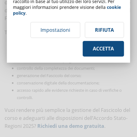
raccolto in base al tuo utilizzo dei loro servizi. Per
documenti in un unico sistema. Grazie all’automazione
maggiori informazioni prendere visione della
cookie
di molte operazioni, la creazione e l’aggiornamento del
policy
.
Fascicolo diventano più semplici e veloci.
Impostazioni
RIFIUTA
Tra le principali funzionalità:
raccolta automatica dei dati dei partecipanti;
ACCETTA
archiviazione di presenze, firme e verbali;
associazione di docenti e programmi formativi;
controllo della completezza dei documenti;
generazione del Fascicolo del corso;
conservazione digitale della documentazione;
accesso rapido alle evidenze richieste in caso di verifiche o
controlli.
Vuoi rendere più semplice la gestione del Fascicolo del
corso e adeguarti alle disposizioni dell’Accordo Stato-
Regioni 2025?
Richiedi una demo gratuita
.