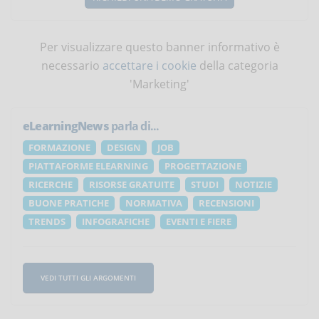
Per visualizzare questo banner informativo è
necessario
accettare i cookie
della categoria
'Marketing'
eLearningNews
parla di...
FORMAZIONE
DESIGN
JOB
PIATTAFORME ELEARNING
PROGETTAZIONE
RICERCHE
RISORSE GRATUITE
STUDI
NOTIZIE
BUONE PRATICHE
NORMATIVA
RECENSIONI
TRENDS
INFOGRAFICHE
EVENTI E FIERE
VEDI TUTTI GLI ARGOMENTI