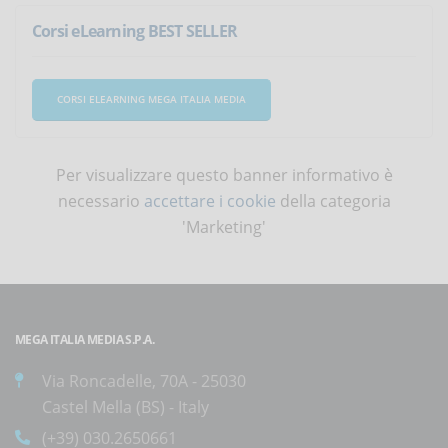
Corsi eLearning BEST SELLER
CORSI ELEARNING MEGA ITALIA MEDIA
Per visualizzare questo banner informativo è
necessario
accettare i cookie
della categoria
'Marketing'
MEGA ITALIA MEDIA S.P.A.
Via Roncadelle, 70A - 25030
Castel Mella (BS) - Italy
(+39) 030.2650661