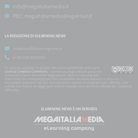
info@megaitaliamedia.it
PEC:
megaitaliamedia@legalmail.it
LA REDAZIONE DI ELEARNING NEWS
redazione@elearningnews.it
(+39) 030.5531835
Gli articoli presenti in questo sito sono pubblicati sotto una
Licenza Creative Commons
. I contenuti degli articoli possono
contenere pareri personali degli autori. Non si risponde per
traduzioni e/o interpretazioni che dovessero risultare inesatte o erronee. I
documenti presenti nel sito non possono essere considerati testi ufficiali, una
norma con valore di legge può essere ricavata solo da fonti ufficiali (es. Gazzetta
Ufficiale).
ELEARNING NEWS
È UN SERVIZIO