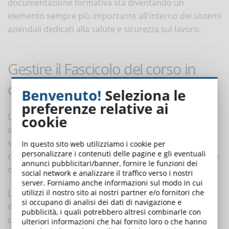
documentazione formativa sta diventando un
elemento sempre più importante all'interno dei sistemi
aziendali dedicati alla salute e sicurezza sul lavoro.
Gestire il Fascicolo del corso in
conformità all’Accordo
Benvenuto!
Seleziona le
preferenze relative ai
La necessità di raccogliere e conservare la
cookie
documentazione prevista dalla normativa rende
sempre più importante l’utilizzo di
strumenti digitali
In questo sito web utilizziamo i cookie per
personalizzare i contenuti delle pagine e gli eventuali
che consentano di organizzare le informazioni in modo
annunci pubblicitari/banner, fornire le funzioni dei
ordinato e facilmente consultabile.
social network e analizzare il traffico verso i nostri
server. Forniamo anche informazioni sul modo in cui
La piattaforma
DynDevice LMS
supporta la gestione
utilizzi il nostro sito ai nostri partner e/o fornitori che
si occupano di analisi dei dati di navigazione e
delle attività formative e della documentazione
pubblicità, i quali potrebbero altresì combinarle con
correlata, consentendo di centralizzare dati e
ulteriori informazioni che hai fornito loro o che hanno