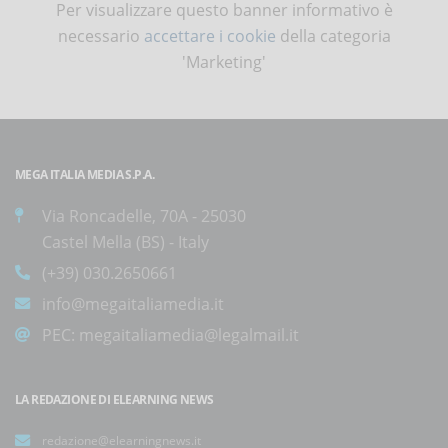
Per visualizzare questo banner informativo è
necessario
accettare i cookie
della categoria
'Marketing'
MEGA ITALIA MEDIA S.P.A.
Via Roncadelle, 70A - 25030
Castel Mella (BS) - Italy
(+39) 030.2650661
info@megaitaliamedia.it
PEC:
megaitaliamedia@legalmail.it
LA REDAZIONE DI ELEARNING NEWS
redazione@elearningnews.it