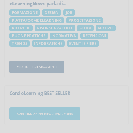
eLearningNews
parla di...
FORMAZIONE
DESIGN
JOB
PIATTAFORME ELEARNING
PROGETTAZIONE
RICERCHE
RISORSE GRATUITE
STUDI
NOTIZIE
BUONE PRATICHE
NORMATIVA
RECENSIONI
TRENDS
INFOGRAFICHE
EVENTI E FIERE
VEDI TUTTI GLI ARGOMENTI
Corsi eLearning BEST SELLER
CORSI ELEARNING MEGA ITALIA MEDIA