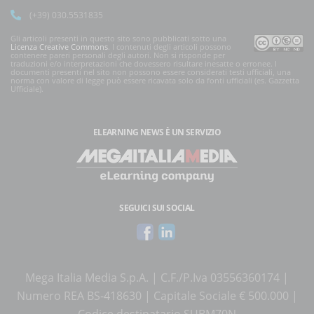
(+39) 030.5531835
Gli articoli presenti in questo sito sono pubblicati sotto una
Licenza Creative Commons
. I contenuti degli articoli possono
contenere pareri personali degli autori. Non si risponde per
traduzioni e/o interpretazioni che dovessero risultare inesatte o erronee. I
documenti presenti nel sito non possono essere considerati testi ufficiali, una
norma con valore di legge può essere ricavata solo da fonti ufficiali (es. Gazzetta
Ufficiale).
ELEARNING NEWS
È UN SERVIZIO
SEGUICI SUI SOCIAL
Mega Italia Media S.p.A. | C.F./P.Iva 03556360174 |
Numero REA BS-418630 | Capitale Sociale € 500.000 |