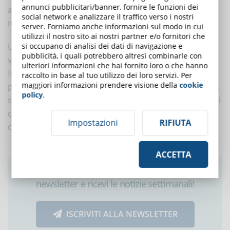
annunci pubblicitari/banner, fornire le funzioni dei
adattamento alle nuove tecnologie e un impegno
social network e analizzare il traffico verso i nostri
nell’interazione con i partecipanti.
server. Forniamo anche informazioni sul modo in cui
utilizzi il nostro sito ai nostri partner e/o fornitori che
si occupano di analisi dei dati di navigazione e
Un approfondimento relativo alla metodologia della
pubblicità, i quali potrebbero altresì combinarle con
videoconferenza sincrona ci dice che l’83,6% dei
ulteriori informazioni che hai fornito loro o che hanno
formatori la ritiene una modalità molto comoda che
raccolto in base al tuo utilizzo dei loro servizi. Per
maggiori informazioni prendere visione della
cookie
permette ai discenti di seguire iniziative più facilmente,
policy
.
senza la necessità di spostamenti; l’83,6% ritiene altresì
che vi siano differenze importanti tra l’apprendimento
Impostazioni
RIFIUTA
con formazione in aula e videoconferenza.
ACCETTA
Ti è piaciuto questo articolo? Iscriviti alla
newsletter e ricevi le notizie settimanali!
ISCRIVITI ALLA NEWSLETTER